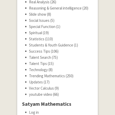
Real Analysis
(26)
Reasoning & General intelligence
(20)
Slide show
(8)
Social Issues
(5)
Special Function
(1)
Spiritual
(19)
Statistics
(110)
Students & Youth Guidence
(1)
Success Tips
(106)
Talent Search
(75)
Talent Tips
(15)
Technology
(8)
Trending Mathematics
(250)
Updates
(17)
Vector Calculus
(9)
youtube video
(66)
Satyam Mathematics
Log in