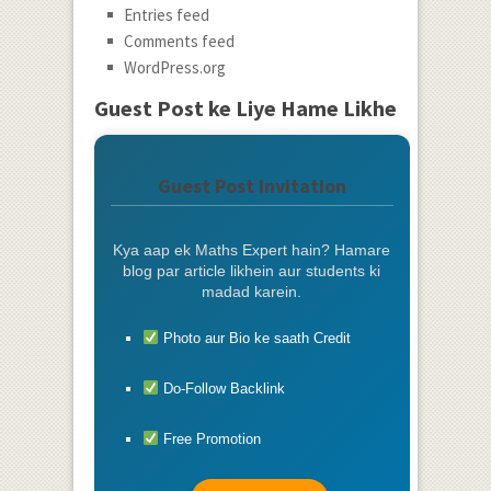
Entries feed
Comments feed
WordPress.org
Guest Post ke Liye Hame Likhe
Guest Post Invitation
Kya aap ek Maths Expert hain? Hamare
blog par article likhein aur students ki
madad karein.
Photo aur Bio ke saath Credit
Do-Follow Backlink
Free Promotion