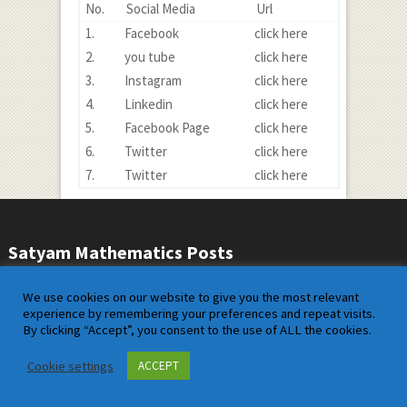
No.
Social Media
Url
1.
Facebook
click here
2.
you tube
click here
3.
Instagram
click here
4.
Linkedin
click here
5.
Facebook Page
click here
6.
Twitter
click here
7.
Twitter
click here
Satyam Mathematics Posts
About Us
We use cookies on our website to give you the most relevant
experience by remembering your preferences and repeat visits.
Contact us
By clicking “Accept”, you consent to the use of ALL the cookies.
Disclaimer
Cookie settings
ACCEPT
privacy policy
Sitemap