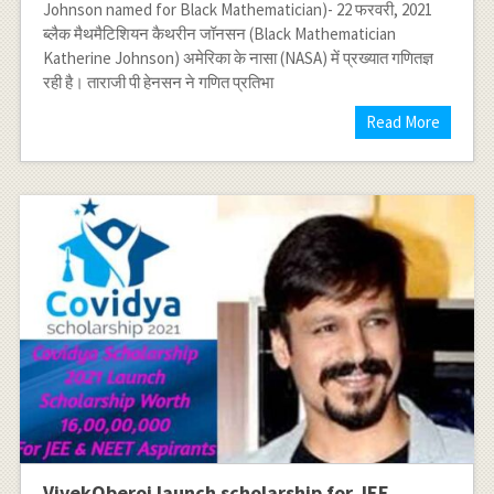
Johnson named for Black Mathematician)- 22 फरवरी, 2021
ब्लैक मैथमैटिशियन कैथरीन जॉनसन (Black Mathematician
Katherine Johnson) अमेरिका के नासा (NASA) में प्रख्यात गणितज्ञ
रही है। ताराजी पी हेनसन ने गणित प्रतिभा
Read More
VivekOberoi launch scholarship for JEE