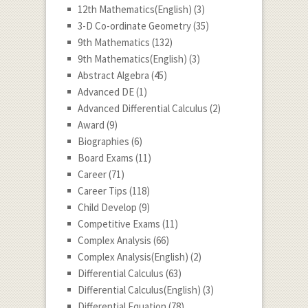
12th Mathematics(English)
(3)
3-D Co-ordinate Geometry
(35)
9th Mathematics
(132)
9th Mathematics(English)
(3)
Abstract Algebra
(45)
Advanced DE
(1)
Advanced Differential Calculus
(2)
Award
(9)
Biographies
(6)
Board Exams
(11)
Career
(71)
Career Tips
(118)
Child Develop
(9)
Competitive Exams
(11)
Complex Analysis
(66)
Complex Analysis(English)
(2)
Differential Calculus
(63)
Differential Calculus(English)
(3)
Differential Equation
(78)