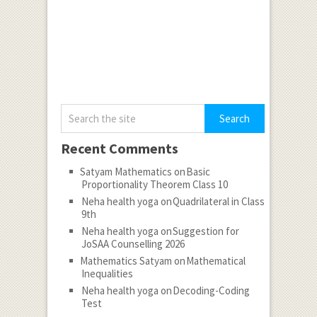
Recent Comments
Satyam Mathematics
on
Basic
Proportionality Theorem Class 10
Neha health yoga
on
Quadrilateral in Class
9th
Neha health yoga
on
Suggestion for
JoSAA Counselling 2026
Mathematics Satyam
on
Mathematical
Inequalities
Neha health yoga
on
Decoding-Coding
Test