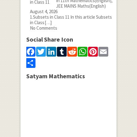
In 11th Mathematics(English),
JEE MAINS Maths(English)
August 4, 2026
1.Subsets in Class 11 In this article Subsets
in Class
[…]
No Comments
Social Share Icon
Facebook
Twitter
LinkedIn
Tumblr
Reddit
WhatsApp
Pinterest
Email
Share
Satyam Mathematics