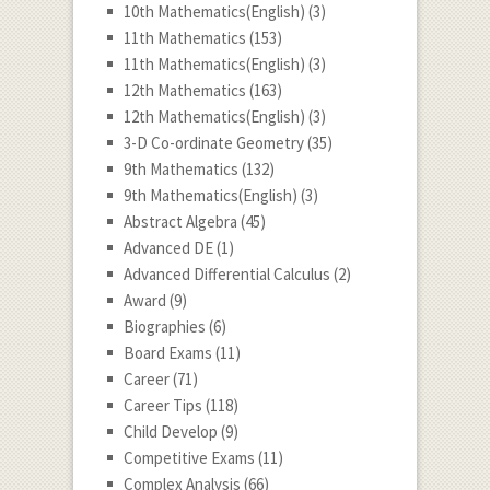
10th Mathematics(English)
(3)
11th Mathematics
(153)
11th Mathematics(English)
(3)
12th Mathematics
(163)
12th Mathematics(English)
(3)
3-D Co-ordinate Geometry
(35)
9th Mathematics
(132)
9th Mathematics(English)
(3)
Abstract Algebra
(45)
Advanced DE
(1)
Advanced Differential Calculus
(2)
Award
(9)
Biographies
(6)
Board Exams
(11)
Career
(71)
Career Tips
(118)
Child Develop
(9)
Competitive Exams
(11)
Complex Analysis
(66)