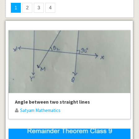
1
2
3
4
Angle between two straight lines
Satyam Mathematics