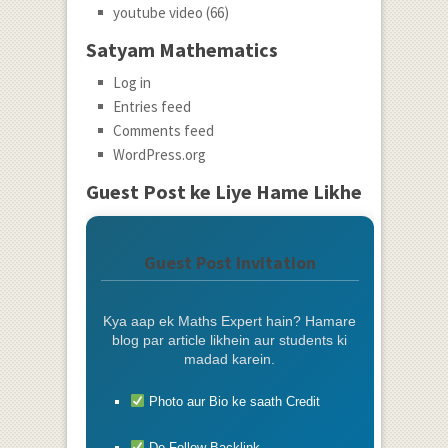
youtube video
(66)
Satyam Mathematics
Log in
Entries feed
Comments feed
WordPress.org
Guest Post ke Liye Hame Likhe
Guest Post Invitation
Kya aap ek Maths Expert hain? Hamare
blog par article likhein aur students ki
madad karein.
Photo aur Bio ke saath Credit
Do-Follow Backlink