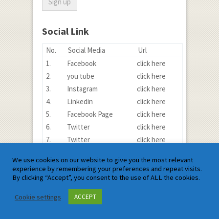
Social Link
No.
Social Media
Url
1.
Facebook
click here
2.
you tube
click here
3.
Instagram
click here
4.
Linkedin
click here
5.
Facebook Page
click here
6.
Twitter
click here
7.
Twitter
click here
We use cookies on our website to give you the most relevant
experience by remembering your preferences and repeat visits.
By clicking “Accept”, you consent to the use of ALL the cookies.
Satyam Mathematics Posts
Cookie settings
ACCEPT
About Us
Contact us