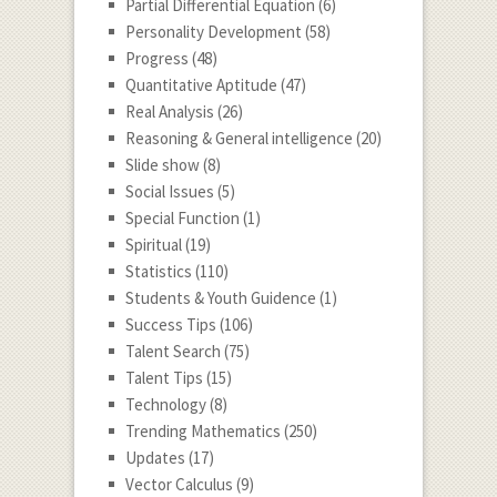
Partial Differential Equation
(6)
Personality Development
(58)
Progress
(48)
Quantitative Aptitude
(47)
Real Analysis
(26)
Reasoning & General intelligence
(20)
Slide show
(8)
Social Issues
(5)
Special Function
(1)
Spiritual
(19)
Statistics
(110)
Students & Youth Guidence
(1)
Success Tips
(106)
Talent Search
(75)
Talent Tips
(15)
Technology
(8)
Trending Mathematics
(250)
Updates
(17)
Vector Calculus
(9)