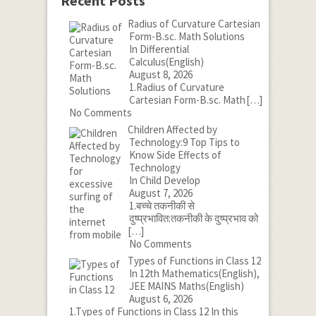
Recent Posts
Radius of Curvature Cartesian
Form-B.sc. Math Solutions
In Differential
Calculus(English)
August 8, 2026
1.Radius of Curvature
Cartesian Form-B.sc. Math
[…]
No Comments
Children Affected by
Technology:9 Top Tips to
Know Side Effects of
Technology
In Child Develop
August 7, 2026
1.बच्चे तकनीकी से
दुष्प्रभावित:तकनीकी के दुष्प्रभाव को
[…]
No Comments
Types of Functions in Class 12
In 12th Mathematics(English),
JEE MAINS Maths(English)
August 6, 2026
1.Types of Functions in Class 12 In this