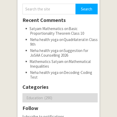
Recent Comments
Satyam Mathematics
on
Basic
Proportionality Theorem Class 10
Neha health yoga
on
Quadrilateral in Class
9th
Neha health yoga
on
Suggestion for
JoSAA Counselling 2026
Mathematics Satyam
on
Mathematical
Inequalities
Neha health yoga
on
Decoding-Coding
Test
Categories
Categories
Follow
Subscribe to notifications