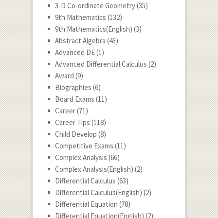
3-D Co-ordinate Geometry
(35)
9th Mathematics
(132)
9th Mathematics(English)
(3)
Abstract Algebra
(45)
Advanced DE
(1)
Advanced Differential Calculus
(2)
Award
(9)
Biographies
(6)
Board Exams
(11)
Career
(71)
Career Tips
(118)
Child Develop
(8)
Competitive Exams
(11)
Complex Analysis
(66)
Complex Analysis(English)
(2)
Differential Calculus
(63)
Differential Calculus(English)
(2)
Differential Equation
(78)
Differential Equation(English)
(2)