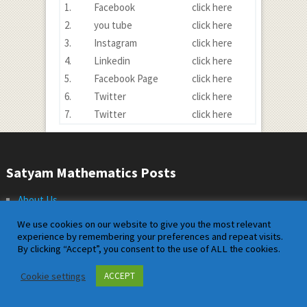
1.
Facebook
click here
2.
you tube
click here
3.
Instagram
click here
4.
Linkedin
click here
5.
Facebook Page
click here
6.
Twitter
click here
7.
Twitter
click here
Satyam Mathematics Posts
About Us
Contact us
We use cookies on our website to give you the most relevant
experience by remembering your preferences and repeat visits.
Disclaimer
By clicking “Accept”, you consent to the use of ALL the cookies.
privacy policy
Cookie settings
ACCEPT
Sitemap
Terms and Conditions