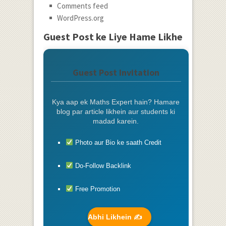
Comments feed
WordPress.org
Guest Post ke Liye Hame Likhe
Guest Post Invitation
Kya aap ek Maths Expert hain? Hamare
blog par article likhein aur students ki
madad karein.
Photo aur Bio ke saath Credit
Do-Follow Backlink
Free Promotion
Abhi Likhein ✍️