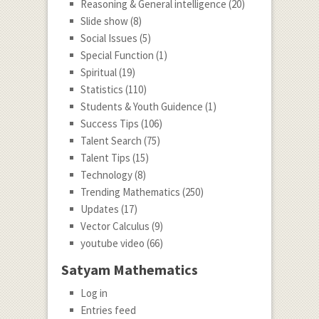
Reasoning & General intelligence
(20)
Slide show
(8)
Social Issues
(5)
Special Function
(1)
Spiritual
(19)
Statistics
(110)
Students & Youth Guidence
(1)
Success Tips
(106)
Talent Search
(75)
Talent Tips
(15)
Technology
(8)
Trending Mathematics
(250)
Updates
(17)
Vector Calculus
(9)
youtube video
(66)
Satyam Mathematics
Log in
Entries feed