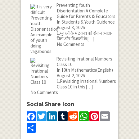
Preventing Youth
Disorientation:A Complete
Guide for Parents & Educators
In Students & Youth Guidence
August 3, 2026
1.युवाओं के भटकाव को रोकना:माता-
पिता और शिक्षकों के
[…]
No Comments
Revisiting Irrational Numbers
Class 10
In 10th Mathematics(English)
August 2, 2026
1.Revisiting Irrational Numbers
Class 10 In this
[…]
No Comments
Social Share Icon
Facebook
Twitter
LinkedIn
Tumblr
Reddit
WhatsApp
Pinterest
Email
Share