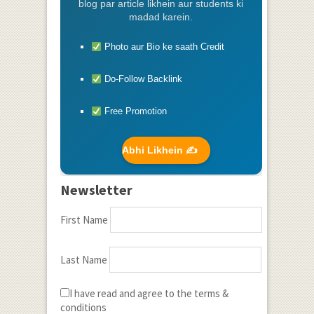
blog par article likhein aur students ki
madad karein.
Photo aur Bio ke saath Credit
Do-Follow Backlink
Free Promotion
Abhi Likhein ✍️
Newsletter
First Name
Last Name
I have read and agree to the terms &
conditions