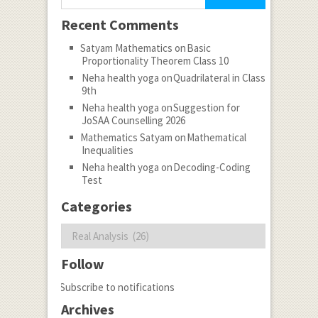
Recent Comments
Satyam Mathematics
on
Basic
Proportionality Theorem Class 10
Neha health yoga
on
Quadrilateral in Class
9th
Neha health yoga
on
Suggestion for
JoSAA Counselling 2026
Mathematics Satyam
on
Mathematical
Inequalities
Neha health yoga
on
Decoding-Coding
Test
Categories
Categories
Follow
Subscribe to notifications
Archives