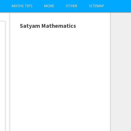
MATHS TIPS
MORE
OTHER
SITEMAP
Satyam Mathematics