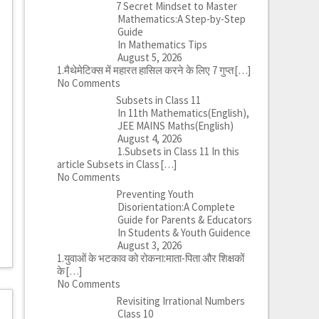
7 Secret Mindset to Master
Mathematics:A Step-by-Step
Guide
In Mathematics Tips
August 5, 2026
1.मैथेमेटिक्स में महारत हासिल करने के लिए 7 गुप्त
[…]
No Comments
Subsets in Class 11
In 11th Mathematics(English),
JEE MAINS Maths(English)
August 4, 2026
1.Subsets in Class 11 In this
article Subsets in Class
[…]
No Comments
Preventing Youth
Disorientation:A Complete
Guide for Parents & Educators
In Students & Youth Guidence
August 3, 2026
1.युवाओं के भटकाव को रोकना:माता-पिता और शिक्षकों
के
[…]
No Comments
Revisiting Irrational Numbers
Class 10