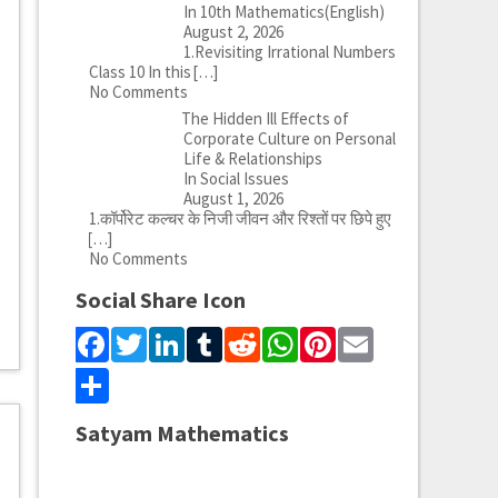
In 10th Mathematics(English)
August 2, 2026
1.Revisiting Irrational Numbers
Class 10 In this
[…]
No Comments
The Hidden Ill Effects of
Corporate Culture on Personal
Life & Relationships
In Social Issues
August 1, 2026
1.कॉर्पोरेट कल्चर के निजी जीवन और रिश्तों पर छिपे हुए
[…]
No Comments
Social Share Icon
Facebook
Twitter
LinkedIn
Tumblr
Reddit
WhatsApp
Pinterest
Email
Share
Satyam Mathematics