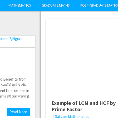
MATHEMATICS
GRADUATE MATHS
POST-GRADUATE MATHS
e
(Who Benefits from
्याओं में आरेख और
and Illustrations in
ाभ वही उठा सकता है
Example of LCM and HCF by
Prime Factor
Read More
Satyam Mathematics