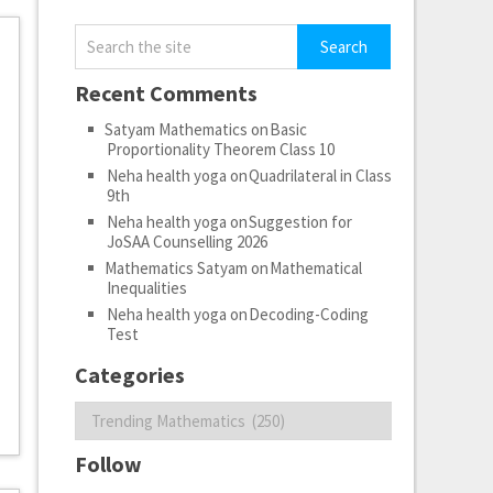
Recent Comments
Satyam Mathematics
on
Basic
Proportionality Theorem Class 10
Neha health yoga
on
Quadrilateral in Class
9th
Neha health yoga
on
Suggestion for
JoSAA Counselling 2026
Mathematics Satyam
on
Mathematical
Inequalities
Neha health yoga
on
Decoding-Coding
Test
Categories
Categories
Follow