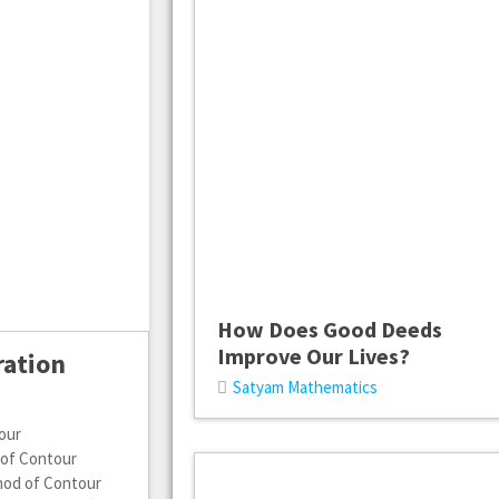
How Does Good Deeds
Improve Our Lives?
ration
Satyam Mathematics
tour
d of Contour
ethod of Contour