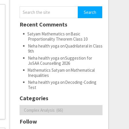
Recent Comments
Satyam Mathematics
on
Basic
Proportionality Theorem Class 10
Neha health yoga
on
Quadrilateral in Class
9th
Neha health yoga
on
Suggestion for
JoSAA Counselling 2026
Mathematics Satyam
on
Mathematical
Inequalities
Neha health yoga
on
Decoding-Coding
Test
Categories
Categories
Follow