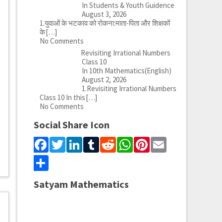
In Students & Youth Guidence
August 3, 2026
1.युवाओं के भटकाव को रोकना:माता-पिता और शिक्षकों
के
[…]
No Comments
Revisiting Irrational Numbers
Class 10
In 10th Mathematics(English)
August 2, 2026
1.Revisiting Irrational Numbers
Class 10 In this
[…]
No Comments
Social Share Icon
Facebook
Twitter
LinkedIn
Tumblr
Reddit
WhatsApp
Pinterest
Email
Share
Satyam Mathematics