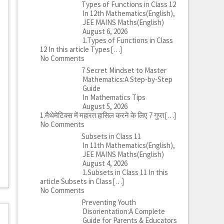
Types of Functions in Class 12
In 12th Mathematics(English),
JEE MAINS Maths(English)
August 6, 2026
1.Types of Functions in Class
12 In this article Types
[…]
No Comments
7 Secret Mindset to Master
Mathematics:A Step-by-Step
Guide
In Mathematics Tips
August 5, 2026
1.मैथेमेटिक्स में महारत हासिल करने के लिए 7 गुप्त
[…]
No Comments
Subsets in Class 11
In 11th Mathematics(English),
JEE MAINS Maths(English)
August 4, 2026
1.Subsets in Class 11 In this
article Subsets in Class
[…]
No Comments
Preventing Youth
Disorientation:A Complete
Guide for Parents & Educators