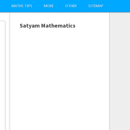
MATHS TIPS
MORE
OTHER
SITEMAP
Satyam Mathematics