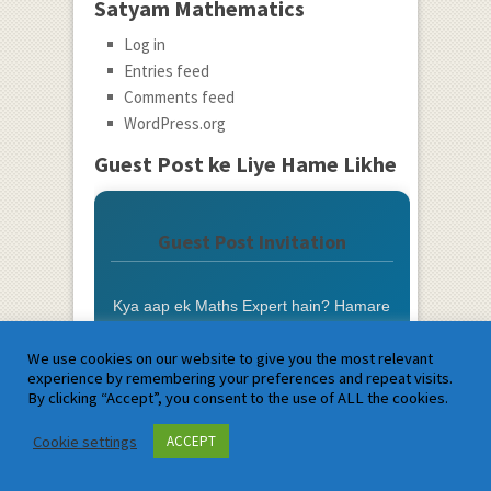
Satyam Mathematics
Log in
Entries feed
Comments feed
WordPress.org
Guest Post ke Liye Hame Likhe
Guest Post Invitation
Kya aap ek Maths Expert hain? Hamare
blog par article likhein aur students ki
madad karein.
We use cookies on our website to give you the most relevant
experience by remembering your preferences and repeat visits.
Photo aur Bio ke saath Credit
By clicking “Accept”, you consent to the use of ALL the cookies.
Cookie settings
ACCEPT
Do-Follow Backlink