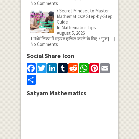
No Comments
7 Secret Mindset to Master
Mathematics:A Step-by-Step
Guide
In Mathematics Tips
August 5, 2026
1.मैथेमेटिक्स में महारत हासिल करने के लिए 7 गुप्त
[…]
No Comments
Social Share Icon
Facebook
Twitter
LinkedIn
Tumblr
Reddit
WhatsApp
Pinterest
Email
Share
Satyam Mathematics