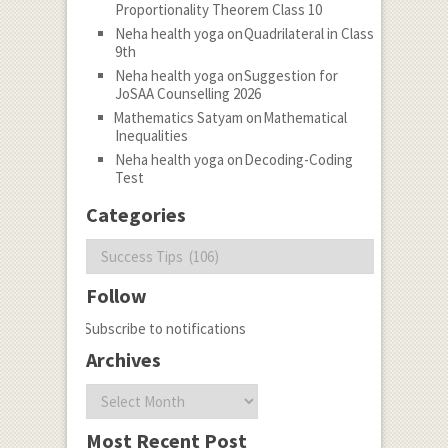
Proportionality Theorem Class 10
Neha health yoga
on
Quadrilateral in Class
9th
Neha health yoga
on
Suggestion for
JoSAA Counselling 2026
Mathematics Satyam
on
Mathematical
Inequalities
Neha health yoga
on
Decoding-Coding
Test
Categories
Categories
Follow
Subscribe to notifications
Archives
Archives
Most Recent Post