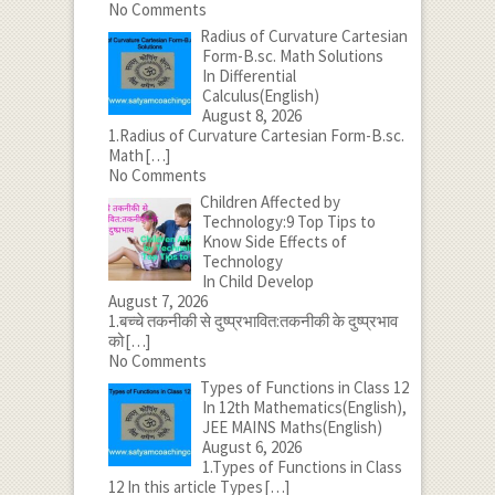
No Comments
Radius of Curvature Cartesian
Form-B.sc. Math Solutions
In Differential
Calculus(English)
August 8, 2026
1.Radius of Curvature Cartesian Form-B.sc.
Math
[…]
No Comments
Children Affected by
Technology:9 Top Tips to
Know Side Effects of
Technology
In Child Develop
August 7, 2026
1.बच्चे तकनीकी से दुष्प्रभावित:तकनीकी के दुष्प्रभाव
को
[…]
No Comments
Types of Functions in Class 12
In 12th Mathematics(English),
JEE MAINS Maths(English)
August 6, 2026
1.Types of Functions in Class
12 In this article Types
[…]