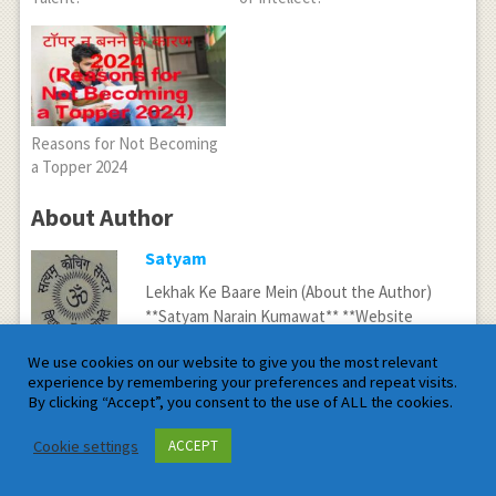
Reasons for Not Becoming
a Topper 2024
About Author
Satyam
Lekhak Ke Baare Mein (About the Author)
**Satyam Narain Kumawat** **Website
Name:Satyam Mathematics**
We use cookies on our website to give you the most relevant
*Owner:satyamcoachingcentre.in*
experience by remembering your preferences and repeat visits.
*Sthan:Manoharpur,Jaipur (Rajasthan)* **Teaching
By clicking “Accept”, you consent to the use of ALL the cookies.
Mathematics aur Anya Anubhav** ***Shiksha:**B.sc.,B.Ed.,
(M.sc. star Ke Mathematics Ko Padhane ka
Cookie settings
ACCEPT
Anubhav),B.com.,M.com. Ke vishayon Ko Padhane ka
Anubhav,Philosophy,Psychology,Religious,sanskriti Mein Gahri