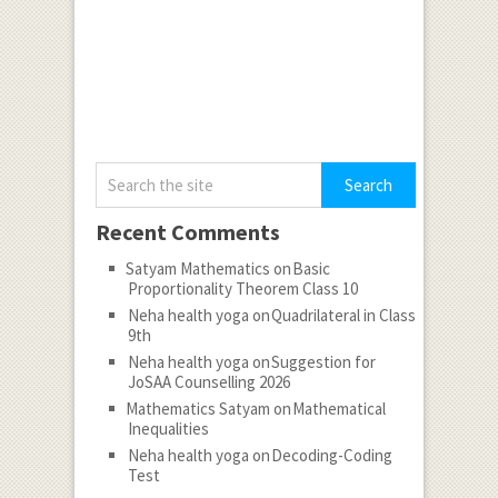
Recent Comments
Satyam Mathematics
on
Basic
Proportionality Theorem Class 10
Neha health yoga
on
Quadrilateral in Class
9th
Neha health yoga
on
Suggestion for
JoSAA Counselling 2026
Mathematics Satyam
on
Mathematical
Inequalities
Neha health yoga
on
Decoding-Coding
Test