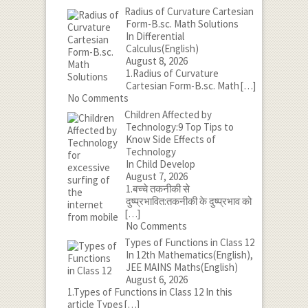
Radius of Curvature Cartesian
Form-B.sc. Math Solutions
In Differential
Calculus(English)
August 8, 2026
1.Radius of Curvature
Cartesian Form-B.sc. Math
[…]
No Comments
Children Affected by
Technology:9 Top Tips to
Know Side Effects of
Technology
In Child Develop
August 7, 2026
1.बच्चे तकनीकी से
दुष्प्रभावित:तकनीकी के दुष्प्रभाव को
[…]
No Comments
Types of Functions in Class 12
In 12th Mathematics(English),
JEE MAINS Maths(English)
August 6, 2026
1.Types of Functions in Class 12 In this
article Types
[…]