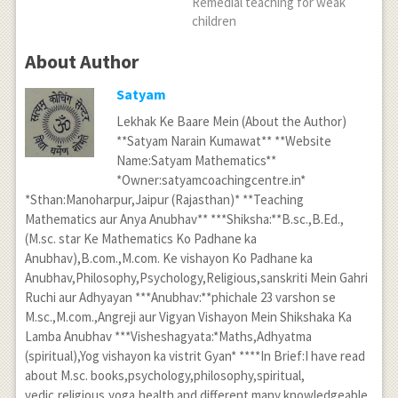
Remedial teaching for weak
children
About Author
Satyam
Lekhak Ke Baare Mein (About the Author)
**Satyam Narain Kumawat** **Website
Name:Satyam Mathematics**
*Owner:satyamcoachingcentre.in*
*Sthan:Manoharpur,Jaipur (Rajasthan)* **Teaching
Mathematics aur Anya Anubhav** ***Shiksha:**B.sc.,B.Ed.,
(M.sc. star Ke Mathematics Ko Padhane ka
Anubhav),B.com.,M.com. Ke vishayon Ko Padhane ka
Anubhav,Philosophy,Psychology,Religious,sanskriti Mein Gahri
Ruchi aur Adhyayan ***Anubhav:**phichale 23 varshon se
M.sc.,M.com.,Angreji aur Vigyan Vishayon Mein Shikshaka Ka
Lamba Anubhav ***Visheshagyata:*Maths,Adhyatma
(spiritual),Yog vishayon ka vistrit Gyan* ****In Brief:I have read
about M.sc. books,psychology,philosophy,spiritual,
vedic,religious,yoga,health and different many knowledgeable