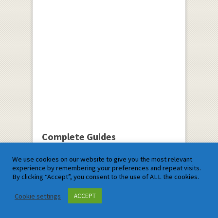
Complete Guides
We use cookies on our website to give you the most relevant
Comprehensive Study Guide
experience by remembering your preferences and repeat visits.
for Student:The Path to Success
By clicking “Accept”, you consent to the use of ALL the cookies.
Cookie settings
ACCEPT
Parametric Function
Derivative Example:Solved Example