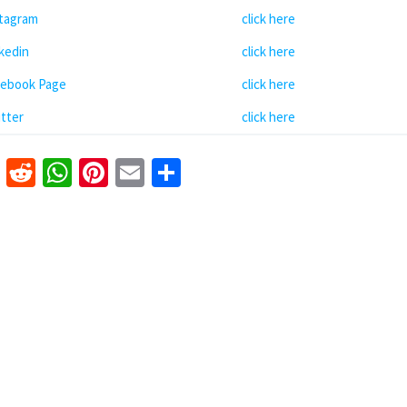
stagram
click here
kedin
click here
cebook Page
click here
tter
click here
k
er
nkedIn
Tumblr
Reddit
WhatsApp
Pinterest
Email
Share