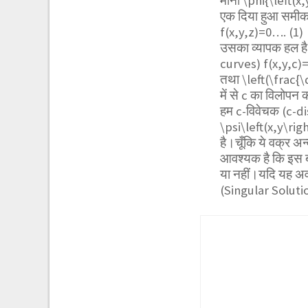
माना
\phi{\left(x,
एक दिया हुआ समीक
f(x,y,z)=0…. (1)
उसका व्यापक हल ह
curves) f(x,y,c)
तथा
\left(\frac{\
में से c का विलोपन 
हम c-विवेचक (c-di
\psi\left(x,y\rig
है।चूँकि ये वक्र अ
आवश्यक है कि इस ब
या नहीं।यदि यह अ
(Singular Solutio