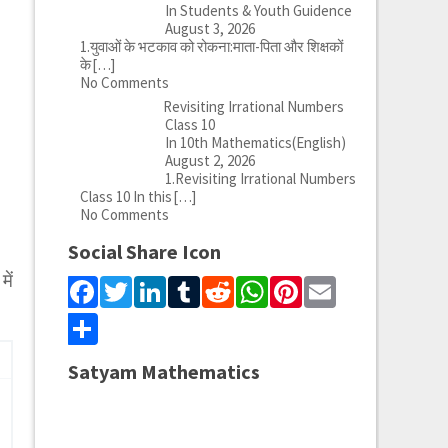
In Students & Youth Guidence
August 3, 2026
1.युवाओं के भटकाव को रोकना:माता-पिता और शिक्षकों
के
[…]
No Comments
Revisiting Irrational Numbers
Class 10
In 10th Mathematics(English)
August 2, 2026
1.Revisiting Irrational Numbers
Class 10 In this
[…]
No Comments
Social Share Icon
ें
Facebook
Twitter
LinkedIn
Tumblr
Reddit
WhatsApp
Pinterest
Email
Share
Satyam Mathematics