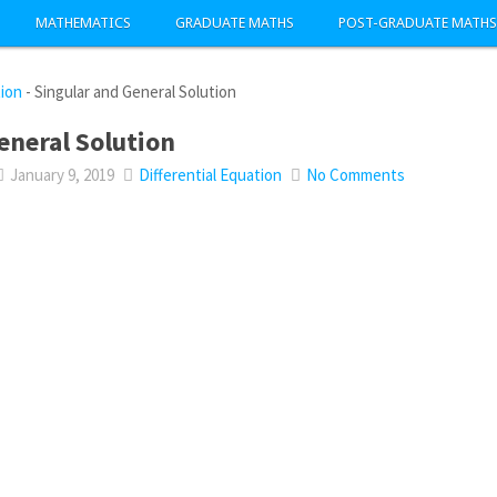
MATHEMATICS
GRADUATE MATHS
POST-GRADUATE MATHS
tion
-
Singular and General Solution
eneral Solution
January 9, 2019
Differential Equation
No Comments