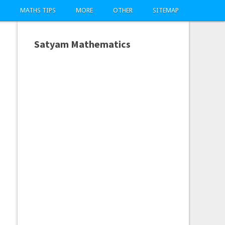
MATHS TIPS
MORE
OTHER
SITEMAP
Satyam Mathematics