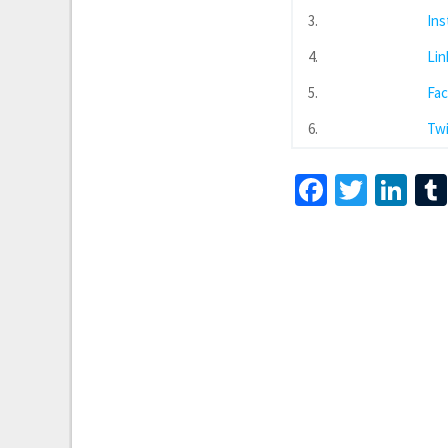
3.
In
4.
Lin
5.
Fa
6.
Twi
Faceboo
Twitt
Li