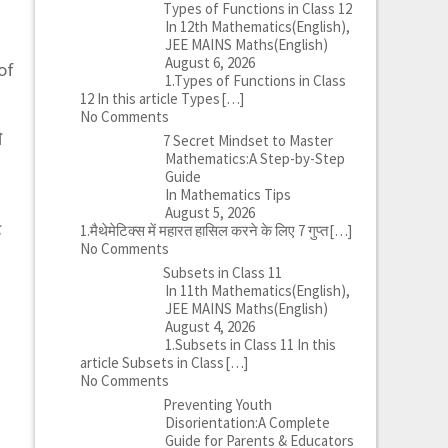
Types of Functions in Class 12
In 12th Mathematics(English),
JEE MAINS Maths(English)
August 6, 2026
of
1.Types of Functions in Class
12 In this article Types
[…]
No Comments
ो
7 Secret Mindset to Master
Mathematics:A Step-by-Step
Guide
In Mathematics Tips
August 5, 2026
ै
1.मैथेमेटिक्स में महारत हासिल करने के लिए 7 गुप्त
[…]
No Comments
Subsets in Class 11
In 11th Mathematics(English),
JEE MAINS Maths(English)
August 4, 2026
1.Subsets in Class 11 In this
article Subsets in Class
[…]
No Comments
Preventing Youth
Disorientation:A Complete
Guide for Parents & Educators