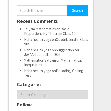
Recent Comments
Satyam Mathematics
on
Basic
Proportionality Theorem Class 10
Neha health yoga
on
Quadrilateral in Class
9th
Neha health yoga
on
Suggestion for
JoSAA Counselling 2026
Mathematics Satyam
on
Mathematical
Inequalities
Neha health yoga
on
Decoding-Coding
Test
Categories
Categories
Follow