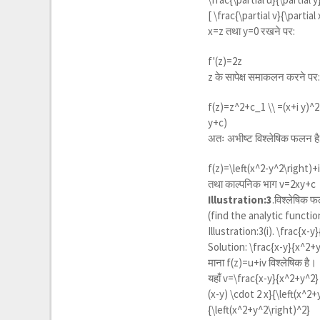
[
\frac{\partial v}{\partial 
x=z तथा y=0 रखने पर:
f'(z)=2z
z के सापेक्ष समाकलन करने पर
f(z)=z^2+c_1 \\ =(x+i y)^2
y+c)
अतः अभीष्ट विश्लेषिक फलन है
f(z)=\left(x^2-y^2\right)+i
तथा काल्पनिक भाग v=2xy+c
Illustration:3
.विश्लेषिक फ
(find the analytic functi
Illustration:3(i).
\frac{x-y
Solution:
\frac{x-y}{x^2+
माना f(z)=u+iv विश्लेषिक है।
यहाँ
v=\frac{x-y}{x^2+y^2} \
(x-y) \cdot 2 x}{\left(x^2+
{\left(x^2+y^2\right)^2}