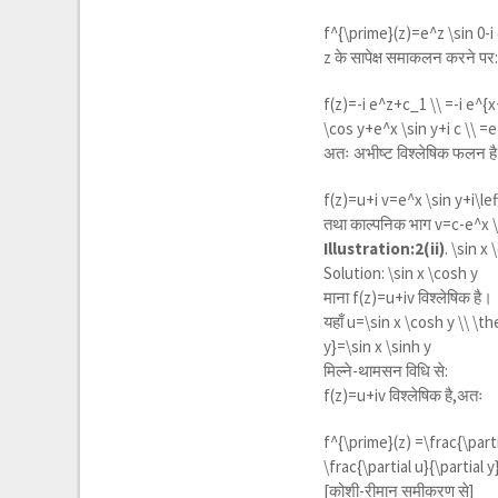
f^{\prime}(z)=e^z \sin 0-i
z के सापेक्ष समाकलन करने पर
f(z)=-i e^z+c_1 \\ =-i e^{x
\cos y+e^x \sin y+i c \\ =
अतः अभीष्ट विश्लेषिक फलन है
f(z)=u+i v=e^x \sin y+i\le
तथा काल्पनिक भाग
v=c-e^x 
Illustration:2(ii)
.
\sin x 
Solution:
\sin x \cosh y
माना f(z)=u+iv विश्लेषिक है।
यहाँ
u=\sin x \cosh y \\ \th
y}=\sin x \sinh y
मिल्ने-थामसन विधि से:
f(z)=u+iv विश्लेषिक है,अतः
f^{\prime}(z) =\frac{\partia
\frac{\partial u}{\partial y
[कोशी-रीमान समीकरण से]