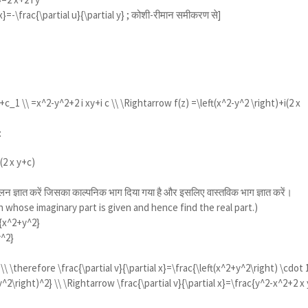
x}=-\frac{\partial u}{\partial y}
; कोशी-रीमान समीकरण से]
:
+c_1 \\ =x^2-y^2+2 i xy+i c \\ \Rightarrow f(z) =\left(x^2-y^2 \right)+i(2 x
:
(2 x y+c)
लन ज्ञात करें जिसका काल्पनिक भाग दिया गया है और इसलिए वास्तविक भाग ज्ञात करें।
on whose imaginary part is given and hence find the real part.)
}{x^2+y^2}
y^2}
\ \therefore \frac{\partial v}{\partial x}=\frac{\left(x^2+y^2\right) \cdot 
y^2\right)^2} \\ \Rightarrow \frac{\partial v}{\partial x}=\frac{y^2-x^2+2 x 