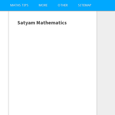
MATHS TIPS
MORE
OTHER
SITEMAP
Satyam Mathematics