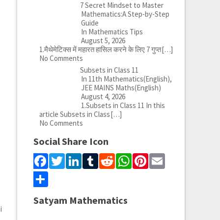
7 Secret Mindset to Master
Mathematics:A Step-by-Step
Guide
In Mathematics Tips
August 5, 2026
1.मैथेमेटिक्स में महारत हासिल करने के लिए 7 गुप्त
[…]
No Comments
Subsets in Class 11
In 11th Mathematics(English),
JEE MAINS Maths(English)
August 4, 2026
1.Subsets in Class 11 In this
article Subsets in Class
[…]
No Comments
Social Share Icon
Facebook
Twitter
LinkedIn
Tumblr
Reddit
WhatsApp
Pinterest
Email
Share
Satyam Mathematics
i