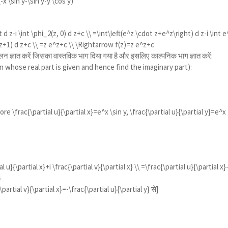
x \sin y-\sin y-y \cos y)
 d z-i \int \phi_2(z, 0) d z+c \\ =\int\left(e^z \cdot z+e^z\right) d z-i \int e
(z+1) d z+c \\ =z e^z+c \\ \Rightarrow f(z)=z e^z+c
लन ज्ञात करें जिसका वास्तविक भाग दिया गया है और इसलिए काल्पनिक भाग ज्ञात करें:
on whose real part is given and hence find the imaginary part):
ore \frac{\partial u}{\partial x}=e^x \sin y, \frac{\partial u}{\partial y}=e^x
 u}{\partial x}+i \frac{\partial v}{\partial x} \\ =\frac{\partial u}{\partial x}-
}
\partial v}{\partial x}=-\frac{\partial u}{\partial y}
से]