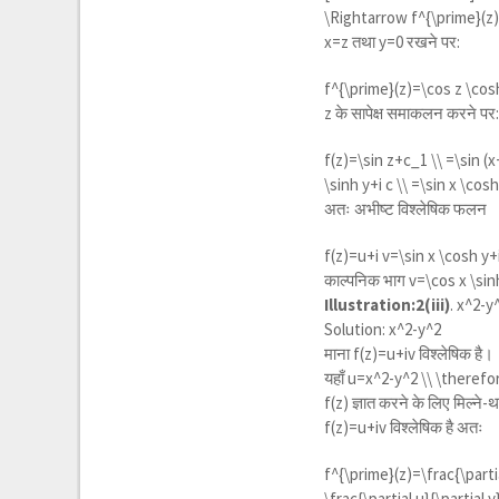
\Rightarrow f^{\prime}(z)=
x=z तथा y=0 रखने पर:
f^{\prime}(z)=\cos z \cosh
z के सापेक्ष समाकलन करने पर
f(z)=\sin z+c_1 \\ =\sin (x
\sinh y+i c \\ =\sin x \cosh
अतः अभीष्ट विश्लेषिक फलन
f(z)=u+i v=\sin x \cosh y+
काल्पनिक भाग
v=\cos x \sin
Illustration:2(iii)
.
x^2-y
Solution:
x^2-y^2
माना f(z)=u+iv विश्लेषिक है।
यहाँ
u=x^2-y^2 \\ \therefore
f(z) ज्ञात करने के लिए मिल्ने-
f(z)=u+iv विश्लेषिक है अतः
f^{\prime}(z)=\frac{\partial
\frac{\partial u}{\partial y