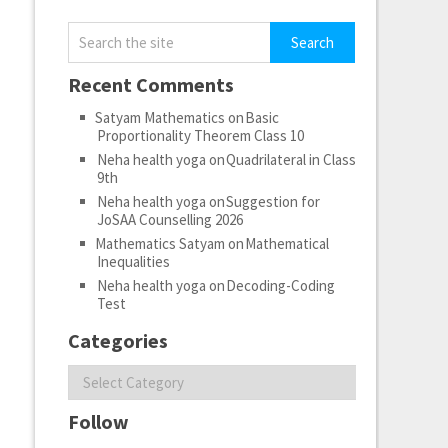
Recent Comments
Satyam Mathematics
on
Basic
Proportionality Theorem Class 10
Neha health yoga
on
Quadrilateral in Class
9th
Neha health yoga
on
Suggestion for
JoSAA Counselling 2026
Mathematics Satyam
on
Mathematical
Inequalities
Neha health yoga
on
Decoding-Coding
Test
Categories
Categories
Follow