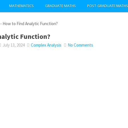
MATHEMATICS
GRADUATE MATHS
POST-GRADUATE MATHS
-
How to Find Analytic Function?
alytic Function?
July 13, 2024
Complex Analysis
No Comments