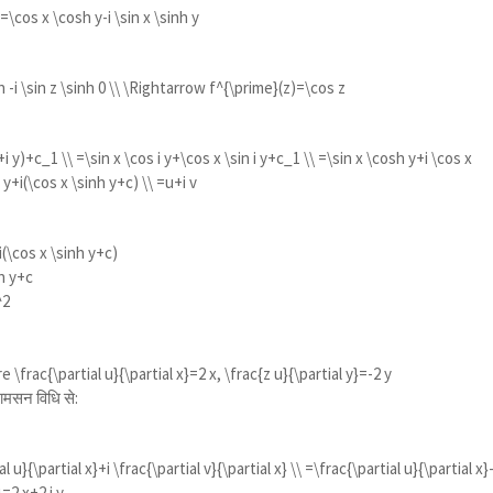
\cos x \cosh y-i \sin x \sinh y
 -i \sin z \sinh 0 \\ \Rightarrow f^{\prime}(z)=\cos z
:
+i y)+c_1 \\ =\sin x \cos i y+\cos x \sin i y+c_1 \\ =\sin x \cosh y+i \cos x
 y+i(\cos x \sinh y+c) \\ =u+i v
i(\cos x \sinh y+c)
h y+c
^2
 \frac{\partial u}{\partial x}=2 x, \frac{z u}{\partial y}=-2 y
थामसन विधि से:
 u}{\partial x}+i \frac{\partial v}{\partial x} \\ =\frac{\partial u}{\partial x}-
}=2 x+2 i y