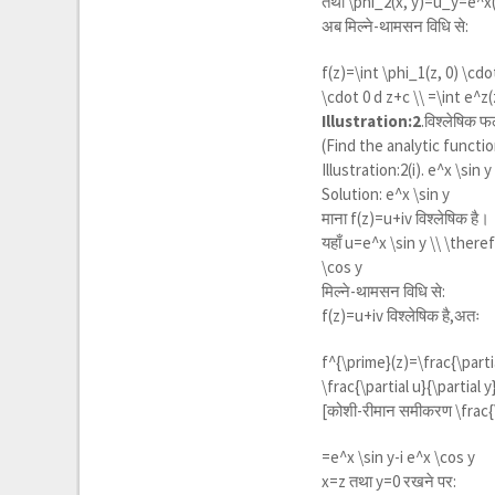
तथा
\phi_2(x, y)=u_y=e^x(-
अब मिल्ने-थामसन विधि से:
f(z)=\int \phi_1(z, 0) \cdot
\cdot 0 d z+c \\ =\int e^z
Illustration:2
.विश्लेषिक फ
(Find the analytic functi
Illustration:2(i).
e^x \sin y
Solution:
e^x \sin y
माना f(z)=u+iv विश्लेषिक है।
यहाँ
u=e^x \sin y \\ \theref
\cos y
मिल्ने-थामसन विधि से:
f(z)=u+iv विश्लेषिक है,अतः
f^{\prime}(z)=\frac{\partial
\frac{\partial u}{\partial y
[कोशी-रीमान समीकरण
\frac{
=
e^x \sin y-i e^x \cos y
x=z तथा y=0 रखने पर: