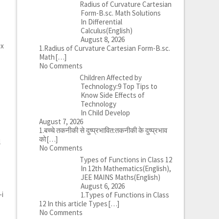
Radius of Curvature Cartesian
Form-B.sc. Math Solutions
In Differential
Calculus(English)
August 8, 2026
^x
1.Radius of Curvature Cartesian Form-B.sc.
Math
[…]
No Comments
Children Affected by
Technology:9 Top Tips to
Know Side Effects of
Technology
In Child Develop
August 7, 2026
1.बच्चे तकनीकी से दुष्प्रभावित:तकनीकी के दुष्प्रभाव
को
[…]
l
No Comments
Types of Functions in Class 12
In 12th Mathematics(English),
JEE MAINS Maths(English)
August 6, 2026
-i
1.Types of Functions in Class
12 In this article Types
[…]
No Comments