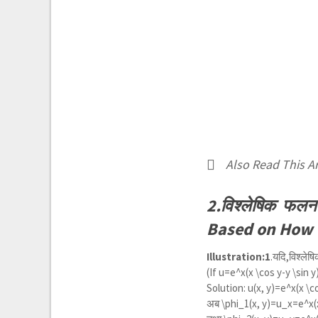
Also Read This Ar
2.विश्लेषिक फलन 
Based on How t
Illustration:1
.यदि,विश्लेष
(If
u=e^x(x \cos y-y \sin y
Solution:
u(x, y)=e^x(x \co
अब
\phi_1(x, y)=u_x=e^x(x