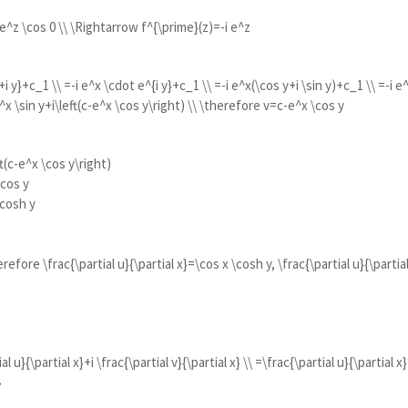
 e^z \cos 0 \\ \Rightarrow f^{\prime}(z)=-i e^z
:
+i y}+c_1 \\ =-i e^x \cdot e^{i y}+c_1 \\ =-i e^x(\cos y+i \sin y)+c_1 \\ =-i e
e^x \sin y+i\left(c-e^x \cos y\right) \\ \therefore v=c-e^x \cos y
ft(c-e^x \cos y\right)
\cos y
\cosh y
erefore \frac{\partial u}{\partial x}=\cos x \cosh y, \frac{\partial u}{\partia
l u}{\partial x}+i \frac{\partial v}{\partial x} \\ =\frac{\partial u}{\partial x}
}