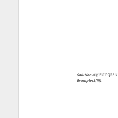
Solution
:आकृतियाँ PQRS व 
Example:1(iii)
.