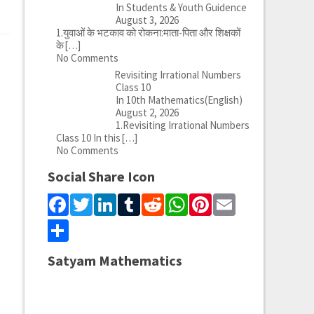
In Students & Youth Guidence
August 3, 2026
1.युवाओं के भटकाव को रोकना:माता-पिता और शिक्षकों
के
[…]
No Comments
Revisiting Irrational Numbers
Class 10
In 10th Mathematics(English)
August 2, 2026
1.Revisiting Irrational Numbers
Class 10 In this
[…]
No Comments
Social Share Icon
Facebook
Twitter
LinkedIn
Tumblr
Reddit
WhatsApp
Pinterest
Email
Share
Satyam Mathematics