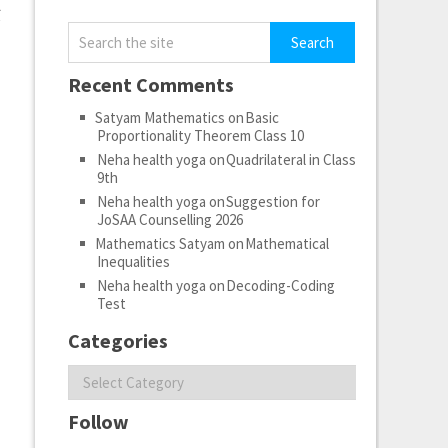
ा
Recent Comments
Satyam Mathematics
on
Basic
Proportionality Theorem Class 10
Neha health yoga
on
Quadrilateral in Class
9th
Neha health yoga
on
Suggestion for
JoSAA Counselling 2026
Mathematics Satyam
on
Mathematical
Inequalities
Neha health yoga
on
Decoding-Coding
Test
Categories
Categories
Follow