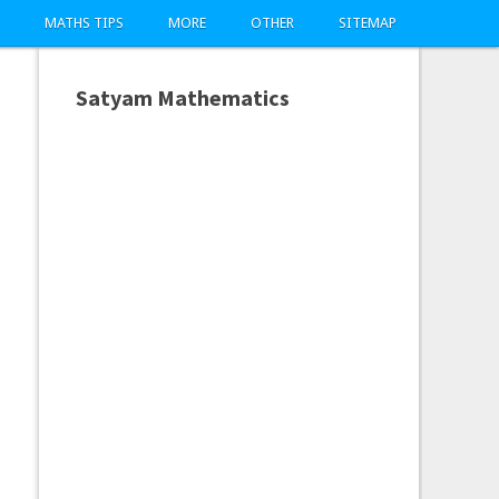
MATHS TIPS
MORE
OTHER
SITEMAP
Satyam Mathematics