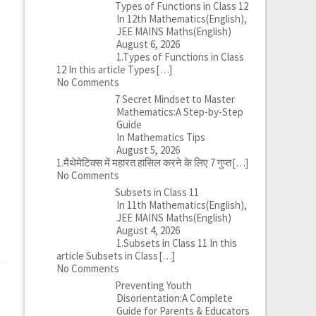
Types of Functions in Class 12
In 12th Mathematics(English),
JEE MAINS Maths(English)
August 6, 2026
1.Types of Functions in Class
12 In this article Types
[…]
No Comments
7 Secret Mindset to Master
Mathematics:A Step-by-Step
Guide
In Mathematics Tips
August 5, 2026
1.मैथेमेटिक्स में महारत हासिल करने के लिए 7 गुप्त
[…]
No Comments
Subsets in Class 11
In 11th Mathematics(English),
JEE MAINS Maths(English)
August 4, 2026
1.Subsets in Class 11 In this
article Subsets in Class
[…]
No Comments
Preventing Youth
Disorientation:A Complete
Guide for Parents & Educators