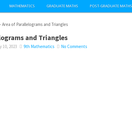
MATHEMATICS
GRADUATE MATHS
POST-GRADUATE MATHS
-
Area of Parallelograms and Triangles
elograms and Triangles
 10, 2023
9th Mathematics
No Comments