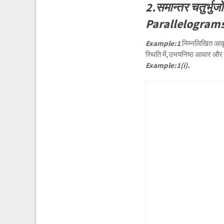
2.समान्तर चतुर्भुज
Parallelograms
Example:1
.निम्नलिखित आकृ
स्थिति में,उभयनिष्ठ आधार और 
Example:1(i).