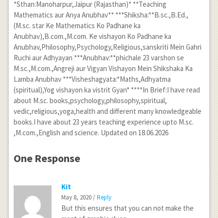
*Sthan:Manoharpur,Jaipur (Rajasthan)* **Teaching
Mathematics aur Anya Anubhav** ***Shiksha:**B.sc.,B.Ed.,
(M.sc. star Ke Mathematics Ko Padhane ka
Anubhav),B.com.,M.com. Ke vishayon Ko Padhane ka
Anubhav,Philosophy,Psychology,Religious,sanskriti Mein Gahri
Ruchi aur Adhyayan ***Anubhav:**phichale 23 varshon se
M.sc.,M.com.,Angreji aur Vigyan Vishayon Mein Shikshaka Ka
Lamba Anubhav ***Visheshagyata:*Maths,Adhyatma
(spiritual),Yog vishayon ka vistrit Gyan* ****In Brief:I have read
about M.sc. books,psychology,philosophy,spiritual,
vedic,religious,yoga,health and different many knowledgeable
books.I have about 23 years teaching experience upto M.sc.
,M.com.,English and science. Updated on 18.06.2026
One Response
Kit
May 8, 2020 /
Reply
But this ensures that you can not make the