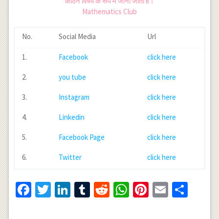
कठिन विषय के रूप में जाना जाता है।
Mathematics Club
No.
Social Media
Url
1.
Facebook
click here
2.
you tube
click here
3.
Instagram
click here
4.
Linkedin
click here
5.
Facebook Page
click here
6.
Twitter
click here
Facebook
Twitter
LinkedIn
Tumblr
Reddit
WhatsApp
Pinterest
Email
Shar