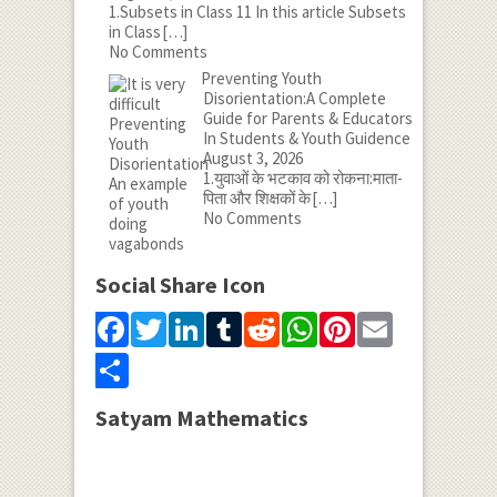
1.Subsets in Class 11 In this article Subsets
in Class
[…]
No Comments
Preventing Youth
Disorientation:A Complete
Guide for Parents & Educators
In Students & Youth Guidence
August 3, 2026
1.युवाओं के भटकाव को रोकना:माता-
पिता और शिक्षकों के
[…]
No Comments
Social Share Icon
Facebook
Twitter
LinkedIn
Tumblr
Reddit
WhatsApp
Pinterest
Email
Share
Satyam Mathematics