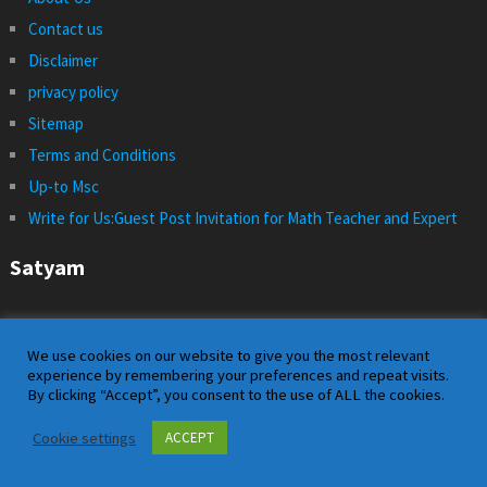
Contact us
Disclaimer
privacy policy
Sitemap
Terms and Conditions
Up-to Msc
Write for Us:Guest Post Invitation for Math Teacher and Expert
Satyam
We use cookies on our website to give you the most relevant
experience by remembering your preferences and repeat visits.
By clicking “Accept”, you consent to the use of ALL the cookies.
Cookie settings
ACCEPT