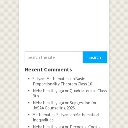
Recent Comments
Satyam Mathematics
on
Basic
Proportionality Theorem Class 10
Neha health yoga
on
Quadrilateral in Class
9th
Neha health yoga
on
Suggestion for
JoSAA Counselling 2026
Mathematics Satyam
on
Mathematical
Inequalities
Neha health yoga
on
Decoding-Coding