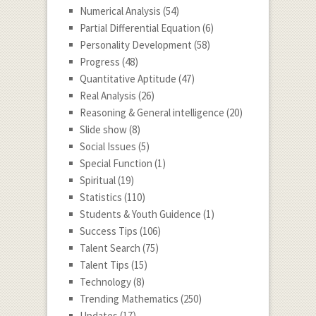
Numerical Analysis
(54)
Partial Differential Equation
(6)
Personality Development
(58)
Progress
(48)
Quantitative Aptitude
(47)
Real Analysis
(26)
Reasoning & General intelligence
(20)
Slide show
(8)
Social Issues
(5)
Special Function
(1)
Spiritual
(19)
Statistics
(110)
Students & Youth Guidence
(1)
Success Tips
(106)
Talent Search
(75)
Talent Tips
(15)
Technology
(8)
Trending Mathematics
(250)
Updates
(17)