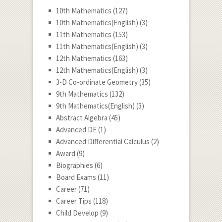
10th Mathematics
(127)
10th Mathematics(English)
(3)
11th Mathematics
(153)
11th Mathematics(English)
(3)
12th Mathematics
(163)
12th Mathematics(English)
(3)
3-D Co-ordinate Geometry
(35)
9th Mathematics
(132)
9th Mathematics(English)
(3)
Abstract Algebra
(45)
Advanced DE
(1)
Advanced Differential Calculus
(2)
Award
(9)
Biographies
(6)
Board Exams
(11)
Career
(71)
Career Tips
(118)
Child Develop
(9)