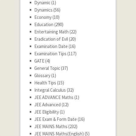
Dynamic
(1)
Dynamics
(56)
Economy
(10)
Education
(290)
Entertaining Math
(22)
Eradication of Evil
(20)
Examination Date
(16)
Examination Tips
(117)
GATE
(4)
General Topic
(37)
Glossary
(1)
Health Tips
(15)
Integral Calculus
(32)
JEE ADVANCE Maths
(1)
JEE Advanced
(12)
JEE Eligibility
(1)
JEE Exam & Form Date
(16)
JEE MAINS Maths
(232)
JEE MAINS Maths(English)
(5)