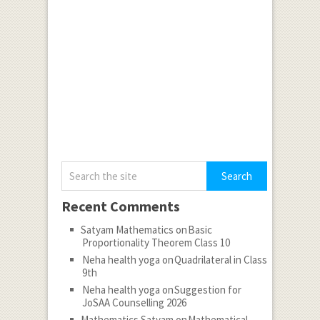
Recent Comments
Satyam Mathematics
on
Basic
Proportionality Theorem Class 10
Neha health yoga
on
Quadrilateral in Class
9th
Neha health yoga
on
Suggestion for
JoSAA Counselling 2026
Mathematics Satyam
on
Mathematical