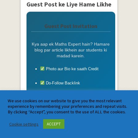
Guest Post ke Liye Hame Likhe
Guest Post Invitation
Kya aap ek Maths Expert hain? Hamare
blog par article likhein aur students ki
madad karein.
Photo aur Bio ke saath Credit
Do-Follow Backlink
Free Promotion
We use cookies on our website to give you the most relevant
experience by remembering your preferences and repeat visits.
By clicking “Accept”, you consent to the use of ALL the cookies.
Abhi Likhein ✍️
Cookie settings
ACCEPT
Newsletter