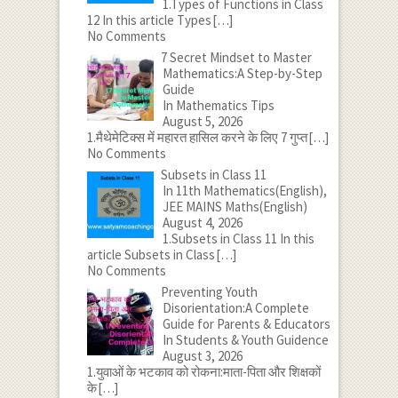
1.Types of Functions in Class
12 In this article Types
[…]
No Comments
7 Secret Mindset to Master
Mathematics:A Step-by-Step
Guide
In Mathematics Tips
August 5, 2026
1.मैथेमेटिक्स में महारत हासिल करने के लिए 7 गुप्त
[…]
No Comments
Subsets in Class 11
In 11th Mathematics(English),
JEE MAINS Maths(English)
August 4, 2026
1.Subsets in Class 11 In this
article Subsets in Class
[…]
No Comments
Preventing Youth
Disorientation:A Complete
Guide for Parents & Educators
In Students & Youth Guidence
August 3, 2026
1.युवाओं के भटकाव को रोकना:माता-पिता और शिक्षकों
के
[…]