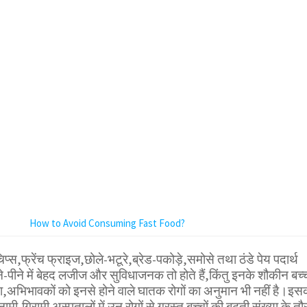
How to Avoid Consuming Fast Food?
िप्स,फ्रेंच फ्राइज,छोले-भटूरे,ब्रेड-पकोड़े,समोसे तथा ठंडे पेय पदार्थ
ने-पीने में बेहद लजीज और सुविधाजनक तो होते हैं,किंतु इनके शौकीन बच्च
,अभिभावकों को इनसे होने वाले घातक रोगों का अनुमान भी नहीं है।इस
मी-गिरामी अस्पतालों में उन रोगों से ग्रस्त बच्चों की बढ़ती संख्या के तौ