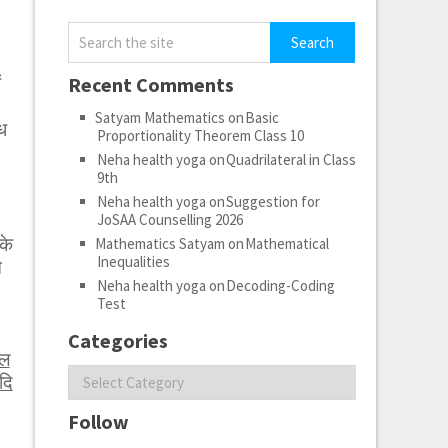
ं
Recent Comments
Satyam Mathematics
on
Basic
ध
Proportionality Theorem Class 10
Neha health yoga
on
Quadrilateral in Class
9th
Neha health yoga
on
Suggestion for
JoSAA Counselling 2026
के
Mathematics Satyam
on
Mathematical
Inequalities
े
Neha health yoga
on
Decoding-Coding
Test
Categories
ेल
Categories
दि
Follow