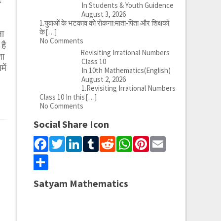
In Students & Youth Guidence
August 3, 2026
1.युवाओं के भटकाव को रोकना:माता-पिता और शिक्षकों
के
[…]
ता
No Comments
है
Revisiting Irrational Numbers
ता
Class 10
ें
In 10th Mathematics(English)
August 2, 2026
1.Revisiting Irrational Numbers
Class 10 In this
[…]
No Comments
Social Share Icon
Facebook
Twitter
LinkedIn
Tumblr
Reddit
WhatsApp
Pinterest
Email
Share
Satyam Mathematics