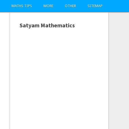
MATHS TIPS
MORE
OTHER
SITEMAP
Satyam Mathematics