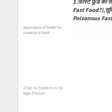
1.फास्ट फूड का 
Fast Food?),सुवि
Poisonous Fast
Importance of health for
students in hindi
3 Tips for Students to Do
Yogic Posture