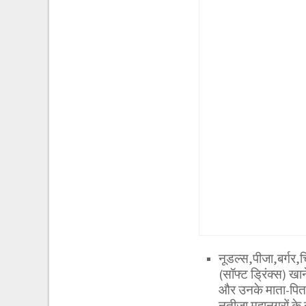
नूडल्स,पीजा,बर्गर,च
(सॉफ्ट ड्रिंक्स) खा
और उनके माता-पिता
नतीजा महानगरों के ना