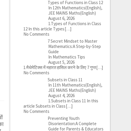
Types of Functions in Class 12
In 12th Mathematics(English),
JEE MAINS Maths(English)
August 6, 2026
1.Types of Functions in Class
12 In this article Types
[…]
No Comments
7 Secret Mindset to Master
Mathematics:A Step-by-Step
Guide
In Mathematics Tips
August 5, 2026
1.मैथेमेटिक्स में महारत हासिल करने के लिए 7 गुप्त
[…]
No Comments
Subsets in Class 11
In 11th Mathematics(English),
JEE MAINS Maths(English)
August 4, 2026
1.Subsets in Class 11 In this
article Subsets in Class
[…]
No Comments
ों
Preventing Youth
का
Disorientation:A Complete
Guide for Parents & Educators
र