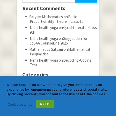
Recent Comments
Satyam Mathematics
on
Basic
Proportionality Theorem Class 10
Neha health yoga
on
Quadrilateral in Class
9th
Neha health yoga
on
Suggestion for
JoSAA Counselling 2026
Mathematics Satyam
on
Mathematical
Inequalities
Neha health yoga
on
Decoding-Coding
Test
Categories
Categories
We use cookies on our website to give you the most relevant
experience by remembering your preferences and repeat visits.
By clicking “Accept”, you consent to the use of ALL the cookies.
Follow
Subscribe to notifications
Cookie settings
ACCEPT
Archives