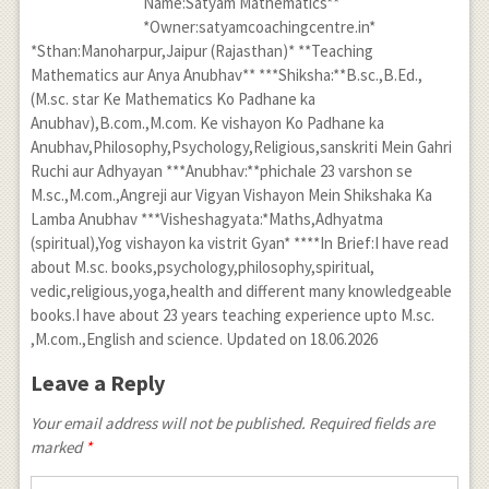
Name:Satyam Mathematics**
*Owner:satyamcoachingcentre.in*
*Sthan:Manoharpur,Jaipur (Rajasthan)* **Teaching
Mathematics aur Anya Anubhav** ***Shiksha:**B.sc.,B.Ed.,
(M.sc. star Ke Mathematics Ko Padhane ka
Anubhav),B.com.,M.com. Ke vishayon Ko Padhane ka
Anubhav,Philosophy,Psychology,Religious,sanskriti Mein Gahri
Ruchi aur Adhyayan ***Anubhav:**phichale 23 varshon se
M.sc.,M.com.,Angreji aur Vigyan Vishayon Mein Shikshaka Ka
Lamba Anubhav ***Visheshagyata:*Maths,Adhyatma
(spiritual),Yog vishayon ka vistrit Gyan* ****In Brief:I have read
about M.sc. books,psychology,philosophy,spiritual,
vedic,religious,yoga,health and different many knowledgeable
books.I have about 23 years teaching experience upto M.sc.
,M.com.,English and science. Updated on 18.06.2026
Leave a Reply
Your email address will not be published. Required fields are
marked
*