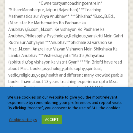
*Owner:satyamcoachingcentre.in*
*Sthan:Manoharpur,Jaipur (Rajasthan)* **Teaching
Mathematics aur Anya Anubhav** ***Shiksha:**B.sc.,B.Ed.,
(M.sc. star Ke Mathematics Ko Padhane ka
Anubhav),B.com.,M.com. Ke vishayon Ko Padhane ka
Anubhav,Philosophy,Psychology,Religious,sanskriti Mein Gahri
Ruchi aur Adhyayan ***Anubhav:**phichale 23 varshon se
M.sc.,M.com.,Angreji aur Vigyan Vishayon Mein Shikshaka Ka
Lamba Anubhav ***Visheshagyata:*Maths,Adhyatma
(spiritual),Yog vishayon ka vistrit Gyan* ****In Brief:I have read
about M.sc. books,psychology,philosophy,spiritual,
vedic,religious,yoga,health and different many knowledgeable
books.I have about 23 years teaching experience upto M.sc.
,M.com.,English and science. Updated on 18.06.2026
We use cookies on our website to give you the most relevant
Leave a Reply
experience by remembering your preferences and repeat visits.
By clicking “Accept”, you consent to the use of ALL the cookies.
Your email address will not be published. Required fields are
marked
*
Cookie settings
ACCEPT