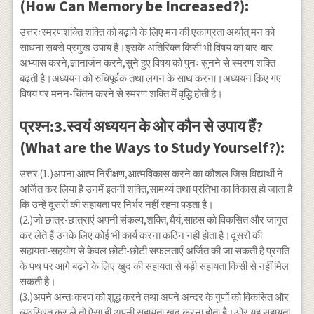
(How Can Memory be Increased?):
उत्तरःस्मरणशक्ति शक्ति को बढ़ाने के लिए मन की एकाग्रता अर्थात् मन को
साधना सबसे प्रमुख उपाय है।इसके अतिरिक्त किसी भी विषय का बार-बार
अभ्यास करने,ज्ञानार्जन करने,सुने हुए विषय को पुनः सुनने से स्मरण शक्ति
बढ़ती है।अध्ययन को रुचिपूर्वक तथा लगन के साथ करना।अध्ययन किए गए
विषय पर मनन-चिंतन करने से स्मरण शक्ति में वृद्धि होती है।
प्रश्न:3.स्वयं अध्ययन के ओर कौन से उपाय हैं?
(What are the Ways to Study Yourself?):
उत्तर:(1.)अपना आत्म निरीक्षण,आत्मविकास करने का कौशल जिस विद्यार्थी ने
अर्जित कर लिया है उनमें इतनी शक्ति,सामर्थ्य तथा प्रतिभा का विकास हो जाता है
कि उन्हें दूसरों की सहायता पर निर्भर नहीं रहना पड़ता है।
(2.)जो छात्र-छात्राएं अपनी संकल्प,शक्ति,धैर्य,साहस को विकसित और जागृत
कर लेते हैं उनके लिए कोई भी कार्य करना कठिन नहीं होता है।दूसरों की
सहायता-सहयोग से केवल छोटी-छोटी सफलताएँ अर्जित की जा सकती है प्रगति
के पथ पर आगे बढ़ने के लिए खुद की सहायता से बड़ी सहायता किसी से नहीं मिल
सकती है।
(3.)अपने अन्तःकरण को शुद्ध करने तथा अपने अन्दर के गुणों को विकसित और
व्यवस्थित कर लें तो ऐसा ही अपनी सहायता खुद करना होता है।ओर यह सहायता