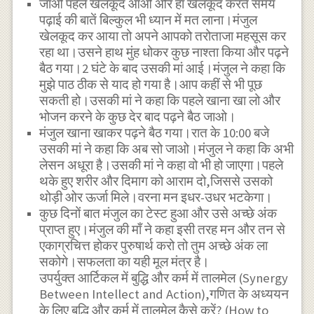
जाओ पहले खेलकूद आओ और हां खेलकूद करते समय
पढ़ाई की बातें बिल्कुल भी ध्यान में मत लाना।मंजुल
खेलकूद कर आया तो अपने आपको तरोताजा महसूस कर
रहा था।उसने हाथ मुंह धोकर कुछ नाश्ता किया और पढ़ने
बैठ गया।2 घंटे के बाद उसकी मां आई।मंजुल ने कहा कि
मुझे पाठ ठीक से याद हो गया है।आप कहीं से भी पूछ
सकती हो।उसकी मां ने कहा कि पहले खाना खा लो और
भोजन करने के कुछ देर बाद पढ़ने बैठ जाओ।
मंजुल खाना खाकर पढ़ने बैठ गया।रात के 10:00 बजे
उसकी मां ने कहा कि अब सो जाओ।मंजुल ने कहा कि अभी
लेसन अधूरा है।उसकी मां ने कहा वो भी हो जाएगा।पहले
थके हुए शरीर और दिमाग को आराम दो,जिससे उसको
थोड़ी ओर ऊर्जा मिले।वरना मन इधर-उधर भटकेगा।
कुछ दिनों बात मंजुल का टेस्ट हुआ और उसे अच्छे अंक
प्राप्त हुए।मंजुल की माँ ने कहा इसी तरह मन और तन से
एकाग्रचित्त होकर पुरुषार्थ करो तो तुम अच्छे अंक ला
सकोगे।सफलता का यही मूल मंत्र है।
उपर्युक्त आर्टिकल में बुद्धि और कर्म में तालमेल (Synergy
Between Intellect and Action),गणित के अध्ययन
के लिए बुद्धि और कर्म में तालमेल कैसे करें? (How to