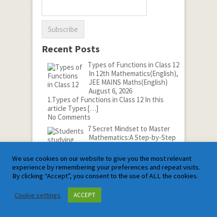
Recent Posts
Types of Functions in Class 12
In 12th Mathematics(English),
JEE MAINS Maths(English)
August 6, 2026
1.Types of Functions in Class 12 In this
article Types
[…]
No Comments
7 Secret Mindset to Master
Mathematics:A Step-by-Step
Guide
In Mathematics Tips
We use cookies on our website to give you the most relevant
August 5, 2026
experience by remembering your preferences and repeat visits.
1.मैथेमेटिक्स में महारत हासिल करने
By clicking “Accept”, you consent to the use of ALL the cookies.
के लिए 7 गुप्त
[…]
No Comments
Cookie settings
ACCEPT