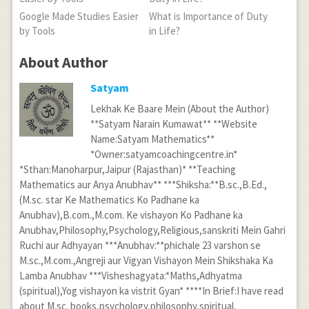
Google Made Studies Easier
What is Importance of Duty
by Tools
in Life?
About Author
Satyam
Lekhak Ke Baare Mein (About the Author)
**Satyam Narain Kumawat** **Website
Name:Satyam Mathematics**
*Owner:satyamcoachingcentre.in*
*Sthan:Manoharpur,Jaipur (Rajasthan)* **Teaching
Mathematics aur Anya Anubhav** ***Shiksha:**B.sc.,B.Ed.,
(M.sc. star Ke Mathematics Ko Padhane ka
Anubhav),B.com.,M.com. Ke vishayon Ko Padhane ka
Anubhav,Philosophy,Psychology,Religious,sanskriti Mein Gahri
Ruchi aur Adhyayan ***Anubhav:**phichale 23 varshon se
M.sc.,M.com.,Angreji aur Vigyan Vishayon Mein Shikshaka Ka
Lamba Anubhav ***Visheshagyata:*Maths,Adhyatma
(spiritual),Yog vishayon ka vistrit Gyan* ****In Brief:I have read
about M.sc. books,psychology,philosophy,spiritual,