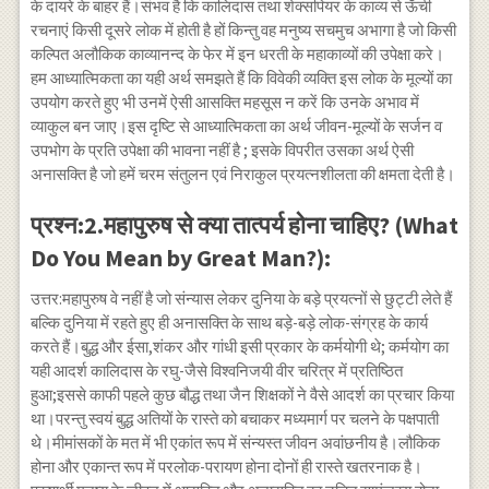
के दायरे के बाहर हैं।संभव है कि कालिदास तथा शेक्सपियर के काव्य से ऊँची
रचनाएं किसी दूसरे लोक में होती है हों किन्तु वह मनुष्य सचमुच अभागा है जो किसी
कल्पित अलौकिक काव्यानन्द के फेर में इन धरती के महाकाव्यों की उपेक्षा करे।
हम आध्यात्मिकता का यही अर्थ समझते हैं कि विवेकी व्यक्ति इस लोक के मूल्यों का
उपयोग करते हुए भी उनमें ऐसी आसक्ति महसूस न करें कि उनके अभाव में
व्याकुल बन जाए।इस दृष्टि से आध्यात्मिकता का अर्थ जीवन-मूल्यों के सर्जन व
उपभोग के प्रति उपेक्षा की भावना नहीं है ; इसके विपरीत उसका अर्थ ऐसी
अनासक्ति है जो हमें चरम संतुलन एवं निराकुल प्रयत्नशीलता की क्षमता देती है।
प्रश्न:2.महापुरुष से क्या तात्पर्य होना चाहिए? (What
Do You Mean by Great Man?):
उत्तर:महापुरुष वे नहीं है जो संन्यास लेकर दुनिया के बड़े प्रयत्नों से छुट्टी लेते हैं
बल्कि दुनिया में रहते हुए ही अनासक्ति के साथ बड़े-बड़े लोक-संग्रह के कार्य
करते हैं।बुद्ध और ईसा,शंकर और गांधी इसी प्रकार के कर्मयोगी थे; कर्मयोग का
यही आदर्श कालिदास के रघु-जैसे विश्वनिजयी वीर चरित्र में प्रतिष्ठित
हुआ;इससे काफी पहले कुछ बौद्ध तथा जैन शिक्षकों ने वैसे आदर्श का प्रचार किया
था।परन्तु स्वयं बुद्ध अतियों के रास्ते को बचाकर मध्यमार्ग पर चलने के पक्षपाती
थे।मीमांसकों के मत में भी एकांत रूप में संन्यस्त जीवन अवांछनीय है।लौकिक
होना और एकान्त रूप में परलोक-परायण होना दोनों ही रास्ते खतरनाक है।