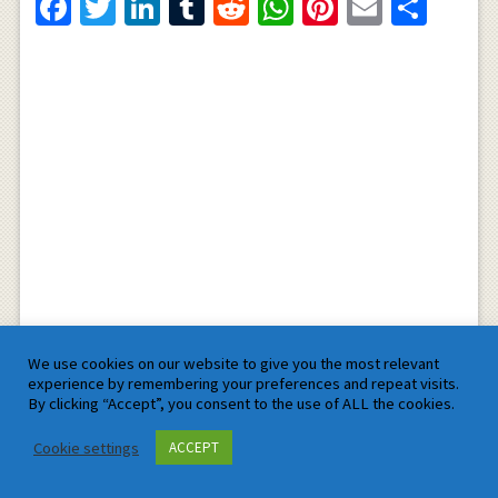
Facebook
Twitter
LinkedIn
Tumblr
Reddit
WhatsApp
Pinterest
Email
Shar
We use cookies on our website to give you the most relevant
Pin It
experience by remembering your preferences and repeat visits.
By clicking “Accept”, you consent to the use of ALL the cookies.
Related Posts
Cookie settings
ACCEPT