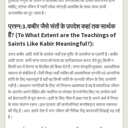
पुरुषार्थी मनुष्य के जीवन में आसक्ति और अनासक्ति का उचित सामंजस्य होना
चाहिए; श्रेष्ठ जीवन में गहरी लोक-संग्रही आसक्ति के साथ-साथ ऊंची
अनासक्ति का पुट रहता है।
प्रश्न:3.कबीर जैसे संतों के उपदेश कहां तक सार्थक
हैं? (To What Extent are the Teachings of
Saints Like Kabir Meaningful?):
उत्तर:कबीर आदि संतों के उपदेश जहाँ एक दृष्टि से अपर्याप्त या एकांगी है।कबीर
आदि प्रायः सभी सन्त जगत को माया का क्रीडास्थल करार देते हुए,किसी न
किसी रूप में वैराग्य या विरक्ति की शिक्षा देते हैं।सन्त संस्कृति मुख्यतः आध्यात्मिक
साधना से संबंधित है।वैसी शिक्षा जहाँ व्यक्ति की आध्यात्मिक प्रगति एवं आन्तरिक
शांति के लिए महत्त्वपूर्ण है वहाँ वह किसी जाति के प्रभावी जीवन के लिए उपयोगी
नहीं है।साधारण नागरिकों के लिए जो नितान्त आवश्यक है वह है:सामाजिक जीवन
के अंतर्गत अपने विहित और चयनित या स्वेच्छा से मनोनीत किए गए कर्त्तव्य कर्म
को ईमानदारी से पूरा करना।इसी के लिए गीता में कहा गया हैःअपने कर्म में निष्ठा
के साथ संलग्न रहना।इस प्रकार की कर्त्तव्यनिष्ठा सन्तोषप्रद समाज व्यवस्था
की रीढ़ है।अतः हमारे देश में जन-जीवन की नैतिक रीढ़ चरमराती दिखाई पड़ रही
है।