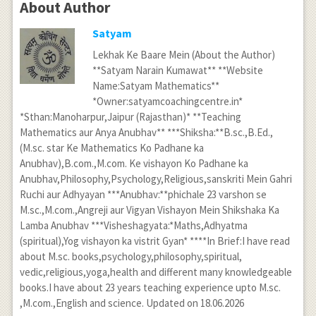
About Author
Satyam
Lekhak Ke Baare Mein (About the Author)
**Satyam Narain Kumawat** **Website
Name:Satyam Mathematics**
*Owner:satyamcoachingcentre.in*
*Sthan:Manoharpur,Jaipur (Rajasthan)* **Teaching
Mathematics aur Anya Anubhav** ***Shiksha:**B.sc.,B.Ed.,
(M.sc. star Ke Mathematics Ko Padhane ka
Anubhav),B.com.,M.com. Ke vishayon Ko Padhane ka
Anubhav,Philosophy,Psychology,Religious,sanskriti Mein Gahri
Ruchi aur Adhyayan ***Anubhav:**phichale 23 varshon se
M.sc.,M.com.,Angreji aur Vigyan Vishayon Mein Shikshaka Ka
Lamba Anubhav ***Visheshagyata:*Maths,Adhyatma
(spiritual),Yog vishayon ka vistrit Gyan* ****In Brief:I have read
about M.sc. books,psychology,philosophy,spiritual,
vedic,religious,yoga,health and different many knowledgeable
books.I have about 23 years teaching experience upto M.sc.
,M.com.,English and science. Updated on 18.06.2026