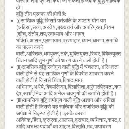
परिणाम तभी प्राप्त किया जा सकता है जबकि बुद्धि सात्विक
हो।
बुद्धि तीन प्रकार की होती है:
(i)सात्विक बुद्धि:जिसमें पतंजलि के अष्टांग योग यम
(अहिंसा,सत्य,अस्तेय,ब्रह्मचर्य और अपरिग्रह),नियम
(शौच,संतोष,तप,स्वाध्याय और भगवद्
भक्ति),आसन,प्राणायाम,प्रत्याहार,ध्यान,धारणा,समाधि
का पालन करने
वाली,आस्तिक,धर्मयुक्त,तर्क,युक्तियुक्त,स्थिर,विवेकयुक्त,धै
चिंतन आदि शुभ गुणों को धारण करने वाली होती है।
(ii)राजसिक बुद्धि:रजोगुण वाली बुद्धि में चंचलता,अस्थिरता
वाली होने से यह सात्विक गुणों के विपरीत आचरण करने
वाली होती है जिससे चिंता,विषाद,मान-
अभिमान,अधैर्य,विषयलिप्सा,विलासिता,श्रृंगारप्रियता,काम,
द्वेष,स्पर्धा,निंदा आदि अनेक अवगुणों की उत्पत्ति होती है।
(iii)तामसिक बुद्धि:तमोगुण वाली बुद्धि अज्ञान और अविद्या
वाली होती है जिससे यह सात्विक और राजसिक बुद्धि की
अपेक्षा में निकृष्ट होती है। इसके कारण
अविवेक,हिंसा,क्रूरता,आलस्य,दुराचार,व्यभिचार,कपट,छल,द
आदि अभक्ष्य पदार्थों का आहार,विस्मृति,मद,पापाचरण