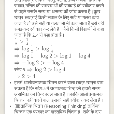
सवाल,गणित की समस्याओं की सच्चाई को स्वीकार करने
से पहले उसके सत्य या असत्य की जांच करता है।कुछ
छात्र-छात्राएं किसी सवाल के लिए सही या गलत कहा
जाता है तो उसे सही या गलत जो भी कहा जाता है उसे वही
समझकर स्वीकार कर लेते हैं।जैसे किसी विद्यार्थी से कहा
जाता है कि 2,4 से बड़ा होता है।
1
1
\frac{1}
>
2
4
1
1
{2}>\frac{1}
\Rightarrow
⇒
l
o
g
>
l
o
g
2
4
{4}
\log\frac{1}
\Rightarrow
⇒
l
o
g
1
−
l
o
g
2
>
l
o
g
1
−
l
o
g
4
{2}>\log\frac{1}
\log{1}-
\Rightarrow
⇒
−
l
o
g
2
>
−
l
o
g
4
{4}
\log{2}>\log{1}-
-\log{2}>-
\Rightarrow
⇒
l
o
g
2
>
l
o
g
4
स्टेप:5.
\log{4}
\log{4}
\Rightarrow
⇒
2
>
\log{2}>\log{4}
4
इसमें आलोचनात्मक चिंतन करने वाला छात्र-छात्रा बता
2>4
सकता है कि स्टेप:5 में ऋणात्मक चिन्ह को हटाते समय
असमिका का चिन्ह बदल जाता है।जबकि आलोचनात्मक
चिन्तन नहीं करने वाला इसको सही स्वीकार कर लेता है।
(iii)तार्किक चिंतन (Reasoning Thinking):तार्किक
चिन्तन एक प्रकार का वास्तविक चिंतन है।तर्क के द्वारा