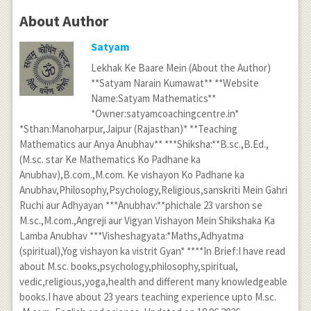
About Author
Satyam
Lekhak Ke Baare Mein (About the Author)
**Satyam Narain Kumawat** **Website
Name:Satyam Mathematics**
*Owner:satyamcoachingcentre.in*
*Sthan:Manoharpur,Jaipur (Rajasthan)* **Teaching
Mathematics aur Anya Anubhav** ***Shiksha:**B.sc.,B.Ed.,
(M.sc. star Ke Mathematics Ko Padhane ka
Anubhav),B.com.,M.com. Ke vishayon Ko Padhane ka
Anubhav,Philosophy,Psychology,Religious,sanskriti Mein Gahri
Ruchi aur Adhyayan ***Anubhav:**phichale 23 varshon se
M.sc.,M.com.,Angreji aur Vigyan Vishayon Mein Shikshaka Ka
Lamba Anubhav ***Visheshagyata:*Maths,Adhyatma
(spiritual),Yog vishayon ka vistrit Gyan* ****In Brief:I have read
about M.sc. books,psychology,philosophy,spiritual,
vedic,religious,yoga,health and different many knowledgeable
books.I have about 23 years teaching experience upto M.sc.