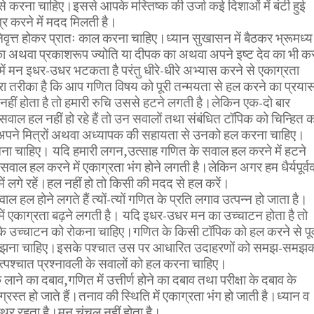
े करना चाहिए।इससे आपके मस्तिष्क की उर्जा कई दिशाओं में बंटी हुई
र करने में मदद मिलती है।
े निवृत्त होकर प्रातः काल करना चाहिए।ध्यान सुखासन में बैठकर भ्रूमध्य
 का अथवा प्रकाशरूप ज्योति या दीपक का अथवा अपने इष्ट देव का भी क
 में मन इधर-उधर भटकता है परंतु धीरे-धीरे अभ्यास करने से एकाग्रता
ा तरीका है कि आप गणित विषय को पूरी तन्मयता से हल करने का प्रया
ीं होता है तो हमारी रुचि उससे हटने लगती है।लेकिन एक-दो बार
सवाल हल नहीं हो रहे हैं तो उन सवालों तथा संबंधित टॉपिक को चिन्हित 
ं अपने मित्रों अथवा अध्यापक की सहायता से उनको हल करना चाहिए।
रखना चाहिए। यदि हमारी लगन,उत्साह गणित के सवाल हल करने में हटने
 सवाल हल करने में एकाग्रता भंग होने लगती है।लेकिन अगर हम धैर्यपूर्व
ं लगे रहें।हल नहीं हो तो किसी की मदद से हल करें।
 सवाल हल होने लगते हैं त्यों-त्यों गणित के प्रति लगाव उत्पन्न हो जाता है।
ं एकाग्रता बढ़ने लगती है। यदि इधर-उधर मन का उच्चाटन होता है तो
के उच्चाटन को रोकना चाहिए।गणित के किसी टॉपिक को हल करने से पूर्
समझना चाहिए।इसके पश्चात उस पर आधारित उदाहरणों को समझ-समझ
पश्चात प्रश्नावली के सवालों को हल करना चाहिए।
ाने का दबाव,गणित में उत्तीर्ण होने का दबाव तथा परीक्षा के दबाव के
ग्रस्त हो जाते हैं।तनाव की स्थिति में एकाग्रता भंग हो जाती है।ध्यान व
्थिर रहता है।मन चंचल नहीं होता है।