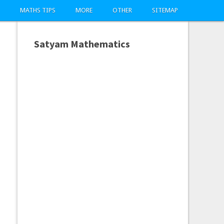
MATHS TIPS
MORE
OTHER
SITEMAP
Satyam Mathematics