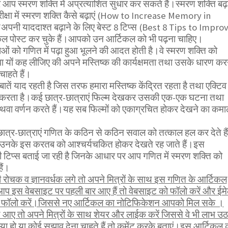
प स्मरण शक्ति में अप्रत्याशित सुधार कर सकते हैं।स्मरण शक्ति बढ़ा
परीक्षा में स्मरण शक्ति कैसे बढ़ाएं (How to Increase Memory in
पनी याददाश्त बढ़ाने के लिए बेस्ट 8 टिप्स (Best 8 Tips to Impro
 पोस्ट कर चुके हैं।आपको उन आर्टिकल को भी पढ़ना चाहिए।
राओं को गणित में पढ़ा हुआ भूलने की आदत होती है।वे स्मरण शक्ति को
थवा यों कह लीजिए की अपने मस्तिष्क की कार्यक्षमता तथा उसके धारण कर
चाहते हैं।
ी बातें याद रहती है जिस तरफ हमारा मस्तिष्क केंद्रित रहता है तथा एक्टिव
 करता है।कई छात्र-छात्राएं फिल्म देखकर उसकी एक-एक घटना तथा
 अथवा वर्णन करते हैं।यह सब फिल्मों को एकाग्रचित होकर देखने का कम
छात्र-छात्राएं गणित के कठिन से कठिन सवाल को तत्काल हल कर देते है
ाएं उनके इस करतब को आश्चर्यचकित होकर देखते रह जाते हैं।इस
ी टिप्स बताई जा रही है जिनके आधार पर आप गणित में स्मरण शक्ति को
ैं।
ोचक व ज्ञानवर्धक लगे तो अपने मित्रों के साथ इस गणित के आर्टिकल
आप इस वेबसाइट पर पहली बार आए हैं तो वेबसाइट को फॉलो करें और ईम
भी फॉलो करें।जिससे नए आर्टिकल का नोटिफिकेशन आपको मिल सके ।
 आए तो अपने मित्रों के साथ शेयर और लाईक करें जिससे वे भी लाभ उठ
 हो या कोई सुझाव देना चाहते हैं तो कमेंट करके बताएं।इस आर्टिकल 