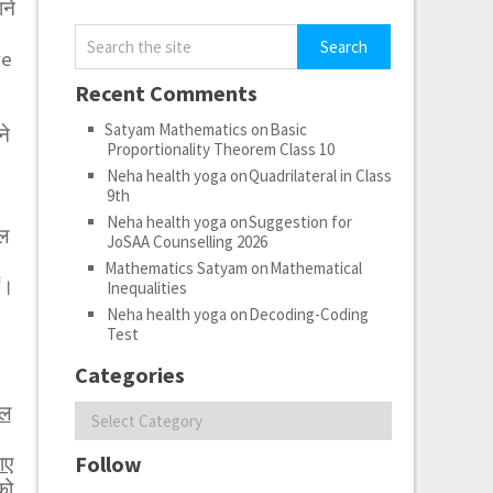
ने
ve
Recent Comments
Satyam Mathematics
on
Basic
ने
Proportionality Theorem Class 10
Neha health yoga
on
Quadrilateral in Class
9th
Neha health yoga
on
Suggestion for
ाल
JoSAA Counselling 2026
Mathematics Satyam
on
Mathematical
ं।
Inequalities
Neha health yoga
on
Decoding-Coding
Test
Categories
Categories
ेल
Follow
ाए
को