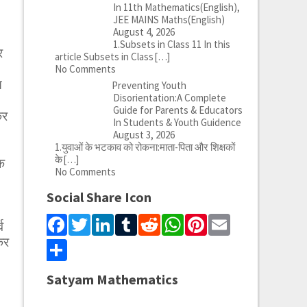
In 11th Mathematics(English),
JEE MAINS Maths(English)
August 4, 2026
1.Subsets in Class 11 In this
र
article Subsets in Class
[…]
No Comments
स
Preventing Youth
Disorientation:A Complete
Guide for Parents & Educators
कर
In Students & Youth Guidence
August 3, 2026
1.युवाओं के भटकाव को रोकना:माता-पिता और शिक्षकों
के
[…]
क
No Comments
Social Share Icon
Facebook
Twitter
LinkedIn
Tumblr
Reddit
WhatsApp
Pinterest
Email
व
कर
Share
Satyam Mathematics