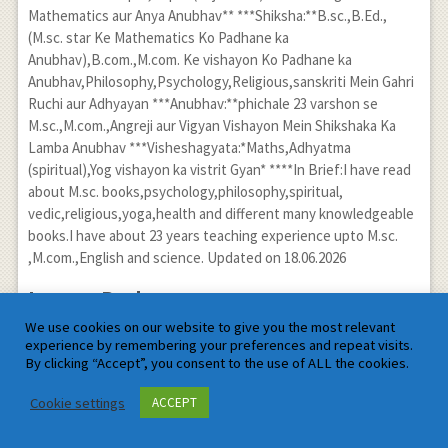
Mathematics aur Anya Anubhav** ***Shiksha:**B.sc.,B.Ed.,
(M.sc. star Ke Mathematics Ko Padhane ka
Anubhav),B.com.,M.com. Ke vishayon Ko Padhane ka
Anubhav,Philosophy,Psychology,Religious,sanskriti Mein Gahri
Ruchi aur Adhyayan ***Anubhav:**phichale 23 varshon se
M.sc.,M.com.,Angreji aur Vigyan Vishayon Mein Shikshaka Ka
Lamba Anubhav ***Visheshagyata:*Maths,Adhyatma
(spiritual),Yog vishayon ka vistrit Gyan* ****In Brief:I have read
about M.sc. books,psychology,philosophy,spiritual,
vedic,religious,yoga,health and different many knowledgeable
books.I have about 23 years teaching experience upto M.sc.
,M.com.,English and science. Updated on 18.06.2026
Leave a Reply
We use cookies on our website to give you the most relevant
Your email address will not be published. Required fields are
experience by remembering your preferences and repeat visits.
marked
*
By clicking “Accept”, you consent to the use of ALL the cookies.
Cookie settings
ACCEPT