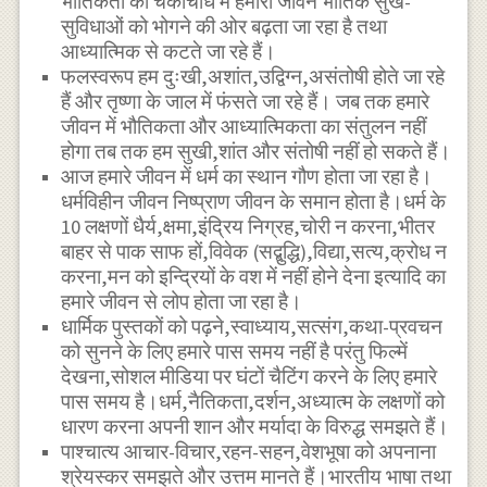
भौतिकता की चकाचौंध में हमारा जीवन भौतिक सुख-
सुविधाओं को भोगने की ओर बढ़ता जा रहा है तथा
आध्यात्मिक से कटते जा रहे हैं।
फलस्वरूप हम दुःखी,अशांत,उद्विग्न,असंतोषी होते जा रहे
हैं और तृष्णा के जाल में फंसते जा रहे हैं। जब तक हमारे
जीवन में भौतिकता और आध्यात्मिकता का संतुलन नहीं
होगा तब तक हम सुखी,शांत और संतोषी नहीं हो सकते हैं।
आज हमारे जीवन में धर्म का स्थान गौण होता जा रहा है।
धर्मविहीन जीवन निष्प्राण जीवन के समान होता है।धर्म के
10 लक्षणों धैर्य,क्षमा,इंद्रिय निग्रह,चोरी न करना,भीतर
बाहर से पाक साफ हों,विवेक (सद्बुद्धि),विद्या,सत्य,क्रोध न
करना,मन को इन्द्रियों के वश में नहीं होने देना इत्यादि का
हमारे जीवन से लोप होता जा रहा है।
धार्मिक पुस्तकों को पढ़ने,स्वाध्याय,सत्संग,कथा-प्रवचन
को सुनने के लिए हमारे पास समय नहीं है परंतु फिल्में
देखना,सोशल मीडिया पर घंटों चैटिंग करने के लिए हमारे
पास समय है।धर्म,नैतिकता,दर्शन,अध्यात्म के लक्षणों को
धारण करना अपनी शान और मर्यादा के विरुद्ध समझते हैं।
पाश्चात्य आचार-विचार,रहन-सहन,वेशभूषा को अपनाना
श्रेयस्कर समझते और उत्तम मानते हैं।भारतीय भाषा तथा