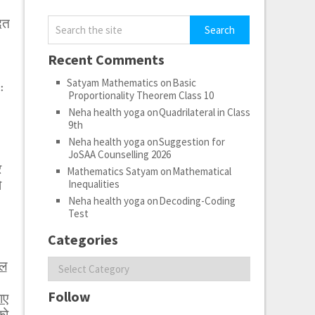
दत
Recent Comments
Satyam Mathematics
on
Basic
ः
Proportionality Theorem Class 10
Neha health yoga
on
Quadrilateral in Class
9th
Neha health yoga
on
Suggestion for
JoSAA Counselling 2026
र
Mathematics Satyam
on
Mathematical
ो
Inequalities
Neha health yoga
on
Decoding-Coding
Test
Categories
Categories
ेल
Follow
ाए
को