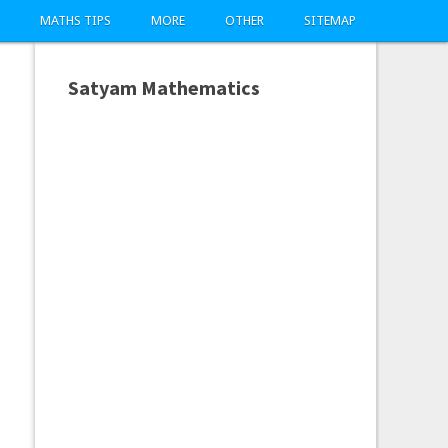
MATHS TIPS
MORE
OTHER
SITEMAP
Satyam Mathematics