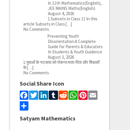
In 11th Mathematics(English),
JEE MAINS Maths(English)
August 4, 2026
1.Subsets in Class 11 In this
article Subsets in Class
[…]
No Comments
Preventing Youth
Disorientation:A Complete
Guide for Parents & Educators
In Students & Youth Guidence
August 3, 2026
1.युवाओं के भटकाव को रोकना:माता-पिता और शिक्षकों
के
[…]
No Comments
Social Share Icon
Facebook
Twitter
LinkedIn
Tumblr
Reddit
WhatsApp
Pinterest
Email
Share
Satyam Mathematics