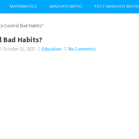
MATHEMATICS
GRADUATE MATHS
POST-GRADUATE MATHS
o Control Bad Habits?
l Bad Habits?
October 31, 2023
Education
No Comments