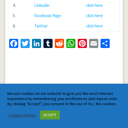
4.
Linkedin
click here
5.
Facebook Page
click here
6.
Twitter
click here
Facebook
Twitter
LinkedIn
Tumblr
Reddit
WhatsApp
Pinterest
Email
Shar
We use cookies on our website to give you the most relevant
experience by remembering your preferences and repeat visits.
By clicking “Accept”, you consent to the use of ALL the cookies.
Cookie settings
ACCEPT