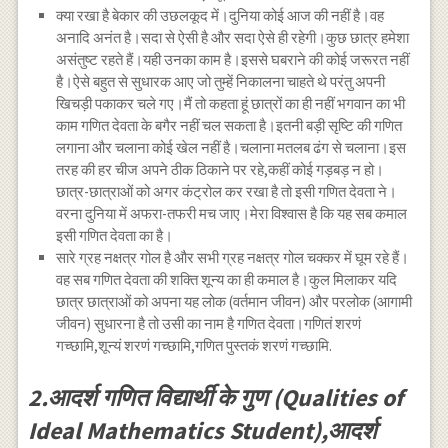
क्या रखा है बेकार की उछलकूद में।दुनिया कोई आज की नहीं है।वह
अनादि अनंत है।सदा से ऐसी है और सदा ऐसे ही रहेगी।कुछ छात्र हमेशा
असंतुष्ट रहते हैं।यही उनका काम है।इससे घबराने की कोई जरूरत नहीं
है।ऐसे बहुत से सुधारक आए जो तुम्हें निकालना चाहते थे परंतु अपनी
खिचड़ी पकाकर चले गए।मैं तो कहता हूं छात्रों का ही नहीं भगवान का भी
काम गणित देवता के बगैर नहीं चल सकता है।इतनी बड़ी सृष्टि की गणित
लगाना और चलाना कोई खेल नहीं है।चलाना मतलब ढंग से चलाना।इस
तरह की हर चीज अपने ठीक ठिकाने पर रहे,कहीं कोई गड़बड़ न हो।
छात्र-छात्राओं को अगर कंट्रोल कर रखा है तो इसी गणित देवता ने।
वरना दुनिया में अफरा-तफरी मच जाए।मेरा विश्वास है कि यह सब कमाल
इसी गणित देवता का है।
सारे ग्रह नक्षत्र गोल है और सभी ग्रह नक्षत्र गोल चक्कर में घूम रहे हैं।
वह सब गणित देवता की शक्ति शून्य का ही कमाल है।कुल मिलाकर यदि
छात्र छात्राओं को अपना यह लोक (वर्तमान जीवन) और परलोक (आगामी
जीवन) सुधारना है तो उसी का नाम है गणित देवता।गणितं शरणं
गच्छामि,शून्यं शरणं गच्छामि,गणित पुस्तकं शरणं गच्छामि.
2.आदर्श गणित विद्यार्थी के गुण (Qualities of
Ideal Mathematics Student),आदर्श