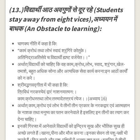
(13.)विद्यार्थी आठ अवगुणों से दूर रहे (Students
stay away from eight vices),अध्ययन में
बाधक (An Obstacle to learning):
चाणक्य नीति में कहा है कि:
“कामं क्रोधं तथा लोभं स्वादं श्रृंगिरे कोतुके।
अतिनिद्राअतिसेवे च विद्यार्थी ह्यष्ट वर्जयेत।।”
अर्थात् विद्यार्थी को चाहिए कि वह काम,क्रोध,लोभ, स्वाद, श्रृंगार,खेल-
तमाशे, बहुत अधिक सोना और अत्यधिक सेवा कार्य करना:इन आठों कार्यों
को न करे।
श्रीमद्भगवद्गीता में भी कहा है कि:
त्रिविधं नरकस्येदं द्वारं नाशनमात्मन:।
काम:क्रोधस्तथा लोभ:तस्मादेतत्त्रयं त्येज।।(अध्याय 16)
अर्थात् काम,क्रोध एवं लोभ ये तीनों तीन प्रकार के नरकद्वार एवं आत्मज्ञान
के नाशक तथा मनुष्य का पतन करनेवाले है इसलिए इन तीनों का त्याग कर
देना चाहिए।
इनकी गिरफ्त में आनेवाले विद्यार्थी को इन्द्रिय सुख और भौतिक सुख ही
अच्छे लगते हैं।खाना,पीना और मौज करना।इनका सेवन तो पशु-पक्षी भी
करते हैं।फिर हमारे और पशु-पक्षियों में अन्तर क्या हुआ।इसलिए ये तीनों