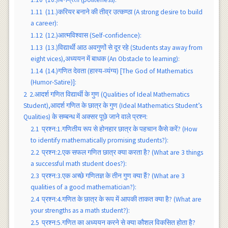
1.11
(11.)करियर बनाने की तीव्र उत्कण्ठा (A strong desire to build
a career):
1.12
(12.)आत्मविश्वास (Self-confidence):
1.13
(13.)विद्यार्थी आठ अवगुणों से दूर रहे (Students stay away from
eight vices),अध्ययन में बाधक (An Obstacle to learning):
1.14
(14.)गणित देवता (हास्य-व्यंग्य) [The God of Mathematics
(Humor-Satire)]:
2
2.आदर्श गणित विद्यार्थी के गुण (Qualities of Ideal Mathematics
Student),आदर्श गणित के छात्र के गुण (Ideal Mathematics Student’s
Qualities) के सम्बन्ध में अक्सर पूछे जाने वाले प्रश्न:
2.1
प्रश्न:1.गणितीय रूप से होनहार छात्र के पहचान कैसे करें? (How
to identify mathematically promising students?):
2.2
प्रश्न:2.एक सफल गणित छात्र क्या करता है? (What are 3 things
a successful math student does?):
2.3
प्रश्न:3.एक अच्छे गणितज्ञ के तीन गुण क्या हैं? (What are 3
qualities of a good mathematician?):
2.4
प्रश्न:4.गणित के छात्र के रूप में आपकी ताकत क्या है? (What are
your strengths as a math student?):
2.5
प्रश्न:5.गणित का अध्ययन करने से क्या कौशल विकसित होता है?