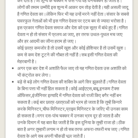
कर देता है।जो शून्य के चक्कर में फँस गया वह घनचक्कर हो जाता है।
लोगों की तमाम उम्मीदें इस शून्य में आकर दम तोड़ देती है।यही असली जादू
है गणित देवता का।लेकिन फिर भी यह उन्हें मरने नहीं देता।संसार के सबसे
पावरफुल नेताओं को भी इस गणित देवता पर एटम बम से ज्यादा भरोसा है।
इस प्रकार गणित देवता समाज और देश को एक सूत्र में बांधे हुए हैं।गणित
देवता न हो तो संसार में प्रलय आ जाए, हर तरफ उथल-पुथल मच जाए
और हर आदमी का जीना हराम हो जाए।
कोई छात्र कमजोर है तो उसमें खुश और कोई होशियार है तो उसमें ख़ुश।
कम से कम देश टूटने की नौबत तो नहीं है।सब इसी गणित देवता की
मेहरबानी है।
अगर एक बार देश में अशांति फैल जाए तो यह गणित देवता उस अशांति को
भी कंट्रोल कर लेगा।
बड़े से बड़े लोग गणित देवता की शक्ति के आगे सिर झुकाते हैं।गणित देवता
के बिना पत्ता भी नहीं हिल सकता है।कोई आईएएस,बाबू,इनकम टैक्स
ऑफिसर,इंजीनियर इत्यादि में गणित देवता को राजी किए बगैर नहीं बन
सकता है।कई बार छात्र-छात्राओं को भ्रम हो जाता है कि तुम्हें किनारे
करके मिनिस्टर,चीफ मिनिस्टर,प्राइम मिनिस्टर के जरिए भी उनका काम
हो सकता है।मगर दस-पांच चक्कर में उनका भ्रम दूर हो जाता है और
उनके दिमाग में यह बात बैठ जाती है कि इस दुनिया के तुम्ही राजा हो।ठीक
बात है अगर तुम्हारी लगाम न हो तो सब तरफ अफरा-तफरी मच जाए।गणित
देवता के आगे सब अपनी चौकड़ी भूल जाते हैं।