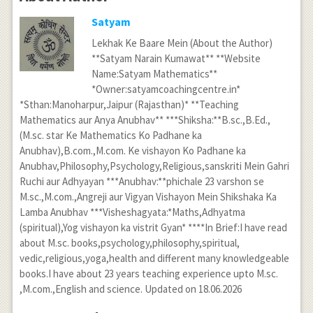
Satyam
Lekhak Ke Baare Mein (About the Author)
**Satyam Narain Kumawat** **Website
Name:Satyam Mathematics**
*Owner:satyamcoachingcentre.in*
*Sthan:Manoharpur,Jaipur (Rajasthan)* **Teaching
Mathematics aur Anya Anubhav** ***Shiksha:**B.sc.,B.Ed.,
(M.sc. star Ke Mathematics Ko Padhane ka
Anubhav),B.com.,M.com. Ke vishayon Ko Padhane ka
Anubhav,Philosophy,Psychology,Religious,sanskriti Mein Gahri
Ruchi aur Adhyayan ***Anubhav:**phichale 23 varshon se
M.sc.,M.com.,Angreji aur Vigyan Vishayon Mein Shikshaka Ka
Lamba Anubhav ***Visheshagyata:*Maths,Adhyatma
(spiritual),Yog vishayon ka vistrit Gyan* ****In Brief:I have read
about M.sc. books,psychology,philosophy,spiritual,
vedic,religious,yoga,health and different many knowledgeable
books.I have about 23 years teaching experience upto M.sc.
,M.com.,English and science. Updated on 18.06.2026