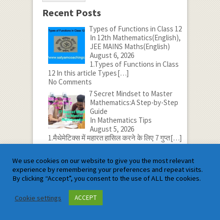
Recent Posts
Types of Functions in Class 12
In 12th Mathematics(English),
JEE MAINS Maths(English)
August 6, 2026
1.Types of Functions in Class
12 In this article Types
[…]
No Comments
7 Secret Mindset to Master
Mathematics:A Step-by-Step
Guide
In Mathematics Tips
August 5, 2026
1.मैथेमेटिक्स में महारत हासिल करने के लिए 7 गुप्त
[…]
No Comments
Subsets in Class 11
We use cookies on our website to give you the most relevant
In 11th Mathematics(English),
experience by remembering your preferences and repeat visits.
JEE MAINS Maths(English)
By clicking “Accept”, you consent to the use of ALL the cookies.
August 4, 2026
1.Subsets in Class 11 In this
Cookie settings
ACCEPT
article Subsets in Class
[…]
No Comments