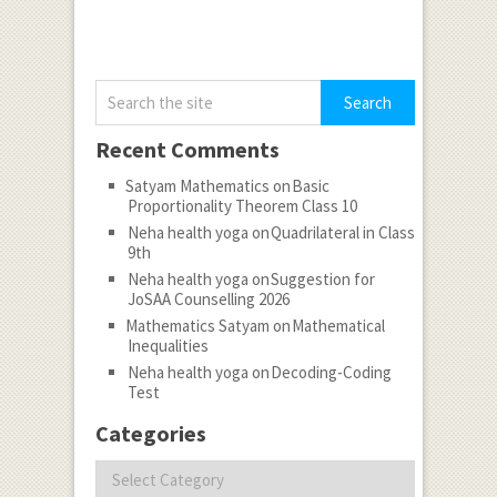
Recent Comments
Satyam Mathematics
on
Basic
Proportionality Theorem Class 10
Neha health yoga
on
Quadrilateral in Class
9th
Neha health yoga
on
Suggestion for
JoSAA Counselling 2026
Mathematics Satyam
on
Mathematical
Inequalities
Neha health yoga
on
Decoding-Coding
Test
Categories
Categories