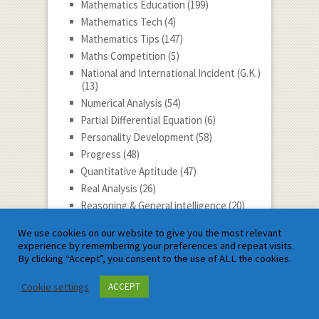
Mathematics Education
(199)
Mathematics Tech
(4)
Mathematics Tips
(147)
Maths Competition
(5)
National and International Incident (G.K.)
(13)
Numerical Analysis
(54)
Partial Differential Equation
(6)
Personality Development
(58)
Progress
(48)
Quantitative Aptitude
(47)
Real Analysis
(26)
Reasoning & General intelligence
(20)
Slide show
(8)
We use cookies on our website to give you the most relevant
Social Issues
(6)
experience by remembering your preferences and repeat visits.
Special Function
(1)
By clicking “Accept”, you consent to the use of ALL the cookies.
Spiritual
(19)
Cookie settings
ACCEPT
Statistics
(110)
Students & Youth Guidence
(1)