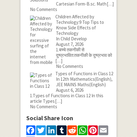
Cartesian Form-B.sc. Math
[…]
No Comments
Children Affected by
Technology:9 Top Tips to
Know Side Effects of
Technology
In Child Develop
August 7, 2026
1.बच्चे तकनीकी से
दुष्प्रभावित:तकनीकी के दुष्प्रभाव को
[…]
No Comments
Types of Functions in Class 12
In 12th Mathematics(English),
JEE MAINS Maths(English)
August 6, 2026
1.Types of Functions in Class 12 In this
article Types
[…]
No Comments
Social Share Icon
Facebook
Twitter
LinkedIn
Tumblr
Reddit
WhatsApp
Pinterest
Email