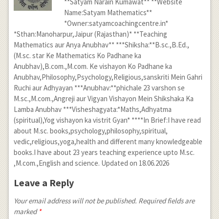
**Satyam Narain Kumawat** **Website
Name:Satyam Mathematics**
*Owner:satyamcoachingcentre.in*
*Sthan:Manoharpur,Jaipur (Rajasthan)* **Teaching
Mathematics aur Anya Anubhav** ***Shiksha:**B.sc.,B.Ed.,
(M.sc. star Ke Mathematics Ko Padhane ka
Anubhav),B.com.,M.com. Ke vishayon Ko Padhane ka
Anubhav,Philosophy,Psychology,Religious,sanskriti Mein Gahri
Ruchi aur Adhyayan ***Anubhav:**phichale 23 varshon se
M.sc.,M.com.,Angreji aur Vigyan Vishayon Mein Shikshaka Ka
Lamba Anubhav ***Visheshagyata:*Maths,Adhyatma
(spiritual),Yog vishayon ka vistrit Gyan* ****In Brief:I have read
about M.sc. books,psychology,philosophy,spiritual,
vedic,religious,yoga,health and different many knowledgeable
books.I have about 23 years teaching experience upto M.sc.
,M.com.,English and science. Updated on 18.06.2026
Leave a Reply
Your email address will not be published. Required fields are
marked
*