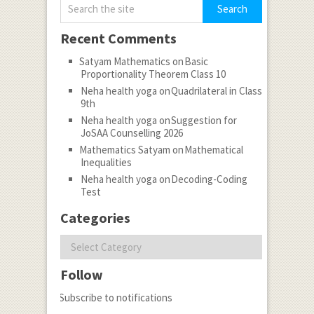
Recent Comments
Satyam Mathematics
on
Basic
Proportionality Theorem Class 10
Neha health yoga
on
Quadrilateral in Class
9th
Neha health yoga
on
Suggestion for
JoSAA Counselling 2026
Mathematics Satyam
on
Mathematical
Inequalities
Neha health yoga
on
Decoding-Coding
Test
Categories
Categories
Follow
Subscribe to notifications