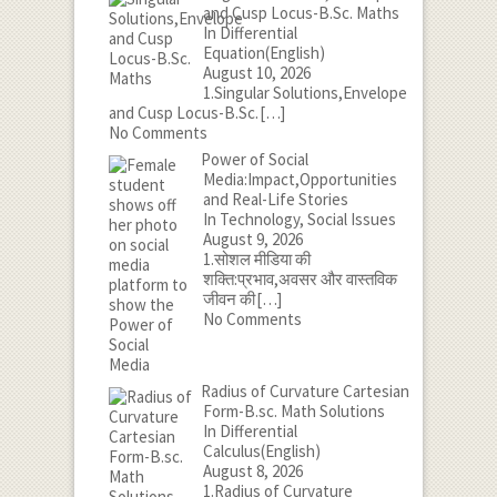
and Cusp Locus-B.Sc. Maths
In Differential
Equation(English)
August 10, 2026
1.Singular Solutions,Envelope
and Cusp Locus-B.Sc.
[…]
No Comments
Power of Social
Media:Impact,Opportunities
and Real-Life Stories
In Technology, Social Issues
August 9, 2026
1.सोशल मीडिया की
शक्ति:प्रभाव,अवसर और वास्तविक
जीवन की
[…]
No Comments
Radius of Curvature Cartesian
Form-B.sc. Math Solutions
In Differential
Calculus(English)
August 8, 2026
1.Radius of Curvature