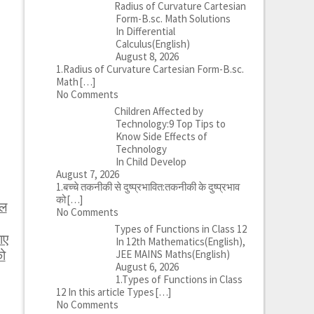
Radius of Curvature Cartesian
Form-B.sc. Math Solutions
In Differential
Calculus(English)
August 8, 2026
1.Radius of Curvature Cartesian Form-B.sc.
Math
[…]
No Comments
Children Affected by
Technology:9 Top Tips to
Know Side Effects of
Technology
In Child Develop
August 7, 2026
1.बच्चे तकनीकी से दुष्प्रभावित:तकनीकी के दुष्प्रभाव
को
[…]
ेल
No Comments
Types of Functions in Class 12
ाए
In 12th Mathematics(English),
को
JEE MAINS Maths(English)
August 6, 2026
1.Types of Functions in Class
12 In this article Types
[…]
No Comments