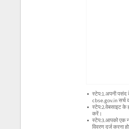
स्टेप:1.अपनी पसंद 
cbse.gov.in सर्च क
स्टेप:2.वेबसाइट के
करें।
स्टेप:3.आपको एक नई
विवरण दर्ज करना ह