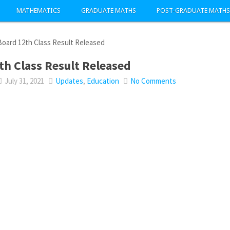
MATHEMATICS
GRADUATE MATHS
POST-GRADUATE MATHS
oard 12th Class Result Released
h Class Result Released
July 31, 2021
Updates
,
Education
No Comments