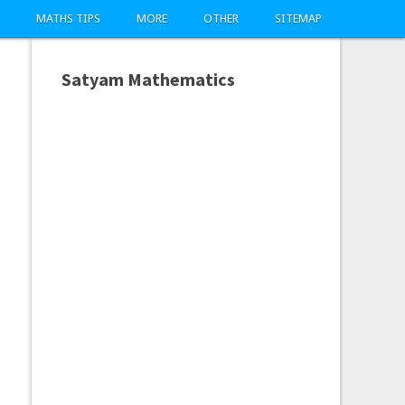
MATHS TIPS
MORE
OTHER
SITEMAP
Satyam Mathematics