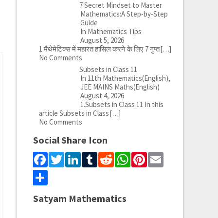
7 Secret Mindset to Master
Mathematics:A Step-by-Step
Guide
In Mathematics Tips
August 5, 2026
1.मैथेमेटिक्स में महारत हासिल करने के लिए 7 गुप्त
[…]
No Comments
Subsets in Class 11
In 11th Mathematics(English),
JEE MAINS Maths(English)
August 4, 2026
1.Subsets in Class 11 In this
article Subsets in Class
[…]
No Comments
Social Share Icon
Facebook
Twitter
LinkedIn
Tumblr
Reddit
WhatsApp
Pinterest
Email
Share
Satyam Mathematics