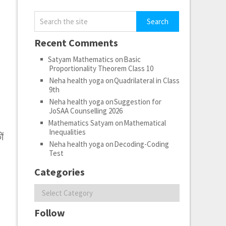
Recent Comments
Satyam Mathematics
on
Basic
Proportionality Theorem Class 10
Neha health yoga
on
Quadrilateral in Class
9th
Neha health yoga
on
Suggestion for
JoSAA Counselling 2026
Mathematics Satyam
on
Mathematical
Inequalities
ं
Neha health yoga
on
Decoding-Coding
Test
Categories
Categories
Follow