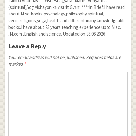
Lamba Anubhav ***Visheshagyata:*Maths,Adhyatma
(spiritual),Yog vishayon ka vistrit Gyan* ****In Brief:I have read
about M.sc. books,psychology,philosophy,spiritual,
vedic,religious,yoga,health and different many knowledgeable
books.I have about 23 years teaching experience upto M.sc.
,M.com.,English and science. Updated on 18.06.2026
Leave a Reply
Your email address will not be published. Required fields are
marked
*