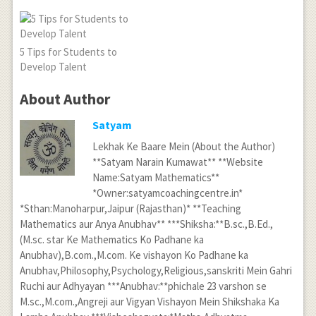
5 Tips for Students to
Develop Talent
About Author
Satyam
Lekhak Ke Baare Mein (About the Author)
**Satyam Narain Kumawat** **Website
Name:Satyam Mathematics**
*Owner:satyamcoachingcentre.in*
*Sthan:Manoharpur,Jaipur (Rajasthan)* **Teaching
Mathematics aur Anya Anubhav** ***Shiksha:**B.sc.,B.Ed.,
(M.sc. star Ke Mathematics Ko Padhane ka
Anubhav),B.com.,M.com. Ke vishayon Ko Padhane ka
Anubhav,Philosophy,Psychology,Religious,sanskriti Mein Gahri
Ruchi aur Adhyayan ***Anubhav:**phichale 23 varshon se
M.sc.,M.com.,Angreji aur Vigyan Vishayon Mein Shikshaka Ka