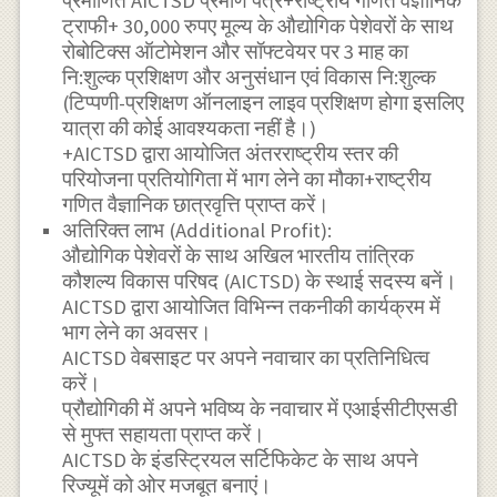
प्रमाणित AICTSD प्रमाण पत्र+राष्ट्रीय गणित वैज्ञानिक
ट्राफी+ 30,000 रुपए मूल्य के औद्योगिक पेशेवरों के साथ
रोबोटिक्स ऑटोमेशन और सॉफ्टवेयर पर 3 माह का
नि:शुल्क प्रशिक्षण और अनुसंधान एवं विकास नि:शुल्क
(टिप्पणी-प्रशिक्षण ऑनलाइन लाइव प्रशिक्षण होगा इसलिए
यात्रा की कोई आवश्यकता नहीं है।)
+AICTSD द्वारा आयोजित अंतरराष्ट्रीय स्तर की
परियोजना प्रतियोगिता में भाग लेने का मौका+राष्ट्रीय
गणित वैज्ञानिक छात्रवृत्ति प्राप्त करें।
अतिरिक्त लाभ (Additional Profit):
औद्योगिक पेशेवरों के साथ अखिल भारतीय तांत्रिक
कौशल्य विकास परिषद (AICTSD) के स्थाई सदस्य बनें।
AICTSD द्वारा आयोजित विभिन्न तकनीकी कार्यक्रम में
भाग लेने का अवसर।
AICTSD वेबसाइट पर अपने नवाचार का प्रतिनिधित्व
करें।
प्रौद्योगिकी में अपने भविष्य के नवाचार में एआईसीटीएसडी
से मुफ्त सहायता प्राप्त करें।
AICTSD के इंडस्ट्रियल सर्टिफिकेट के साथ अपने
रिज्यूमें को ओर मजबूत बनाएं।