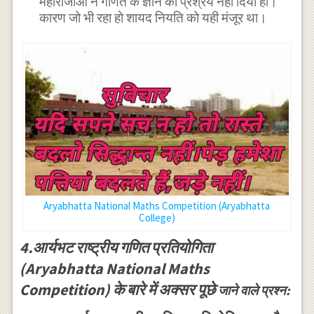
महाराजाओं ने गणित के ज्ञान को प्रश्रय नहीं दिया हो।
कारण जो भी रहा हो शायद नियति को यही मंजूर था।
Aryabhatta National Maths Competition (Aryabhatta
College)
4.आर्यभट राष्ट्रीय गणित प्रतियोगिता
(Aryabhatta National Maths
Competition) के बारे में अक्सर पूछे
जाने वाले प्रश्न: