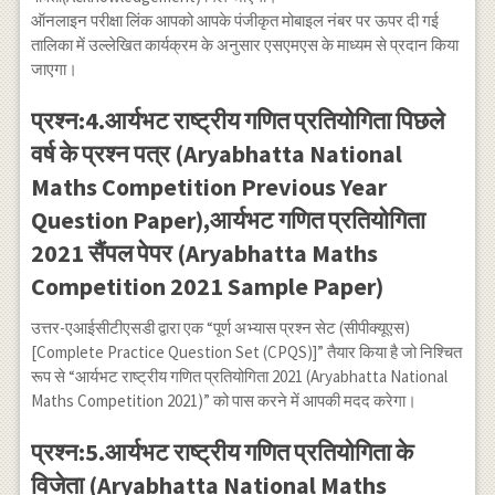
ऑनलाइन परीक्षा लिंक आपको आपके पंजीकृत मोबाइल नंबर पर ऊपर दी गई
तालिका में उल्लेखित कार्यक्रम के अनुसार एसएमएस के माध्यम से प्रदान किया
जाएगा।
प्रश्न:4.आर्यभट राष्ट्रीय गणित प्रतियोगिता पिछले
वर्ष के प्रश्न पत्र (Aryabhatta National
Maths Competition Previous Year
Question Paper),आर्यभट गणित प्रतियोगिता
2021 सैंपल पेपर (Aryabhatta Maths
Competition 2021 Sample Paper)
उत्तर-एआईसीटीएसडी द्वारा एक “पूर्ण अभ्यास प्रश्न सेट (सीपीक्यूएस)
[Complete Practice Question Set (CPQS)]” तैयार किया है जो निश्चित
रूप से “आर्यभट राष्ट्रीय गणित प्रतियोगिता 2021 (Aryabhatta National
Maths Competition 2021)” को पास करने में आपकी मदद करेगा।
प्रश्न:5.आर्यभट राष्ट्रीय गणित प्रतियोगिता के
विजेता (Aryabhatta National Maths