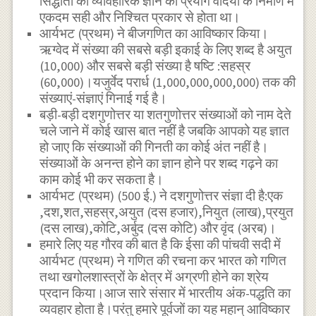
सिद्धांतों का व्यावहारिक ज्ञान का प्रयोग वेदियों के निर्माण में
एकदम सही और निश्चित प्रकार से होता था।
आर्यभट (प्रथम) ने बीजगणित का आविष्कार किया।
ऋग्वेद में संख्या की सबसे बड़ी इकाई के लिए शब्द है अयुत
(10,000) और सबसे बड़ी संख्या है षष्टि :सहस्र
(60,000)।यजुर्वेद परार्ध (1,000,000,000,000) तक की
संख्याएं-संज्ञाएं गिनाई गई है।
बड़ी-बड़ी दशगुणोत्तर या शतगुणोत्तर संख्याओं को नाम देते
चले जाने में कोई खास बात नहीं है जबकि आपको यह ज्ञात
हो जाए कि संख्याओं की गिनती का कोई अंत नहीं है।
संख्याओं के अनन्त होने का ज्ञान होने पर शब्द गढ़ने का
काम कोई भी कर सकता है।
आर्यभट (प्रथम) (500 ई.) ने दशगुणोत्तर संज्ञा दी है:एक
,दश,शत,सहस्र,अयुत (दस हजार),नियुत (लाख),प्रयुत
(दस लाख),कोटि,अर्बुद (दस कोटि) और वृंद (अरब)।
हमारे लिए यह गौरव की बात है कि ईसा की पांचवी सदी में
आर्यभट (प्रथम) ने गणित की रचना कर भारत को गणित
तथा खगोलशास्त्रों के क्षेत्र में अग्रणी होने का श्रेय
प्रदान किया।आज सारे संसार में भारतीय अंक-पद्धति का
व्यवहार होता है।परंतु हमारे पूर्वजों का यह महान् आविष्कार