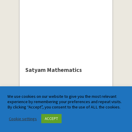
Satyam Mathematics
We use cookies on our website to give you the most relevant
experience by remembering your preferences and repeat visits.
By clicking “Accept”, you consent to the use of ALL the cookies.
Cookie settings
ACCEPT