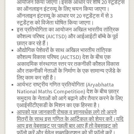
आयोजन किया जाएगा।इसके आधार पर शीर्ष 20 स्टूडेंट्स
का ऑनलाइन इंटरव्यू के लिए चयन किया जाएगा।
ऑनलाइन इंटरव्यू के आधार पर 20 स्टूडेंट्स में से 3
स्टूडेंट्स को विजेता घोषित किया जाएगा।
इस प्रतियोगिता का आयोजन अखिल भारतीय तांत्रिक
कौशल्य परिषद (AICTSD) और आईआईटी बॉम्बे के पूर्व
छात्र कर रहे हैं।
औद्योगिक पेशेवरों के साथ अखिल भारतीय तांत्रिक
कौशल्य विकास परिषद (AICTSD) देश के बीच एक
अकादमिक संस्थागत स्तर पर तकनीकी कौशल विकास
और तकनीकी नेताओं के निर्माण के एक सामान्य एजेंडे के
लिए काम कर रही है।
आर्यभट राष्ट्रीय गणित प्रतियोगिता (Aryabhatta
National Maths Competition) देश के बीच छात्र
समुदाय के नेताओं को आगे बढ़ाने और तैयार करने के लिए
एआईसीटीएसडी के मिशन का एक हिस्सा है।
आपको यह जानकारी रोचक व ज्ञानवर्धक लगे तो अपने
मित्रों के साथ इस गणित के आर्टिकल को शेयर करें।यदि
आप इस वेबसाइट पर पहली बार आए हैं तो वेबसाइट को
फॉलो करें और ईमेल सब्सक्रिप्शन को भी फॉलो करें।