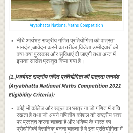
Aryabhatta National Maths Competition
नीचे आर्यभट राष्ट्रीय गणित प्रतियोगिता की पात्रता
मानदंड,आवेदन करने का तरीका,विजेता उम्मीदवारों को
क्या-क्या पुरस्कार और सुविधाएं दी जाएगी तथा अन्त में
इसका सारांश प्रस्तुत किया गया है।
(1.)आर्यभट राष्ट्रीय गणित प्रतियोगिता की पात्रता मानदंड
(Aryabhatta National Maths Competition 2021
Eligibility Criteria):
कोई भी कॉलेज और स्कूल का छात्र या जो गणित में रुचि
रखता है तथा जो अपने गणितीय कौशल को राष्ट्रीय स्तर
पर प्रस्तुत करना चाहता है और भविष्य के भारत का
प्रौद्योगिकी वैज्ञानिक बनना चाहता है वे इस प्रतियोगिता में