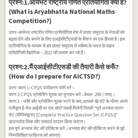
प्रश्न:1.आर्यभट राष्ट्रीय गणित प्रतियोगिता क्या है?
(What is Aryabhatta National Maths
Competition?)
उत्तर-आर्यभट राष्ट्रीय गणित प्रतियोगिता देश में छात्र समुदाय के नेताओं को
बढ़ावा देने और बनाने के लिए एआईसीटीएसडी के मिशन का एक हिस्सा है।इस
प्रतियोगिता के माध्यम से हम छात्र समुदाय से भविष्य के भारत के महान
प्रौद्योगिकी वैज्ञानिक – 2021 की तलाश कर रहे हैं।
प्रश्न:2.मैं एआईसीटीएसडी की तैयारी कैसे करूँ?
(How do I prepare for AICTSD?)
उत्तर-चरण 1–CPQS पंजीकरण फॉर्म भरें।
चरण 2-CPQS प्रोसेसिंग शुल्क का भुगतान करें।केवल 290 /-रुपए।
चरण 3 – फॉर्म और प्रोसेसिंग शुल्क भरने के बाद,आपको 48 घंटे के भीतर अपने
पंजीकृत ई-मेल आईडी पर एक ऑटो पावती मिलेगी जिसमें “पूर्ण अभ्यास प्रश्न
सेट (सीपीक्यूएस) [Complete Practice Question Set (CPQS)]”
डाउनलोड लिंक और पासवर्ड प्रदान किया जाएगा।
इस पूर्ण अभ्यास सेट की प्रैक्टिस करें।अभ्यास सेट की प्रैक्टिस करने से पूर्व
निम्नलिखित प्रक्रिया को अपनाएं-