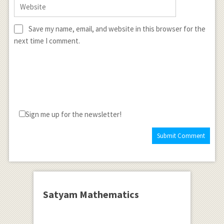
Save my name, email, and website in this browser for the
next time I comment.
Sign me up for the newsletter!
Satyam Mathematics