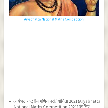
Aryabhatta National Maths Competition
आर्यभट राष्ट्रीय गणित प्रतियोगिता 2021(Aryabhatta
National Maths Competition 2021) के लिए