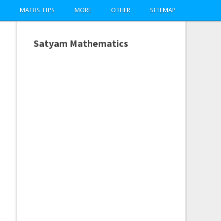
MATHS TIPS
MORE
OTHER
SITEMAP
Satyam Mathematics