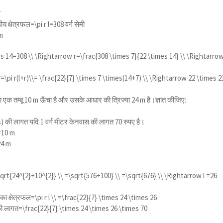
ल
्ठीय क्षेत्रफल=
\pi r l
=308 वर्ग सेमी
cm
es 14=308 \\ \Rightarrow r=\frac{308 \times 7}{22 \times 14} \\ \Rightarro
ल=
\pi r(l+r)\\= \frac{22}{7} \times 7 \times(14+7) \\ \Rightarrow 22 \times 2
ा एक तम्बू 10 m ऊँचा है और उसके आधार की त्रिज्या 24 m है।ज्ञात कीजिए:
vas) की लागत यदि 1 वर्ग मीटर केनवास की लागत 70 रुपए है।
)=10 m
=24 m
sqrt{24^{2}+10^{2}} \\ =\sqrt{576+100} \\ =\sqrt{676} \\ \Rightarrow l =26
्ठ का क्षेत्रफल=
\pi r l \\ =\frac{22}{7} \times 24 \times 26
 की लागत=
\frac{22}{7} \times 24 \times 26 \times 70