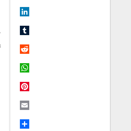
Twitter
LinkedIn
w
Tumblr
1
Reddit
WhatsApp
Pinterest
Email