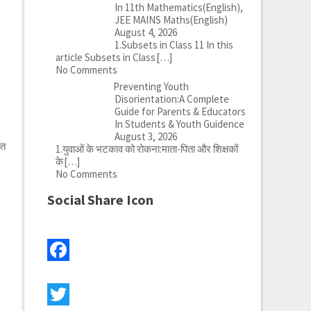
In 11th Mathematics(English),
JEE MAINS Maths(English)
August 4, 2026
1.Subsets in Class 11 In this
article Subsets in Class
[…]
No Comments
Preventing Youth
Disorientation:A Complete
Guide for Parents & Educators
In Students & Youth Guidence
August 3, 2026
ात
1.युवाओं के भटकाव को रोकना:माता-पिता और शिक्षकों
के
[…]
No Comments
Social Share Icon
Facebook