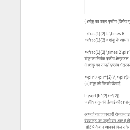
(i)शंकु का वक्र पृष्ठीय (तिर्
=
\frac{1}{2} L \times R
=
\frac{1}{2}
× शंकु के आधार
=
\frac{1}{2} \times 2 \pi r \
शंकु का तिर्यक पृष्ठीय क्षेत्रफल
(ii)शंकु का सम्पूर्ण पृष्ठीय क्ष
=
\pi r l+\pi r^{2} \\ =\pi r(l
(iii)शंकु की तिरछी ऊँचाई
l=
\sqrt{h^{2}+r^{2}}
जहाँ h शंकु की ऊँचाई और r शंकु
आपको यह जानकारी रोचक व ज्ञा
वेबसाइट पर पहली बार आए हैं 
नोटिफिकेशन आपको मिल सके । 