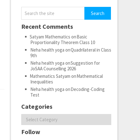
Recent Comments
Satyam Mathematics
on
Basic
Proportionality Theorem Class 10
Neha health yoga
on
Quadrilateral in Class
9th
Neha health yoga
on
Suggestion for
JoSAA Counselling 2026
Mathematics Satyam
on
Mathematical
Inequalities
Neha health yoga
on
Decoding-Coding
Test
Categories
Categories
Follow