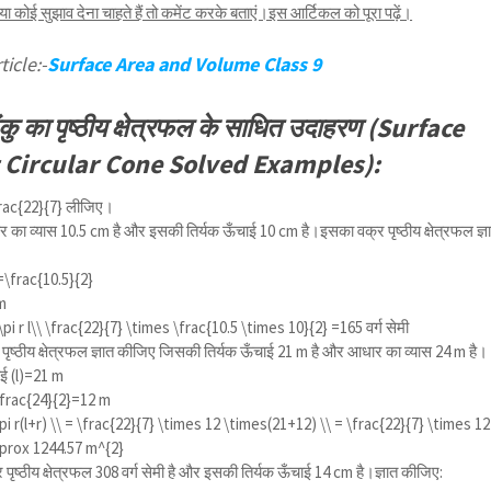
कोई सुझाव देना चाहते हैं तो कमेंट करके बताएं।इस आर्टिकल को पूरा पढ़ें।
icle:-
Surface Area and Volume Class 9
ंकु का पृष्ठीय क्षेत्रफल के साधित उदाहरण (Surface
t Circular Cone Solved Examples):
rac{22}{7}
लीजिए।
 का व्यास 10.5 cm है और इसकी तिर्यक ऊँचाई 10 cm है।इसका वक्र पृष्ठीय क्षेत्रफल ज्ञ
=
\frac{10.5}{2}
cm
\pi r l\\ \frac{22}{7} \times \frac{10.5 \times 10}{2}
=165 वर्ग सेमी
पृष्ठीय क्षेत्रफल ज्ञात कीजिए जिसकी तिर्यक ऊँचाई 21 m है और आधार का व्यास 24 m है।
ाई (l)=21 m
\frac{24}{2}
=12 m
pi r(l+r) \\ = \frac{22}{7} \times 12 \times(21+12) \\ = \frac{22}{7} \times 12
pprox 1244.57 m^{2}
 पृष्ठीय क्षेत्रफल 308 वर्ग सेमी है और इसकी तिर्यक ऊँचाई 14 cm है।ज्ञात कीजिए: