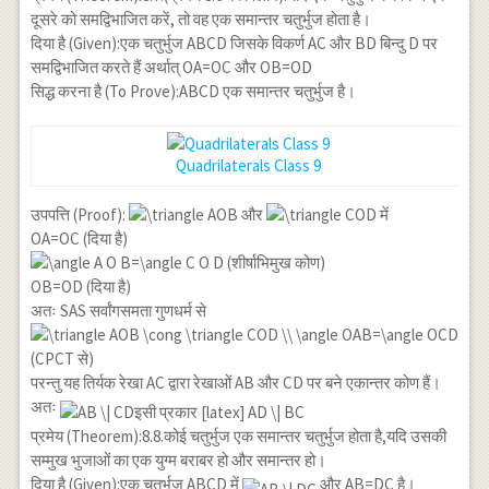
दूसरे को समद्विभाजित करें, तो वह एक समान्तर चतुर्भुज होता है।
दिया है (Given):एक चतुर्भुज ABCD जिसके विकर्ण AC और BD बिन्दु D पर
समद्विभाजित करते हैं अर्थात् OA=OC और OB=OD
सिद्ध करना है (To Prove):ABCD एक समान्तर चतुर्भुज है।
Quadrilaterals Class 9
उपपत्ति (Proof):
और
में
OA=OC (दिया है)
(शीर्षाभिमुख कोण)
OB=OD (दिया है)
अतः SAS सर्वांगसमता गुणधर्म से
(CPCT से)
परन्तु यह तिर्यक रेखा AC द्वारा रेखाओं AB और CD पर बने एकान्तर कोण हैं।
अतः
प्रमेय (Theorem):8.8.कोई चतुर्भुज एक समान्तर चतुर्भुज होता है,यदि उसकी
सम्मुख भुजाओं का एक युग्म बराबर हो और समान्तर हो।
दिया है (Given):एक चतुर्भुज ABCD में
और AB=DC है।