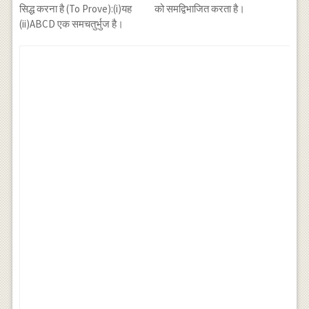
सिद्ध करना है (To Prove):(i)यह
को समद्विभाजित करता है।
(ii)ABCD एक समचतुर्भुज है।