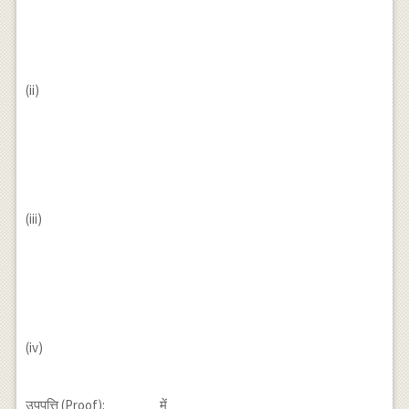
(ii)
(iii)
(iv)
उपपत्ति (Proof):
में