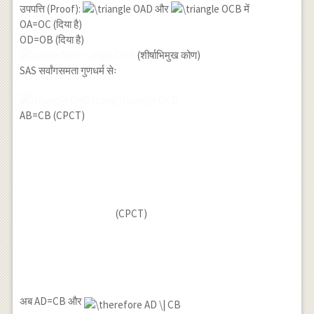
उपपत्ति (Proof):
और
में
OA=OC (दिया है)
OD=OB (दिया है)
(शीर्षाभिमुख कोण)
SAS सर्वांगसमता गुणधर्म सेः
AB=CB (CPCT)
(CPCT)
अब AD=CB और