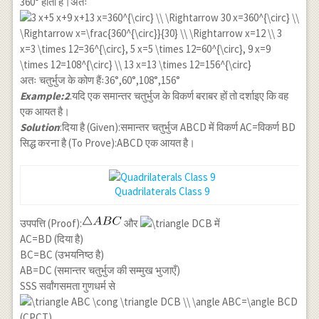
360° होता है।अतः
अतः चतुर्भुज के कोण हैंः36°,60°,108°,156°
Example:2
.यदि एक समान्तर चतुर्भुज के विकर्ण बराबर हों तो दर्शाइए कि वह
एक आयत है।
Solution
:दिया है (Given):समान्तर चतुर्भुज ABCD में विकर्ण AC=विकर्ण BD
सिद्ध करना है (To Prove):ABCD एक आयत है।
Quadrilaterals Class 9
उपपत्ति (Proof):
और
में
AC=BD (दिया है)
BC=BC (उभयनिष्ठ है)
AB=DC (समान्तर चतुर्भुज की सम्मुख भुजाएँ)
SSS सर्वांगसमता गुणधर्म से
(CPCT)