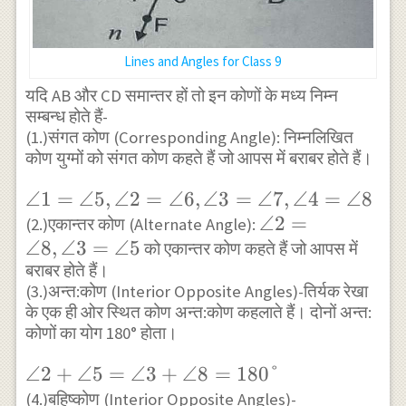
4
\angle
8
Lines and Angles for Class 9
यदि AB और CD समान्तर हों तो इन कोणों के मध्य निम्न
सम्बन्ध होते हैं-
(1.)संगत कोण (Corresponding Angle): निम्नलिखित
कोण युग्मों को संगत कोण कहते हैं जो आपस में बराबर होते हैं।
\angle 1
∠1
=
∠5
,
∠2
=
∠6
,
∠3
=
∠7
,
∠4
=
∠8
=\angle
\angle 2
∠2
=
(2.)एकान्तर कोण (Alternate Angle):
5,\angle
∠8
,
∠3
=
∠5
=\angle
को एकान्तर कोण कहते हैं जो आपस में
बराबर होते हैं।
2
8,\angle
(3.)अन्त:कोण (Interior Opposite Angles)-तिर्यक रेखा
=\angle
3
के एक ही ओर स्थित कोण अन्त:कोण कहलाते हैं। दोनों अन्त:
6,\angle
=\angle
कोणों का योग 180° होता।
3
5
=\angle
\angle 2
∠2
+
∠5
=
∠3
+
∠8
=
180°
7,\angle
+\angle
\angle
(4.)बहिष्कोण (Interior Opposite Angles)-