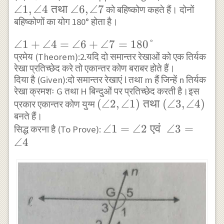
4
5=\angle
∠1
,
∠4
तथा
∠6
,
∠7
1 ,
को बहिष्कोण कहते हैं। दोनों
=\angle
बहिष्कोणों का योग 180° होता है।
3
\angle
8
+\angle
4
\angle
∠1
+
∠4
=
∠6
+
∠7
=
180°
8=180°
\text
प्रमेय (Theorem):2.यदि दो समान्तर रेखाओं को एक तिर्यक
1 +
{ तथा
रेखा प्रतिच्छेद करे तो एकान्तर कोण बराबर होते हैं।
\angle
}
दिया है (Given):दो समान्तर रेखाएं l तथा m हैं जिन्हें n तिर्यक
4=
\angle
रेखा क्रमशः G तथा H बिन्दुओं पर प्रतिच्छेद करती है।इस
\angle
(\angle
(
∠2
,
∠1
)
तथा
(
6 ,
∠3
,
∠4
)
प्रकार एकान्तर कोण युग्म
6 +
बनते हैं।
2,\angle
\angle
\angle
\angle
∠1
=
∠2
एवं
∠3
=
सिद्ध करना है (To Prove):
1) \text
7
7=180°
∠4
1=\angle
{ तथा }
2 \text {
(\angle
एवं }
3,\angle
\angle
4)
3=\angle
4