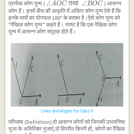
\angle
∠
तथा
∠
प्रत्येक कोण युग्म (
) आसन्न
A
OC
BOC
कोण हैं। इनमें बीच की आकृति में अंकित कोण युग्म ऐसे हैं कि
AOC
इनके मापों का योगफल 180° के बराबर है।ऐसे कोण युग्म को
\text
“रैखिक कोण युग्म” कहते हैं। स्पष्ट है कि एक रैखिक कोण
{ तथा
युग्म में आसन्न कोण संपूरक होते हैं।
}
\angle
BOC
Lines and Angles for Class 9
परिभाषा (Definition);दो आसन्न कोणों को जिनकी उभयनिष्ठ
भुजा के अतिरिक्त भुजाएं,दो विपरीत किरणें हों, कोणों का रैखिक