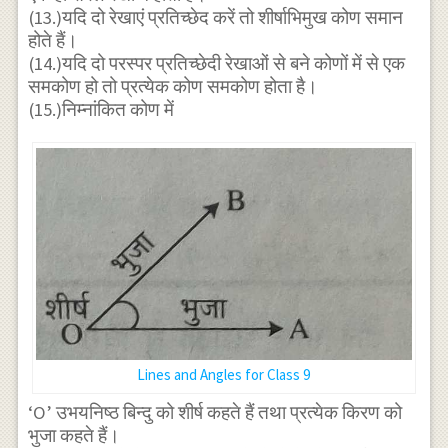
\angle 4
(13.)यदि दो रेखाएं प्रतिच्छेद करें तो शीर्षाभिमुख कोण समान
+\angle
होते हैं।
5 +
(14.)यदि दो परस्पर प्रतिच्छेदी रेखाओं से बने कोणों में से एक
समकोण हो तो प्रत्येक कोण समकोण होता है।
\angle
(15.)निम्नांकित कोण में
6=360°
Lines and Angles for Class 9
‘O’ उभयनिष्ठ बिन्दु को शीर्ष कहते हैं तथा प्रत्येक किरण को
भुजा कहते हैं।