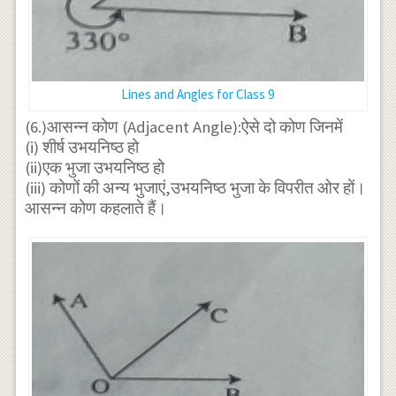
Lines and Angles for Class 9
(6.)आसन्न कोण (Adjacent Angle):ऐसे दो कोण जिनमें
(i) शीर्ष उभयनिष्ठ हो
(ii)एक भुजा उभयनिष्ठ हो
(iii) कोणों की अन्य भुजाएं,उभयनिष्ठ भुजा के विपरीत ओर हों।
आसन्न कोण कहलाते हैं।