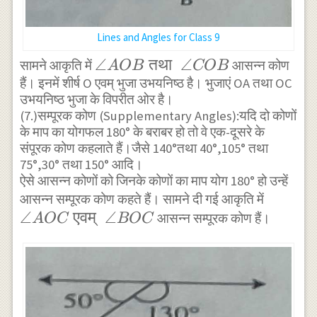
Lines and Angles for Class 9
\angle
∠
तथा
∠
सामने आकृति में
आसन्न कोण
A
OB
COB
हैं। इनमें शीर्ष O एवम् भुजा उभयनिष्ठ है। भुजाएं OA तथा OC
AOB
उभयनिष्ठ भुजा के विपरीत ओर है।
\text
(7.)सम्पूरक कोण (Supplementary Angles):यदि दो कोणों
{ तथा
के माप का योगफल 180° के बराबर हो तो वे एक-दूसरे के
}
संपूरक कोण कहलाते हैं।जैसे 140°तथा 40°,105° तथा
\angle
75°,30° तथा 150° आदि।
COB
ऐसे आसन्न कोणों को जिनके कोणों का माप योग 180° हो उन्हें
\angle
आसन्न सम्पूरक कोण कहते हैं। सामने दी गई आकृति में
∠
एवम्
∠
AOC
आसन्न सम्पूरक कोण हैं।
A
OC
BOC
\text
{ एवम्
}
\angle
BOC