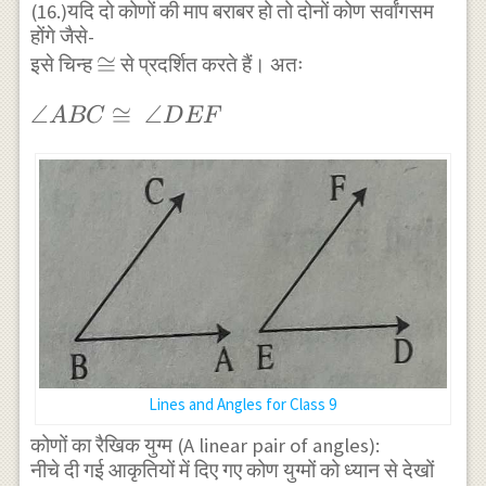
(16.)यदि दो कोणों की माप बराबर हो तो दोनों कोण सर्वांगसम
होंगे जैसे-
\cong
≅
इसे चिन्ह
से प्रदर्शित करते हैं। अतः
\angle
∠
≅
∠
A
BC
D
EF
ABC
\cong
\angle
DEF
Lines and Angles for Class 9
कोणों का रैखिक युग्म (A linear pair of angles):
नीचे दी गई आकृतियों में दिए गए कोण युग्मों को ध्यान से देखों