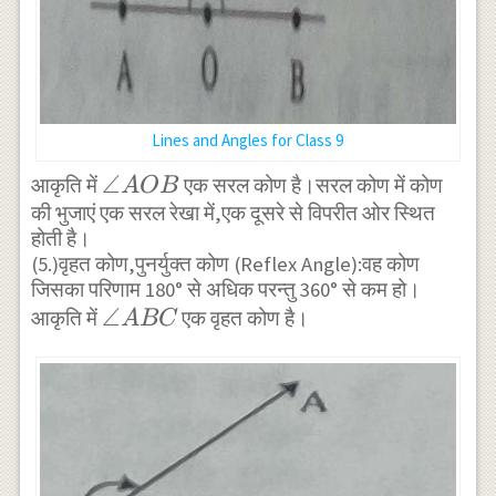
Lines and Angles for Class 9
\angle
∠
आकृति में
एक सरल कोण है।सरल कोण में कोण
A
OB
की भुजाएं एक सरल रेखा में,एक दूसरे से विपरीत ओर स्थित
AOB
होती है।
(5.)वृहत कोण,पुनर्युक्त कोण (Reflex Angle):वह कोण
जिसका परिणाम 180° से अधिक परन्तु 360° से कम हो।
\angle
∠
आकृति में
एक वृहत कोण है।
A
BC
ABC