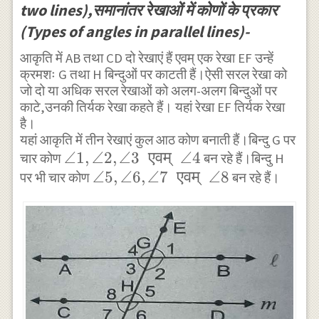
two lines),समानांतर रेखाओं में कोणों के प्रकार
(Types of angles in parallel lines)-
आकृति में AB तथा CD दो रेखाएं हैं एवम् एक रेखा EF उन्हें
क्रमशः G तथा H बिन्दुओं पर काटती हैं।ऐसी सरल रेखा को
जो दो या अधिक सरल रेखाओं को अलग-अलग बिन्दुओं पर
काटे,उनकी तिर्यक रेखा कहते हैं। यहां रेखा EF तिर्यक रेखा
है।
यहां आकृति में तीन रेखाएं कुल आठ कोण बनाती हैं।बिन्दु G पर
\angle
∠1
,
∠2
,
∠3
एवम्
∠4
चार कोण
बन रहे हैं।बिन्दु H
1 ,
\angle
∠5
,
∠6
,
∠7
एवम्
∠8
पर भी चार कोण
बन रहे हैं।
\angle
5 ,
2
\angle
,\angle
6
3
,\angle
\text {
7
एवम् }
\text {
\angle
एवम् }