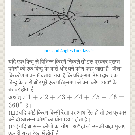
Lines and Angles for Class 9
यदि एक बिन्दु से विभिन्न किरणें निकले तो इस प्रकार प्राप्त
कोणों को एक बिन्दु के चारों ओर बने कोण कहा जाता है।जैसा
कि कोण मापन में बताया गया है कि परिक्रामी रेखा द्वारा एक
बिन्दु के चारों ओर पूरे एक परिक्रमण से बना कोण 360° के
बराबर होता है।
\angle 1
∠1
+
∠2
+
∠3
+
∠4
+
∠5
+
∠6
=
अर्थात्
360°
+
है।
(11.)यदि कोई किरण किसी रेखा पर आधारित हो तो इस प्रकार
\angle 2
बने दो आसन्न कोणों का योग 180° होता है।
+\angle
(12.)यदि आसन्न कोणों का योग 180° हो तो उनकी बाह्य भुजाएं
3 +
एक ही सरल रेखा में होती हैं।