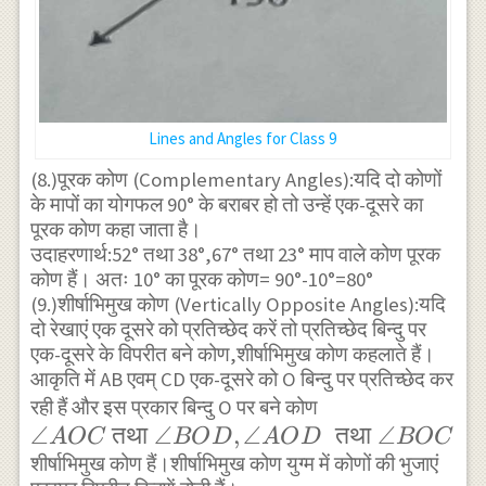
Lines and Angles for Class 9
(8.)पूरक कोण (Complementary Angles):यदि दो कोणों
के मापों का योगफल 90° के बराबर हो तो उन्हें एक-दूसरे का
पूरक कोण कहा जाता है।
उदाहरणार्थ:52° तथा 38°,67° तथा 23° माप वाले कोण पूरक
कोण हैं। अतः 10° का पूरक कोण= 90°-10°=80°
(9.)शीर्षाभिमुख कोण (Vertically Opposite Angles):यदि
दो रेखाएं एक दूसरे को प्रतिच्छेद करें तो प्रतिच्छेद बिन्दु पर
एक-दूसरे के विपरीत बने कोण,शीर्षाभिमुख कोण कहलाते हैं।
आकृति में AB एवम् CD एक-दूसरे को O बिन्दु पर प्रतिच्छेद कर
\angle
रही हैं और इस प्रकार बिन्दु O पर बने कोण
∠
तथा
∠
,
∠
AOC
तथा
∠
A
OC
BO
D
A
O
D
BOC
शीर्षाभिमुख कोण हैं।शीर्षाभिमुख कोण युग्म में कोणों की भुजाएं
\text