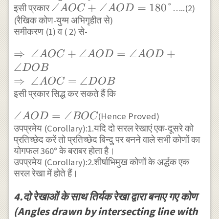
\angle
∠
+
∠
=
180°
इसी प्रकार
…..(2)
AOD +
A
OC
A
O
D
(रैखिक कोण-युग्म अभिगृहीत से)
AOC +
\angle
समीकरण (1) व ( 2) से-
\angle
DOB=180°
AOD=180°
\Rightarrow
⇒
∠
+
∠
=
∠
+
A
OC
A
O
D
A
O
D
\angle AOC
∠
D
OB
+ \angle
⇒
∠
=
∠
A
OC
D
OB
AOD=\angle
इसी प्रकार सिद्ध कर सकते हैं कि
AOD +
\angle
∠
=
∠
(Hence Proved)
A
O
D
BOC
\angle DOB
AOD=\angle
उपप्रमेय (Corollary):1.यदि दो सरल रेखाएं एक-दूसरे को
\\
प्रतिच्छेद करें तो प्रतिच्छेद बिन्दु पर बनने वाले सभी कोणों का
BOC
\Rightarrow
योगफल 360° के बराबर होता है।
\angle
उपप्रमेय (Corollary):2.शीर्षाभिमुख कोणों के अर्द्धक एक
AOC=\angle
सरल रेखा में होते हैं।
DOB
4.दो रेखाओं के साथ तिर्यक रेखा द्वारा बनाए गए कोण
(Angles drawn by intersecting line with