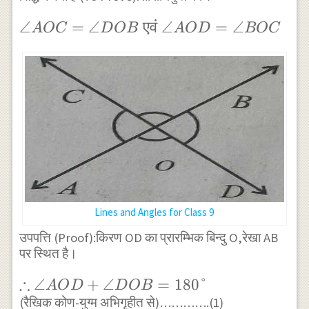
\angle
∠
=
∠
एवं
∠
=
∠
A
OC
D
OB
A
O
D
BOC
AOC
=
\angle
DOB
\text {
एवं }
\angle
AOD=
\angle
BOC
Lines and Angles for Class 9
उपपत्ति (Proof):किरण OD का प्रारम्भिक बिन्दु O,रेखा AB
पर स्थित है।
∴
\therefore
∠
+
∠
=
180°
A
O
D
D
OB
\angle
(रैखिक कोण-युग्म अभिगृहीत से)………….(1)