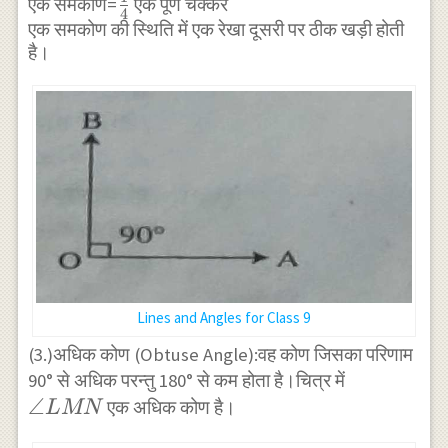
POR
\frac
एक समकोण=
एक पूर्ण चक्कर
4
एक समकोण की स्थिति में एक रेखा दूसरी पर ठीक खड़ी होती
{1}
है।
{4}
Lines and Angles for Class 9
(3.)अधिक कोण (Obtuse Angle):वह कोण जिसका परिणाम
\angle
90° से अधिक परन्तु 180° से कम होता है।चित्र में
∠
LMN
एक अधिक कोण है।
L
MN