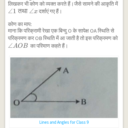
\angle
लिखकर भी कोण को व्यक्त करते हैं।जैसे सामने की आकृति में
\angle
∠1
तथा
∠
BOA
दर्शाएं गए हैं।
x
1
कोण का माप:
\text
माना कि परिक्रामी रेखा एक बिन्दु O के सापेक्ष OA स्थिति से
{ तथा
\an
परिक्रमण कर OB स्थिति में आ जाती है तो इस परिक्रमण को
}
∠
AO
का परिमाण कहते हैं।
A
OB
\angle
x
Lines and Angles for Class 9