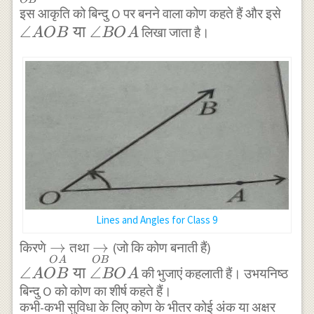
\ang
इस आकृति को बिन्दु O पर बनने वाला कोण कहते हैं और इसे
∠
या
∠
AO
लिखा जाता है।
A
OB
BO
A
\tex
{ या 
\ang
BO
Lines and Angles for Class 9
\underset{OA}
→
\underset{OB}
→
\angle
किरणे
तथा
(जो कि कोण बनाती हैं)
O
A
OB
{\rightarrow}
{\rightarrow}
AOB
∠
या
∠
की भुजाएं कहलाती हैं। उभयनिष्ठ
A
OB
BO
A
\text
बिन्दु O को कोण का शीर्ष कहते हैं।
{ या }
कभी-कभी सुविधा के लिए कोण के भीतर कोई अंक या अक्षर