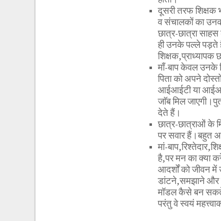
दूसरी तरफ शिक्षक भी 
व संचालकों का उनक
छात्र-छात्रा साहस क
ही उनके पल्ले पड़ते 
शिक्षक,प्राध्यापक छ
माँ-बाप केवल उनके ल
पिता को अपने दोस्तों
आईआईटी या आईआईएम 
जाॅब मिल जाएगी।पुत्
देते हैं।
छात्र-छात्राओं के म
पर सवार हैं।बहुत अच्
मां-बाप,रिश्तेदार,शि
है,पर मन का क्या कर
आदर्शों को जीवन में 
डांटने,समझाने और नस
मॉडल कैसे बन सकते 
परंतु वे स्वयं महत्त्व