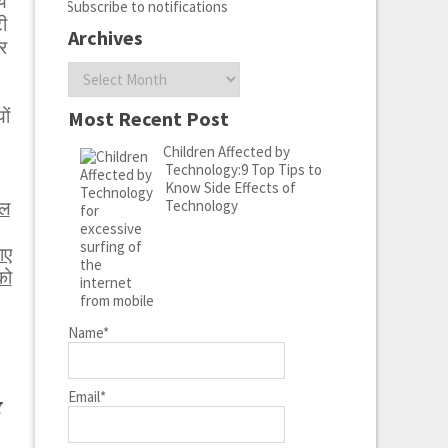
ीय
Subscribe to notifications
ी
Archives
र
Archives
ों
Most Recent Post
Children Affected by
Technology:9 Top Tips to
Know Side Effects of
Technology
ेल
ाए
को
Name*
Email*
g