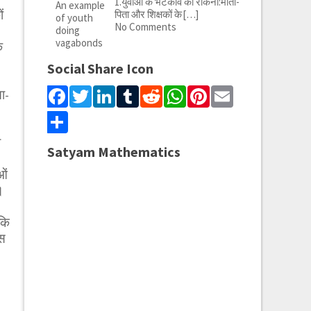
1.युवाओं के भटकाव को रोकना:माता-
ं
पिता और शिक्षकों के
[…]
No Comments
क
Social Share Icon
Facebook
Twitter
LinkedIn
Tumblr
Reddit
WhatsApp
Pinterest
Email
ा-
Share
ा
Satyam Mathematics
ओं
।
 कि
बस