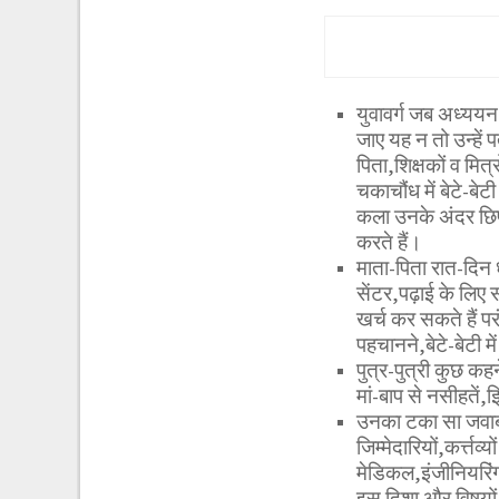
युवावर्ग जब अध्ययन
जाए यह न तो उन्हें प
पिता,शिक्षकों व मित
चकाचौंध में बेटे-बेटी
कला उनके अंदर छिप
करते हैं।
माता-पिता रात-दिन धन
सेंटर,पढ़ाई के लिए
खर्च कर सकते हैं पर
पहचानने,बेटे-बेटी 
पुत्र-पुत्री कुछ कहन
मां-बाप से नसीहतें,
उनका टका सा जवाब हो
जिम्मेदारियों,कर्त्त
मेडिकल,इंजीनियरिंग
इस दिशा और विषयों क