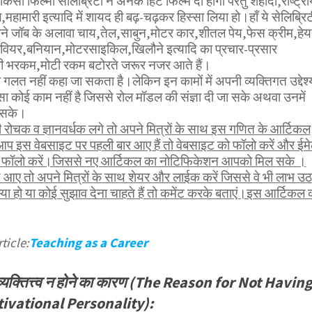
सी फिल्मी सेलिब्रिटी ने अनेक हिट फिल्में दी होंगी परंतु शहीदों,राष्ट्र
ामारी इत्यादि में शायद ही बढ़-चढ़कर हिस्सा लिया हो।हाँ ये सेलिब्रिट
 अपने जॉब के अलावा चाय,तेल,साबुन,मोटर कार,शीतल पेय,फेस क्रीम,हेय
रवियर,बनियान,मोटरसाइकिल,खिलौने इत्यादि का प्रचार-प्रसार
ारी भरकम,मोटी रकम बटोरते जरूर नजर आते हैं।
 गलत नहीं कहा जा सकता है।लेकिन इन कामों में अपनी व्यक्तिगत उद्देश्य
ऐसा कोई काम नहीं है जिससे रोल मॉडल की संज्ञा दी जा सके अथवा उनमें
 सके।
ोचक व ज्ञानवर्धक लगे तो अपने मित्रों के साथ इस गणित के आर्टिकल
आप इस वेबसाइट पर पहली बार आए हैं तो वेबसाइट को फॉलो करें और ईम
भी फॉलो करें।जिससे नए आर्टिकल का नोटिफिकेशन आपको मिल सके ।
 आए तो अपने मित्रों के साथ शेयर और लाईक करें जिससे वे भी लाभ उठ
 हो या कोई सुझाव देना चाहते हैं तो कमेंट करके बताएं।इस आर्टिकल 
ticle:
Teaching as a Career
 व्यक्तित्त्व न होने का कारण (The Reason for Not Havin
ivational Personality):