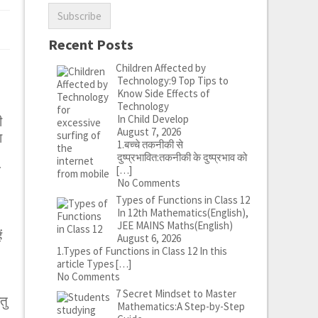
Recent Posts
Children Affected by
Technology:9 Top Tips to
Know Side Effects of
Technology
In Child Develop
ी
August 7, 2026
श
1.बच्चे तकनीकी से
दुष्प्रभावित:तकनीकी के दुष्प्रभाव को
ग
[…]
No Comments
Types of Functions in Class 12
In 12th Mathematics(English),
JEE MAINS Maths(English)
ं
August 6, 2026
1.Types of Functions in Class 12 In this
article Types
[…]
No Comments
7 Secret Mindset to Master
तु
Mathematics:A Step-by-Step