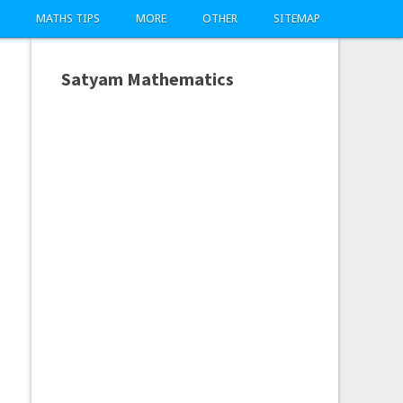
MATHS TIPS
MORE
OTHER
SITEMAP
Satyam Mathematics