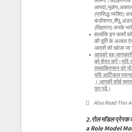
मिलेगा।उदाहरणार्थ कि
आपदा,भूकंप,अकाल,मह
(प्रसिद्ध व्यक्ति)
कंडीशनर,शैंपू,अंड
(विज्ञापन) करके भ
हालांकि इन कामों को
की पूर्ति के अलावा 
आदर्श को खोजा जा
आपको यह जानकारी र
को शेयर करें।यदि 
सब्सक्रिप्शन को 
यदि आर्टिकल पसन्द
। आपकी कोई समस्या
पूरा पढ़ें।
Also Read This Ar
2.रोल माॅडल प्रेरक
a Role Model Mot