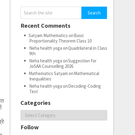
Recent Comments
Satyam Mathematics
on
Basic
Proportionality Theorem Class 10
Neha health yoga
on
Quadrilateral in Class
9th
Neha health yoga
on
Suggestion for
JoSAA Counselling 2026
Mathematics Satyam
on
Mathematical
Inequalities
Neha health yoga
on
Decoding-Coding
Test
गत
Categories
श
Categories
्रेम,दया
Follow