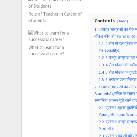
Role of Teacher in Career of
Students
Contents
hide
1
1.छात्र-छात्राओं का रोल
मॉडल कौन हो? (Who is Ro
1.1
2.रोल माॅडल प्रेरक 
What to learn for a
Personality):
successful career?
1.2
3.छात्र-छात्राओं क
1.3
4.रोल मॉडल की समीक
1.4
5.रोल मॉडल का दृष्
1.5
6.भगवान एक गणितज्ञ 
2
7.छात्र-छात्राओं का रो
Students?),गणित के छात्र
सम्बन्धित अक्सर पूछे जाने वाल
2.1
प्रश्न:1.युवक-युवतिय
Young Men and Wome
2.2
प्रश्न:2.छात्र-छात्
Model?):
2.3
प्रश्न:3.युवाओं को