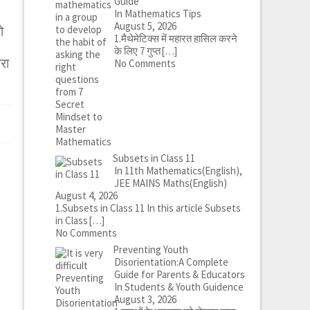
Guide
In Mathematics Tips
August 5, 2026
ो
1.मैथेमेटिक्स में महारत हासिल करने
के लिए 7 गुप्त
[…]
रा
No Comments
Subsets in Class 11
In 11th Mathematics(English),
JEE MAINS Maths(English)
August 4, 2026
1.Subsets in Class 11 In this article Subsets
in Class
[…]
No Comments
Preventing Youth
Disorientation:A Complete
Guide for Parents & Educators
In Students & Youth Guidence
August 3, 2026