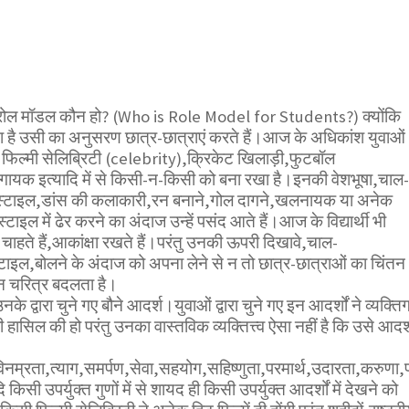
 रोल मॉडल कौन हो? (Who is Role Model for Students?) क्योंकि
ा है उसी का अनुसरण छात्र-छात्राएं करते हैं।आज के अधिकांश युवाओं
फिल्मी सेलिब्रिटी (celebrity),क्रिकेट खिलाड़ी,फुटबॉल
गायक इत्यादि में से किसी-न-किसी को बना रखा है।इनकी वेशभूषा,चाल-
 स्टाइल,डांस की कलाकारी,रन बनाने,गोल दागने,खलनायक या अनेक
 स्टाइल में ढेर करने का अंदाज उन्हें पसंद आते हैं।आज के विद्यार्थी भी
चाहते हैं,आकांक्षा रखते हैं।परंतु उनकी ऊपरी दिखावे,चाल-
्टाइल,बोलने के अंदाज को अपना लेने से न तो छात्र-छात्राओं का चिंतन
 चरित्र बदलता है।
 द्वारा चुने गए बौने आदर्श।युवाओं द्वारा चुने गए इन आदर्शों ने व्यक्ति
 हासिल की हो परंतु उनका वास्तविक व्यक्तित्त्व ऐसा नहीं है कि उसे आदर्
नम्रता,त्याग,समर्पण,सेवा,सहयोग,सहिष्णुता,परमार्थ,उदारता,करुणा,प
यदि किसी उपर्युक्त गुणों में से शायद ही किसी उपर्युक्त आदर्शों में देखने को