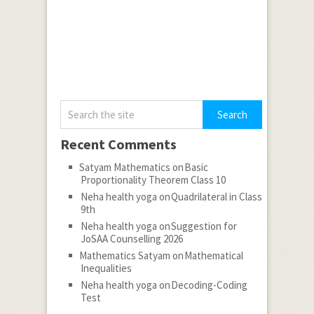
Recent Comments
Satyam Mathematics
on
Basic
Proportionality Theorem Class 10
Neha health yoga
on
Quadrilateral in Class
9th
Neha health yoga
on
Suggestion for
JoSAA Counselling 2026
Mathematics Satyam
on
Mathematical
Inequalities
Neha health yoga
on
Decoding-Coding
Test