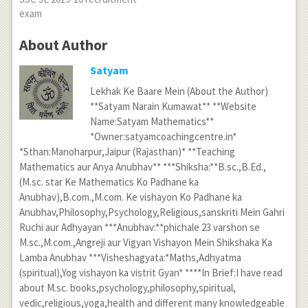
exam
About Author
Satyam
Lekhak Ke Baare Mein (About the Author)
**Satyam Narain Kumawat** **Website
Name:Satyam Mathematics**
*Owner:satyamcoachingcentre.in*
*Sthan:Manoharpur,Jaipur (Rajasthan)* **Teaching
Mathematics aur Anya Anubhav** ***Shiksha:**B.sc.,B.Ed.,
(M.sc. star Ke Mathematics Ko Padhane ka
Anubhav),B.com.,M.com. Ke vishayon Ko Padhane ka
Anubhav,Philosophy,Psychology,Religious,sanskriti Mein Gahri
Ruchi aur Adhyayan ***Anubhav:**phichale 23 varshon se
M.sc.,M.com.,Angreji aur Vigyan Vishayon Mein Shikshaka Ka
Lamba Anubhav ***Visheshagyata:*Maths,Adhyatma
(spiritual),Yog vishayon ka vistrit Gyan* ****In Brief:I have read
about M.sc. books,psychology,philosophy,spiritual,
vedic,religious,yoga,health and different many knowledgeable