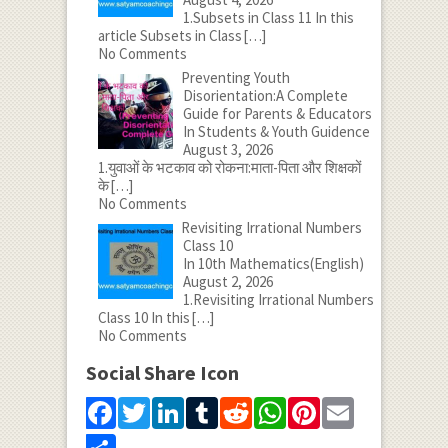
1.Subsets in Class 11 In this
article Subsets in Class
[…]
No Comments
Preventing Youth
Disorientation:A Complete
Guide for Parents & Educators
In Students & Youth Guidence
August 3, 2026
1.युवाओं के भटकाव को रोकना:माता-पिता और शिक्षकों
के
[…]
No Comments
Revisiting Irrational Numbers
Class 10
In 10th Mathematics(English)
August 2, 2026
1.Revisiting Irrational Numbers
Class 10 In this
[…]
No Comments
Social Share Icon
Facebook
Twitter
LinkedIn
Tumblr
Reddit
WhatsApp
Pinterest
Email