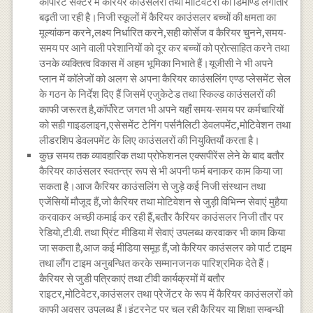
कॉर्पोरेट सेक्टर में कैरियर काउंसलरों तथा मॉटिवेटरों की डिमाण्ड लगातार
बढ़ती जा रही है।निजी स्कूलों में कैरियर काउंसलर बच्चों की क्षमता का
मूल्यांकन करने,लक्ष्य निर्धारित करने,सही कोर्सेज व कैरियर चुनने,समय-
समय पर आने वाली परेशानियों को दूर कर बच्चों को प्रोत्साहित करने तथा
उनके व्यक्तित्व विकास में अहम भूमिका निभाते हैं।यूजीसी ने भी अपने
प्लान में कॉलेजों को अलग से अपना कैरियर काउंसलिंग एण्ड प्लेसमेंट सेल
के गठन के निर्देश दिए हैं जिसमें एजुकेटेड तथा स्किल्ड काउंसलरों की
काफी जरूरत है,कॉर्पोरेट जगत भी अपने यहाँ समय-समय पर कर्मचारियों
को सही गाइडलाइन,एसेसमेंट टेनिंग पर्सनैलिटी डेवलपमेंट,मोटिवेशन तथा
लीडरशिप डेवलपमेंट के लिए काउंसलरों की नियुक्तियाँ करता है।
कुछ समय तक व्यावहारिक तथा प्रोफेशनल एक्सपीरेंस लेने के बाद बतौर
कैरियर काउंसलर स्वतन्त्र रूप से भी अपनी फर्म बनाकर काम किया जा
सकता है।आज कैरियर काउंसलिंग से जुड़े कई निजी संस्थान तथा
एजेंसियों मौजूद हैं,जो कैरियर तथा मोटिवेशन से जुड़ी विभिन्न सेवाएं मुहैया
करवाकर अच्छी कमाई कर रही हैं,बतौर कैरियर काउंसलर निजी तौर पर
रेडियो,टी.वी. तथा प्रिंट मीडिया में सेवाएं उपलब्ध करवाकर भी काम किया
जा सकता है,आज कई मीडिया समूह हैं,जो कैरियर काउंसलर को पार्ट टाइम
तथा लौंग टाइम अनुबन्धित करके सम्मानजनक पारिश्रमिक देते हैं।
कैरियर से जुडी पत्रिकाएं तथा टीवी कार्यक्रमों में बतौर
राइटर,मोटिवेटर,काउंसलर तथा प्रेजेंटर के रूप में कैरियर काउंसलरों को
काफी अवसर उपलब्ध हैं।इंटरनेट पर चल रही कैरियर या शिक्षा सम्बन्धी