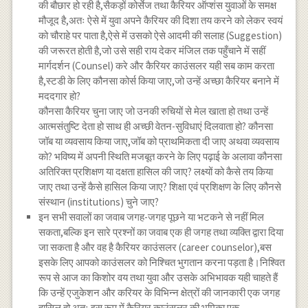
की बौछार हो रही है,सैकड़ों कोर्सेज तथा कैरियर ऑप्शंस युवाओं के समक्ष
मौजूद है,अतः ऐसे में युवा अपने कैरियर की दिशा तय करने को लेकर स्वयं
को चौराहे पर पाता है,ऐसे में उसको ऐसे आदमी की सलाह (Suggestion)
की जरूरत होती है,जो उसे सही राय देकर मंजिल तक पहुँचाने में सहीं
मार्गदर्शन (Counsel) करे और कैरियर काउंसलर यही सब काम करता
है,स्टडी के लिए कौनसा कोर्स किया जाए,जो उन्हें अच्छा कैरियर बनाने में
मददगार हो?
कौनसा कैरियर चुना जाए जो उनकी रुचियों से मेल खाता हो तथा उन्हें
आत्मसंतुष्टि देता हो साथ ही अच्छी वेतन-सुविधाएं दिलवाता हो? कौनसा
जॉब या व्यवसाय किया जाए,जॉब को प्राथमिकता दी जाए अथवा व्यवसाय
को? भविष्य में अपनी स्थिति मजबूत करने के लिए पढ़ाई के अलावा कौनसा
अतिरिक्त प्रशिक्षण या दक्षता हासिल की जाए? लक्ष्यों को कैसे तय किया
जाए तथा उन्हें कैसे हासिल किया जाए? शिक्षा एवं प्रशिक्षण के लिए कौनसे
संस्थान (institutions) चुने जाए?
इन सभी सवालों का जवाब जगह-जगह पूछने या भटकने से नहीं मिल
सकता,बल्कि इन सारे प्रश्नों का जवाब एक ही जगह तथा व्यक्ति द्वारा दिया
जा सकता है और वह है कैरियर काउंसलर (career counselor),बस
इसके लिए आपको काउंसलर को निश्चित भुगतान करना पड़ता है।निश्वित
रूप से आज का किशोर वय तथा युवा और उसके अभिभावक यही चाहते हैं
कि उन्हें एजुकेशन और करियर के विभिन्न क्षेत्रों की जानकारी एक जगह
हासिल हो.अतः इस रूप में कैरियर काउंसलर की भूमिका एक