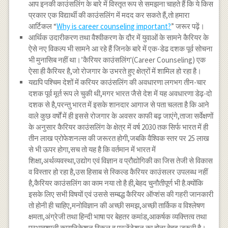
आप इनकी काउंसलिंग के बारे में विस्तृत रूप से समझना चाहते हैं कि ये किस
प्रकार एक विद्यार्थी की काउंसलिंग में मदद कर सकते हैं,तो हमारा
आर्टिकल “
Why is career counseling important?
” जरूर पढ़ें।
आर्थिक उदारीकरण तथा वैश्वीकरण के दौर में युवाओं के सामने कैरियर के
ऐसे नए विकल्प भी सामने आ रहे हैं जिनके बारे में एक-डेढ दशक पूर्व सोचना
भी मुनासिब नहीं था।’कैरियर काउंसलिंग'(Career Counseling) एक
ऐसा ही कैरियर है,जो रोजगार के उभरते हुए क्षेत्रों में शामिल हो रहा है।
यद्यपि पश्चिम देशों में करियर काउंसलिंग की अवधारणा लगभग तीन-चार
दशक पूर्व मूर्त रूप ले चुकी थी,मगर भारत जैसे देश में यह अवधारणा डेढ़-दो
दशक से है,परन्तु भारत में इसके शानदार आगाज से पता चलता है कि आने
वाले कुछ वर्षों में ही इससे रोजगार के अवसर काफी बढ़ जाएंगे,ताजा सर्वेक्षणों
के अनुसार कैरियर काउंसलिंग के क्षेत्र में वर्ष 2030 तक सिर्फ भारत में ही
तीन लाख प्रोफेशनल्स की जरूरत होगी,जबकि वैश्विक स्तर पर 25 लाख
से भी ऊपर होगा,सच तो यह है कि वर्तमान में भारत में
शिक्षा,अर्थव्यवस्था,उद्योग एवं विज्ञान व प्रौद्योगिकी का जिस तेजी से विकास
व विस्तार हो रहा है,उस हिसाब से स्किल्ड कैरियर काउंसलर उपलब्ध नहीं
है,कैरियर काउंसलिंग का काम नया तो है ही,बेहद चुनौतीपूर्ण भी है.क्योंकि
इसके लिए सभी विषयों एवं उससे सम्बद्ध कैरियर ऑप्शंस की गहरी जानकारी
तो होनी ही चाहिए,मनोविज्ञान की अच्छी समझ,अच्छी तार्किक व विश्लेषण
क्षमता,अंग्रेजी तथा हिन्दी भाषा पर बेहतर कमांड,आकर्षक व्यक्त्तित्व तथा
प्रभावशाली कम्युनिकेशन स्किल व प्रजेंटेशन का होना बेहद जरूरी है।