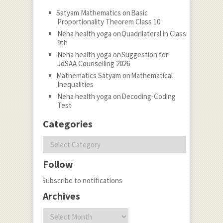
Satyam Mathematics
on
Basic
Proportionality Theorem Class 10
Neha health yoga
on
Quadrilateral in Class
9th
Neha health yoga
on
Suggestion for
JoSAA Counselling 2026
Mathematics Satyam
on
Mathematical
Inequalities
Neha health yoga
on
Decoding-Coding
Test
Categories
Categories
Follow
Subscribe to notifications
Archives
Archives