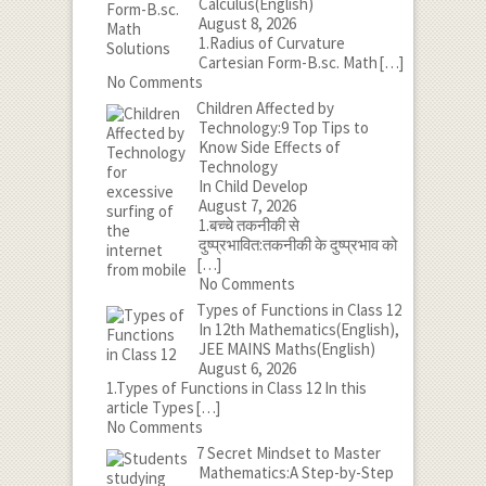
Calculus(English)
August 8, 2026
1.Radius of Curvature
Cartesian Form-B.sc. Math
[…]
No Comments
Children Affected by
Technology:9 Top Tips to
Know Side Effects of
Technology
In Child Develop
August 7, 2026
1.बच्चे तकनीकी से
दुष्प्रभावित:तकनीकी के दुष्प्रभाव को
[…]
No Comments
Types of Functions in Class 12
In 12th Mathematics(English),
JEE MAINS Maths(English)
August 6, 2026
1.Types of Functions in Class 12 In this
article Types
[…]
No Comments
7 Secret Mindset to Master
Mathematics:A Step-by-Step