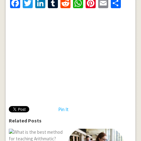
Facebook
Twitter
LinkedIn
Tumblr
Reddit
WhatsApp
Pinterest
Email
Shar
Pin It
Related Posts