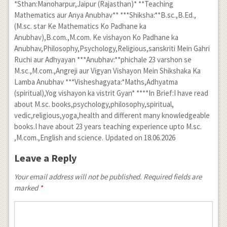
*Sthan:Manoharpur,Jaipur (Rajasthan)* **Teaching
Mathematics aur Anya Anubhav** ***Shiksha:**B.sc.,B.Ed.,
(M.sc. star Ke Mathematics Ko Padhane ka
Anubhav),B.com.,M.com. Ke vishayon Ko Padhane ka
Anubhav,Philosophy,Psychology,Religious,sanskriti Mein Gahri
Ruchi aur Adhyayan ***Anubhav:**phichale 23 varshon se
M.sc.,M.com.,Angreji aur Vigyan Vishayon Mein Shikshaka Ka
Lamba Anubhav ***Visheshagyata:*Maths,Adhyatma
(spiritual),Yog vishayon ka vistrit Gyan* ****In Brief:I have read
about M.sc. books,psychology,philosophy,spiritual,
vedic,religious,yoga,health and different many knowledgeable
books.I have about 23 years teaching experience upto M.sc.
,M.com.,English and science. Updated on 18.06.2026
Leave a Reply
Your email address will not be published. Required fields are
marked
*