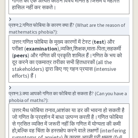
गणित को एक अत्यंत कठिन विषय मानते हैं जिसमें वे महारत
हासिल नहीं कर सकते।
प्रश्न:2.गणित फोबिया के कारण क्या हैं? (What are the reason of
mathematics phobia?):
उत्तर:गणित फोबिया के मुख्य कारणों में टेस्ट (
test
) और
परीक्षा (
examination
),व्यक्ति,शिक्षक,माता-पिता,सहकर्मी
(
peers
) और गणित की प्रकृति शामिल हैं।गणित के भय को
दूर करने का एकमात्र तरीका सभी हितधारकों (all the
stakeholders) द्वारा किए गए गहन प्रयास (intensive
efforts) हैं।
प्रश्न:3.क्या आपको गणित का फोबिया हो सकता है? (Can you have a
phobia of maths?):
उत्तर:मैथ फोबिया तनाव,आशंका या डर की भावना हो सकती है
जो गणित के प्रदर्शन में बाधा उत्पन्न करती है।गणित फोबिया
से ग्रसित व्यक्ति में जरूरी नहीं कि गणित में योग्यता की कमी
हो;बल्कि वह चिंता के हस्तक्षेप करने वाले लक्षणों (interfering
symptoms of anxiety) के कारण अपनी पूरी क्षमता (full