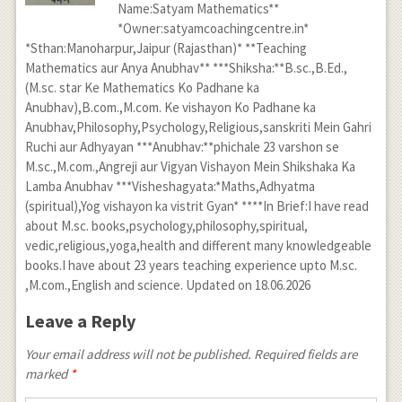
Name:Satyam Mathematics**
*Owner:satyamcoachingcentre.in*
*Sthan:Manoharpur,Jaipur (Rajasthan)* **Teaching
Mathematics aur Anya Anubhav** ***Shiksha:**B.sc.,B.Ed.,
(M.sc. star Ke Mathematics Ko Padhane ka
Anubhav),B.com.,M.com. Ke vishayon Ko Padhane ka
Anubhav,Philosophy,Psychology,Religious,sanskriti Mein Gahri
Ruchi aur Adhyayan ***Anubhav:**phichale 23 varshon se
M.sc.,M.com.,Angreji aur Vigyan Vishayon Mein Shikshaka Ka
Lamba Anubhav ***Visheshagyata:*Maths,Adhyatma
(spiritual),Yog vishayon ka vistrit Gyan* ****In Brief:I have read
about M.sc. books,psychology,philosophy,spiritual,
vedic,religious,yoga,health and different many knowledgeable
books.I have about 23 years teaching experience upto M.sc.
,M.com.,English and science. Updated on 18.06.2026
Leave a Reply
Your email address will not be published. Required fields are
marked
*