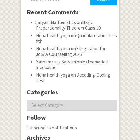
Recent Comments
Satyam Mathematics
on
Basic
Proportionality Theorem Class 10
Neha health yoga
on
Quadrilateral in Class
9th
Neha health yoga
on
Suggestion for
JoSAA Counselling 2026
Mathematics Satyam
on
Mathematical
Inequalities
Neha health yoga
on
Decoding-Coding
Test
Categories
Categories
Follow
Subscribe to notifications
Archives