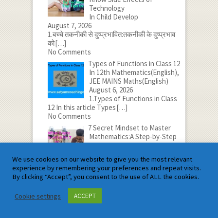
Technology
In Child Develop
August 7, 2026
1.बच्चे तकनीकी से दुष्प्रभावित:तकनीकी के दुष्प्रभाव
को
[…]
No Comments
Types of Functions in Class 12
In 12th Mathematics(English),
JEE MAINS Maths(English)
August 6, 2026
1.Types of Functions in Class
12 In this article Types
[…]
No Comments
7 Secret Mindset to Master
Mathematics:A Step-by-Step
Guide
In Mathematics Tips
We use cookies on our website to give you the most relevant
August 5, 2026
experience by remembering your preferences and repeat visits.
1.मैथेमेटिक्स में महारत हासिल करने के लिए 7 गुप्त
[…]
By clicking “Accept”, you consent to the use of ALL the cookies.
No Comments
Subsets in Class 11
Cookie settings
ACCEPT
In 11th Mathematics(English),
JEE MAINS Maths(English)