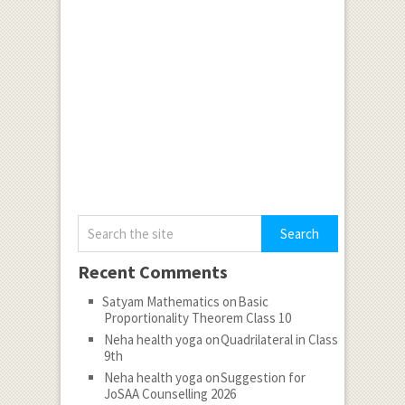
P.I.=-
\frac {
1 }{ 4 }
\cos {
2x }
\log {
\tan {
\left(
x+\frac
{ \pi }{
Recent Comments
4 }
Satyam Mathematics
on
Basic
\right)
Proportionality Theorem Class 10
} }
Neha health yoga
on
Quadrilateral in Class
9th
Neha health yoga
on
Suggestion for
JoSAA Counselling 2026