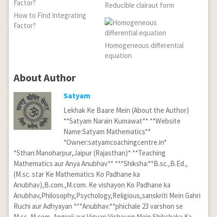
Reducible clairaut form
2x } }{
How to Find Integrating
2 } -
Factor?
\frac {
Homogeneous differential
1 }{ 2 }
equation
\cos {
About Author
2x }
\int {
Satyam
\frac {
Lekhak Ke Baare Mein (About the Author)
1-\cos
**Satyam Narain Kumawat** **Website
Name:Satyam Mathematics**
^{ 2 }{
*Owner:satyamcoachingcentre.in*
2x } }{
*Sthan:Manoharpur,Jaipur (Rajasthan)* **Teaching
\cos {
Mathematics aur Anya Anubhav** ***Shiksha:**B.sc.,B.Ed.,
(M.sc. star Ke Mathematics Ko Padhane ka
2x } }
Anubhav),B.com.,M.com. Ke vishayon Ko Padhane ka
dx } \\
Anubhav,Philosophy,Psychology,Religious,sanskriti Mein Gahri
=\frac
Ruchi aur Adhyayan ***Anubhav:**phichale 23 varshon se
M.sc.,M.com.,Angreji aur Vigyan Vishayon Mein Shikshaka Ka