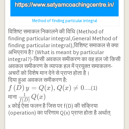
Method of finding particular integral
विशिष्ट समाकल निकालने की विधि (Method of
finding particular integral,General Method of
finding particular integral),विशिष्ट समाकल से क्या
अभिप्राय है? (What is meant by particular
integral?)-किसी अवकल समीकरण का वह हल जो किसी
अवकल समीकरण के व्यापक हल में प्रयुक्त समाकलन-
अचरों को विशेष मान देने से प्राप्त होता है।
दिया हुआ अवकल समीकरण है:
f\left( D \right)
(
)
=
(
)
,
(
)

=
0
….(1)
f
D
y
Q
x
Q
x
1
y=Q(x),Q(x)\neq
\frac {
(
)
माना
Q
x
(
)
f
D
0
1 }{
x कोई ऐसा फलन है जिस पर f(D) की संक्रिया
(operation) का परिणाम Q(x) प्राप्त होता है अर्थात्
f\left(
D