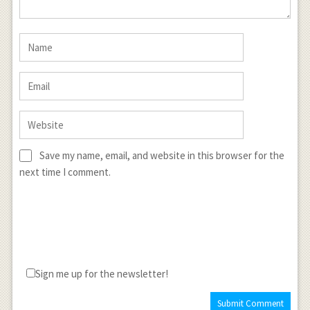
2x }
\int {
\cos {
2x } dx
} \\
=\frac
{ 1 }{ 4
} \sin {
Save my name, email, and website in this browser for the
2x }
next time I comment.
\cos {
2x } -
\frac {
1 }{ 2 }
\cos {
Sign me up for the newsletter!
2x }