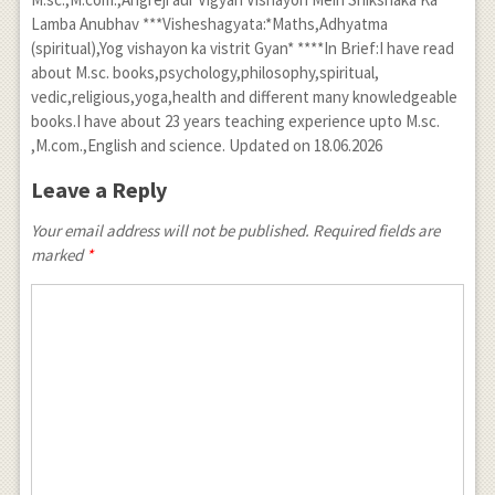
{ 1 }{ 4
Lamba Anubhav ***Visheshagyata:*Maths,Adhyatma
} \sin {
(spiritual),Yog vishayon ka vistrit Gyan* ****In Brief:I have read
2x }
about M.sc. books,psychology,philosophy,spiritual,
\cos {
vedic,religious,yoga,health and different many knowledgeable
books.I have about 23 years teaching experience upto M.sc.
2x } -
,M.com.,English and science. Updated on 18.06.2026
\frac {
Leave a Reply
1 }{ 2 }
\cos {
Your email address will not be published. Required fields are
marked
*
2x }
\int {
\sec {
2x } dx
}
+\frac
{ 1 }{ 2
} \cos {