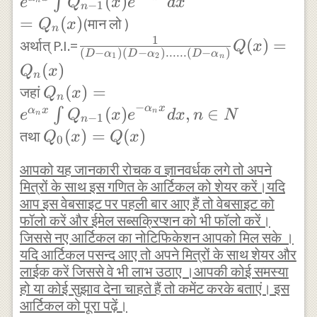
(
)
∫
e
Q
x
e
d
x
n
−
1
dx\\
n
(D-{ \alpha
}_{ n
(D-{
=
(
)
(मान लो )
Q
x
\therefore
n
}_{ 2 })(D-{
})
\alpha
1
\frac {
(
)
=
अर्थात् P.I.=
Q
x
\frac { 1 }{
\alpha }_{ 3
(
−
)
(
−
)
......
(
−
)
D
α
D
α
D
α
}_{ n })
1
2
n
1 }{
(
)
D-\alpha }
Q
x
})......(D-{
} { Q
n
(D-{
Q(x)={ e
{ Q
(
)
=
जहां
Q
x
\alpha }_{ n
}_{ n-1
n
\alpha
−
}^{ ax }\int
α
x
}_{ n }
(
)
,
∈
∫
α
x
n
})y=\frac {
e
Q
x
e
d
x
n
N
n
}(x)={
−
1
n
}_{ 1
{ { Q(x)e
(x)={
{ Q }_{ 0
(
)
=
(
)
तथा
1 }{ (D-{
Q
x
Q
x
e }^{ {
0
})(D-{
}^{ -\alpha
e }^{ {
}
\alpha }_{ 1
\alpha
\alpha
आपको यह जानकारी रोचक व ज्ञानवर्धक लगे तो अपने
x } } dx
\alpha
(x)=Q(x)
}) } Q(x)\\
}_{ n
मित्रों के साथ इस गणित के आर्टिकल को शेयर करें।यदि
}_{ 2
}_{ n
={ e }^{ {
}x
आप इस वेबसाइट पर पहली बार आए हैं तो वेबसाइट को
})......
}x
\alpha }_{ 1
फॉलो करें और ईमेल सब्सक्रिप्शन को भी फॉलो करें।
}\int {
(D-{
}\int {
जिससे नए आर्टिकल का नोटिफिकेशन आपको मिल सके ।
}x }\int { {
{ { Q
\alpha
यदि आर्टिकल पसन्द आए तो अपने मित्रों के साथ शेयर और
{ { Q
Q(x)e }^{ -{
}_{ n-1
}_{ n
लाईक करें जिससे वे भी लाभ उठाए ।आपकी कोई समस्या
}_{ n-1
\alpha }_{ 1
}(x)e
हो या कोई सुझाव देना चाहते हैं तो कमेंट करके बताएं। इस
}) }
}(x)e
}x } } dx\\
}^{ { -
आर्टिकल को पूरा पढ़ें।
Q(x)=