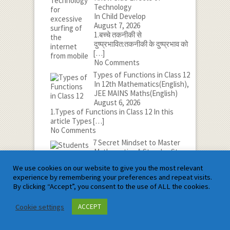
Technology
In Child Develop
August 7, 2026
1.बच्चे तकनीकी से
दुष्प्रभावित:तकनीकी के दुष्प्रभाव को
[…]
No Comments
Types of Functions in Class 12
In 12th Mathematics(English),
JEE MAINS Maths(English)
August 6, 2026
1.Types of Functions in Class 12 In this
article Types
[…]
No Comments
7 Secret Mindset to Master
Mathematics:A Step-by-Step
Guide
We use cookies on our website to give you the most relevant
In Mathematics Tips
experience by remembering your preferences and repeat visits.
August 5, 2026
By clicking “Accept”, you consent to the use of ALL the cookies.
1.मैथेमेटिक्स में महारत हासिल करने
के लिए 7 गुप्त
[…]
Cookie settings
No Comments
ACCEPT