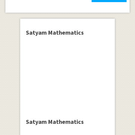
.\frac {
1 }{ 2 }
\log {
\tan {
Satyam Mathematics
\left(
x+\frac
{ \pi }{
4 }
\right)
} } -
\frac {
1 }{ 4 }
\cos {
2x }
Satyam Mathematics
\sin {
2x } \\