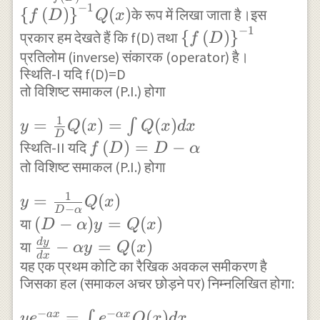
1 }{
f\left(
−
1
\right)
{
(
)
}
(
)
के रूप में लिखा जाता है।इस
D
f
D
Q
x
f\left(
D
} Q(x)
−
1
{ \{
{
(
)
}
\right)
प्रकार हम देखते हैं कि f(D) तथा
f
D
D
\right)
f\left(
प्रतिलोम (inverse) संकारक (operator) है।
}
\right)
\} }^{
स्थिति-I यदि f(D)=D
D
Q(x)\}
} Q(x)
-1
तो विशिष्ट समाकल (P.I.) होगा
\right)
=Q(x)
}Q(x)
\} }^{
1
y=\frac {
=
(
)
=
(
)
∫
y
Q
x
Q
x
d
x
D
-1 }
1 }{ D }
f\left(
(
)
=
−
स्थिति-II यदि
f
D
D
α
Q(x)=\int
तो विशिष्ट समाकल (P.I.) होगा
D
{ Q(x) }
\right)
1
y=\frac
=
(
)
y
Q
x
dx
=D-
−
D
α
{ 1 }{
(D-
(
−
)
=
(
)
या
D
α
y
Q
x
\alpha
D-
\alpha
\frac {
d
y
−
=
(
)
या
α
y
Q
x
d
x
\alpha
)y=Q(x)
dy }{
यह एक प्रथम कोटि का रैखिक अवकल समीकरण है
} Q(x)
जिसका हल (समाकल अचर छोड़ने पर) निम्नलिखित होगा:
dx } -
\alpha
−
−
y{ e }^{ -ax
=
(
)
∫
a
x
αx
y
e
e
Q
x
d
x