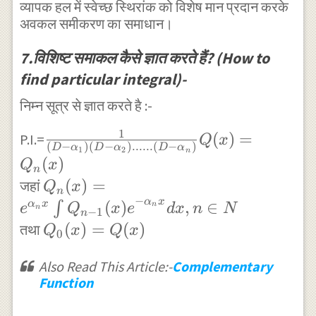
व्यापक हल में स्वेच्छ स्थिरांक को विशेष मान प्रदान करके
}+\frac { 1
5x }\\
{ \sin {
अवकल समीकरण का समाधान।
}{ 4 } { e
(4)\quad
2x }
}^{ -x
7.विशिष्ट समाकल कैसे ज्ञात करते हैं? (How to
y={ c
\tan {
}=\frac { 1
find particular integral)-
}_{ 1
2x } dx
}{ 8 } { e
}\cos {
}
निम्न सूत्र से ज्ञात करते है :-
}^{ -x }
2x } +{
\right\}
1
\frac {
(
)
=
P.I.=
c }_{ 2
\right\}
Q
x
(
−
)
(
−
)
......
(
−
)
D
α
D
α
D
α
1
2
n
1 }{
}\sin {
\\
(
)
Q
x
n
(D-{
2x }
=\frac
{ Q
(
)
=
जहां
Q
x
n
\alpha
+\sin {
{ 1 }{ 2
−
α
x
}_{ n }
(
)
,
∈
∫
α
x
n
e
Q
x
e
d
x
n
N
n
−
1
n
}_{ 1
x } \log
} \left(
(x)={
{ Q }_{ 0
(
)
=
(
)
तथा
Q
x
Q
x
0
})(D-{
{ \left(
\frac {
e }^{ {
}
\alpha
\sec { x
{ e }^{
\alpha
Also Read This Article:-
Complementary
(x)=Q(x)
}_{ 2
Function
} +\tan
i2x }-{
}_{ n
})......
{ x }
e }^{ -
}x