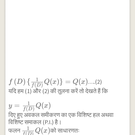
\right)
} Q(x)
1
f\left(
(
)
{
(
)}
=
(
)
….(2)
f
D
Q
x
Q
x
(
)
f
D
D
यदि हम (1) और (2) की तुलना करें तो देखते हैं कि
\right)
1
y=\frac
=
(
)
y
Q
x
\{
(
)
f
D
{ 1 }{
दिए हुए अवकल समीकरण का एक विशिष्ट हल अथवा
\frac {
विशिष्ट समाकल (P.I.) है।
f\left(
1 }{
1
\frac {
(
)
{ \{
फलन
को साधारणतः
D
Q
x
f\left(
(
)
f
D