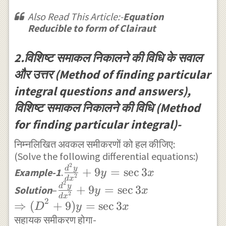
}^{ { -
={ Q }_{ 1
\alpha
{ Q
\alpha
Also Read This Article:-
Equation
}(x)
}_{ n
}_{ n
Reducible to form of Clairaut
}_{ n
}x } }
}(x)
}x } }
dx\\ =
2.विशिष्ट समाकल निकालने की विधि के सवाल
dx,n\in
{ Q }_{
N
और उत्तर (Method of finding particular
n }(x)
integral questions and answers),
विशिष्ट समाकल निकालने की विधि (Method
for finding particular integral)-
निम्नलिखित अवकल समीकरणों को हल कीजिए:
(Solve the following differential equations:)
2
\frac { { d
d
y
+
9
=
s
e
c
3
Example-1
.
y
x
2
d
x
}^{ 2 }y }
2
\frac { { d
d
y
+
9
=
s
e
c
3
Solution
–
y
x
2
d
x
{ { dx }^{
}^{ 2 }y }{
2
⇒
(
+
9
)
=
s
e
c
3
D
y
x
2 } }
{ dx }^{ 2 }
सहायक समीकरण होगा-