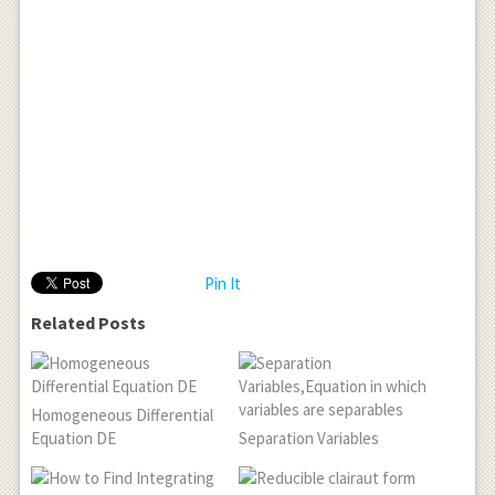
\right)
\int {
\sin {
2x }
\frac {
\sin {
2x } }{
\cos {
2x } }
Pin It
dx } \\
=\frac
Related Posts
{ 1 }{ 2
} \sin {
2x }
Homogeneous Differential
Equation DE
Separation Variables
.\frac {
\cos {