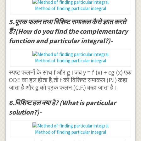
\frac {
\sin {
\frac { x }{
Method of finding particular integral
\pi }{ 4
2x } dx
3 } }{ e }^{
} +\frac
5.पूरक फलन तथा विशिष्ट समाकल कैसे ज्ञात करते
} -i\int
-\frac { 4x }
{ ax }{ 2
{ \sin {
हैं?(How do you find the complementary
{ 3 }
} \right)
2x }
function and particular integral?)-
}+\frac { 1
} } \\
\tan {
}{ 4 } { e
(3)\quad
2x } dx
Method of finding particular integral
}^{ -\frac {
y={ c
}
x }{ 3 } }{ e
स्पष्ट फलनों के साथ f और g।जब y = f (x) + cg (x) एक
}_{ 1 }{
\right\}
ODE का हल होता है,तो f को विशिष्ट समाकल (P.I) कहा
}^{ \frac {
e }^{ 2x
-{ e }^{
जाता है और g को पूरक फलन (C.F.) कहा जाता है।
-2x }{ 3 }
}+{ c
-i2x
}\\
6.विशिष्ट हल क्या है? (What is particular
}_{ 2 }{
}\left\{
\Rightarrow
solution?)-
e }^{ x
\int {
P.I.=-\frac
}+\frac
\sin {
{ 1 }{ 8 } {
{ 1 }{ 12
2x } dx
Method of finding particular integral
e }^{ -x
} { e }^{
} +i\int