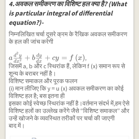
\\ =\frac {
4.अवकल समीकरण का विशिष्ट हल क्या है? (What
(2)\quad
\cos {
}-9D+18 \right)
1 }{ 6 } { e
is particular integral of differential
y={ c
2x }
y={ e }^{ { e }^{
}^{ \frac { x
equation?)-
}_{ 1
+i\sin {
-3x } }
}{ 3 } }\int
}\cos {
2x }
निम्नलिखित चर्चा दूसरे क्रम के रैखिक अवकल समीकरण
{ { e }^{ -
के हल की जांच करेगी
ax } +{
\right)
\frac { 4x }{
c }_{ 2
dx }
2
a\frac { { d
d
y
d
y
3 } }dx } -
+
+
=
(
)
,
a
b
cy
f
x
}\sin {
\right\}
2
d
x
d
x
}^{ 2 }y }{
\frac { 1 }{
जिसमें a, b और c स्थिरांक हैं, लेकिन f (x) समान रूप से
ax } -
\\
शून्य के बराबर नहीं है।
{ dx }^{ 2 }
6 } { e }^{ -
\frac { 1
=\frac
विशिष्ट समाकल और पूरक फलन
} +b\frac {
\frac { x }{
}{ { a
{ 1 }{ 4i
(i) मान लीजिए कि y = u (x) अवकल समीकरण का कोई
dy }{ dx }
3 } }\int { {
विशिष्ट हल है; बस इतना ही
}^{ 2 } }
} \left\
+cy=f\left(
e }^{ \frac {
इसका कोई स्वेच्छ स्थिरांक नहीं है।वर्तमान संदर्भ में,हम ऐसे
\cos { ax
{ { e
x \right)
विशिष्ट हलों का उल्लेख करेंगे जैसे “विशिष्ट समाकल” और
-2x }{ 3 }
} \log {
}^{ i2x
उन्हें खोजने के व्यवस्थित तरीकों पर चर्चा की जाएगी
}dx } \\ =-
\tan {
}\left\{
बाद में।
\frac { 1 }{
\left(
\int {
8 } { e }^{