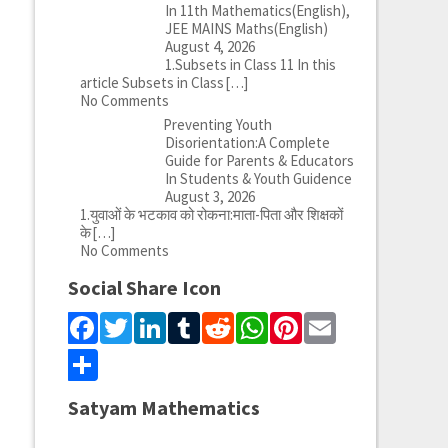
In 11th Mathematics(English),
JEE MAINS Maths(English)
August 4, 2026
1.Subsets in Class 11 In this
article Subsets in Class
[…]
No Comments
Preventing Youth
Disorientation:A Complete
Guide for Parents & Educators
In Students & Youth Guidence
August 3, 2026
1.युवाओं के भटकाव को रोकना:माता-पिता और शिक्षकों
के
[…]
No Comments
Social Share Icon
Facebook
Twitter
LinkedIn
Tumblr
Reddit
WhatsApp
Pinterest
Email
Share
Satyam Mathematics