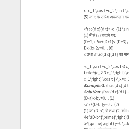
x=c_1 \cos t+c_2 \sin t \
(5) का t के सापेक्ष अवकलन कर
\frac{d x}{d t}=-c_{1} \sin
(1) में से (2) घटाने पर:
(D+2)x-5x+(D+1)y-(D+3)y
Dx-3x-2y=0… (6)
x तथा
\frac{d x}{d t}
का मान 
-c_1 \sin t+c_2 \cos t-3 c
t+\left(c_2-3 c_1\right) \c
c_1\right) \cos t ] \\ x=c_
Example:3
.
\frac{d x}{d 
Solution
:
\frac{d x}{d t}=
(D-a)x-by=0… (1)
-a’x+(D-b’)y=0… (2)
(1) को (D-b’) से तथा (2) को b
\left(D-b^{\prime}\right)(
b^{\prime}\right) y=0 \cd