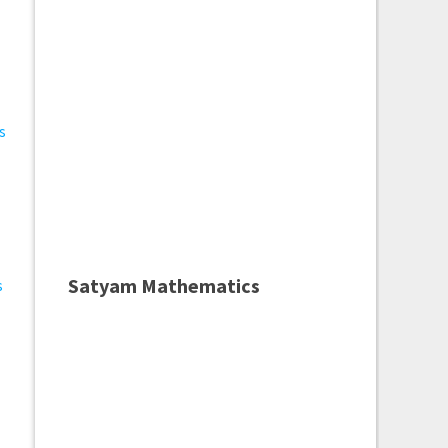
s
Satyam Mathematics
s