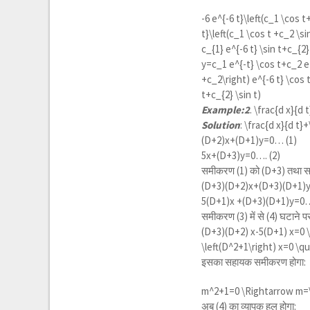
-6 e^{-6 t}\left(c_1 \cos t
t}\left(c_1 \cos t +c_2 \si
c_{1} e^{-6 t} \sin t+c_{2}
y=c_1 e^{-t} \cos t+c_2 e^
+c_2\right) e^{-6 t} \cos 
t+c_{2} \sin t)
Example:2
.
\frac{d x}{d 
Solution
:
\frac{d x}{d t}+
(D+2)x+(D+1)y=0… (1)
5x+(D+3)y=0…. (2)
समीकरण (1) को (D+3) तथा सम
(D+3)(D+2)x+(D+3)(D+1)
5(D+1)x +(D+3)(D+1)y=0…
समीकरण (3) में से (4) घटाने प
(D+3)(D+2) x-5(D+1) x=0 \
\left(D^2+1\right) x=0 \q
इसका सहायक समीकरण होगा:
m^2+1=0 \Rightarrow m=
अब (4) का व्यापक हल होगा: