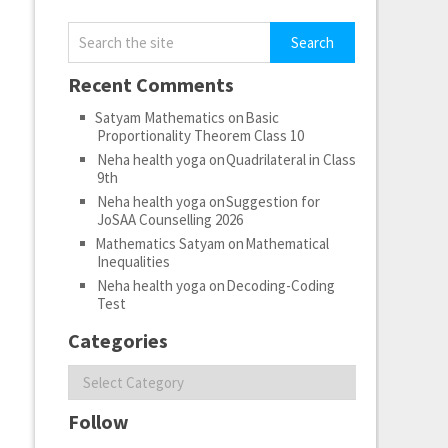
Recent Comments
Satyam Mathematics
on
Basic
Proportionality Theorem Class 10
Neha health yoga
on
Quadrilateral in Class
9th
Neha health yoga
on
Suggestion for
JoSAA Counselling 2026
Mathematics Satyam
on
Mathematical
Inequalities
Neha health yoga
on
Decoding-Coding
Test
Categories
Categories
Follow