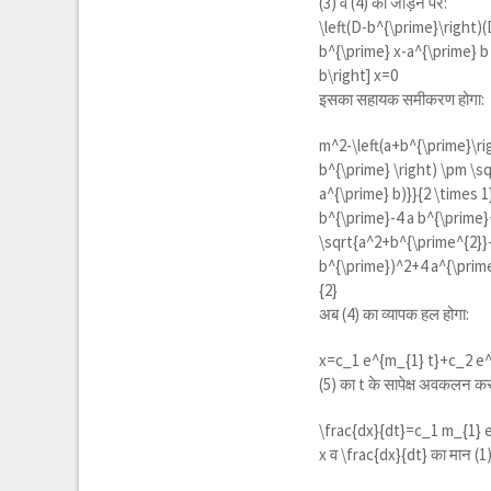
(3) व (4) को जोड़ने पर:
\left(D-b^{\prime}\right)
b^{\prime} x-a^{\prime} b
b\right] x=0
इसका सहायक समीकरण होगा:
m^2-\left(a+b^{\prime}\ri
b^{\prime} \right) \pm \sq
a^{\prime} b)}}{2 \times 
b^{\prime}-4 a b^{\prime}
\sqrt{a^2+b^{\prime^{2}}-
b^{\prime})^2+4 a^{\prime
{2}
अब (4) का व्यापक हल होगा:
x=c_1 e^{m_{1} t}+c_2 e^{
(5) का t के सापेक्ष अवकलन कर
\frac{dx}{dt}=c_1 m_{1} 
x व
\frac{dx}{dt}
का मान (1) 