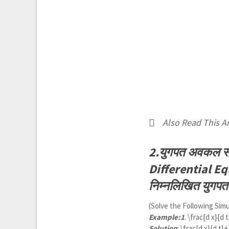
Also Read This Art
2.युगपत अवकल स
Differential E
निम्नलिखित युगप
(Solve the Following Simu
Example:1
.
\frac{d x}{d 
Solution
:
\frac{d x}{d t}+