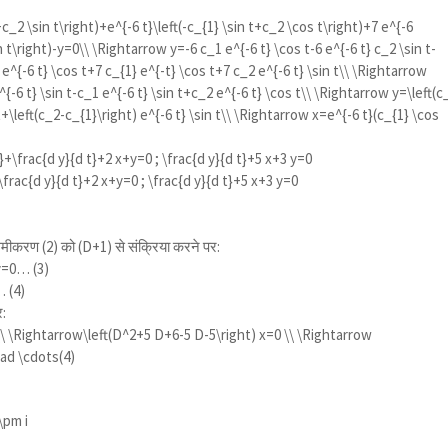
+c_2 \sin t\right)+e^{-6 t}\left(-c_{1} \sin t+c_2 \cos t\right)+7 e^{-6
n t\right)-y=0\\ \Rightarrow y=-6 c_1 e^{-6 t} \cos t-6 e^{-6 t} c_2 \sin t-
 e^{-6 t} \cos t+7 c_{1} e^{-t} \cos t+7 c_2 e^{-6 t} \sin t\\ \Rightarrow
{-6 t} \sin t-c_1 e^{-6 t} \sin t+c_2 e^{-6 t} \cos t\\ \Rightarrow y=\left(c
t+\left(c_2-c_{1}\right) e^{-6 t} \sin t\\ \Rightarrow x=e^{-6 t}(c_{1} \cos
t}+\frac{d y}{d t}+2 x+y=0 ; \frac{d y}{d t}+5 x+3 y=0
\frac{d y}{d t}+2 x+y=0 ; \frac{d y}{d t}+5 x+3 y=0
ीकरण (2) को (D+1) से संक्रिया करने पर:
y=0… (3)
 (4)
र:
\ \Rightarrow\left(D^2+5 D+6-5 D-5\right) x=0 \\ \Rightarrow
uad \cdots(4)
\pm i