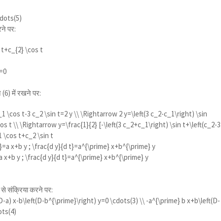
cdots(5)
ने पर:
 t+c_{2} \cos t
=0
(6) में रखने पर:
_1 \cos t-3 c_2 \sin t=2 y \\ \Rightarrow 2 y=\left(3 c_2-c_1\right) \sin
os t \\ \Rightarrow y=\frac{1}{2} [-\left(3 c_2+c_1\right) \sin t+\left(c_2-3
1 \cos t+c_2 \sin t
t}=a x+b y ; \frac{d y}{d t}=a^{\prime} x+b^{\prime} y
a x+b y ; \frac{d y}{d t}=a^{\prime} x+b^{\prime} y
 से संक्रिया करने पर:
D-a) x-b\left(D-b^{\prime}\right) y=0 \cdots(3) \\ -a^{\prime} b x+b\left(D-
ots(4)