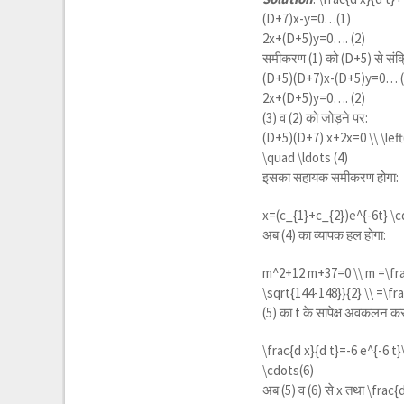
(D+7)x-y=0…(1)
2x+(D+5)y=0…. (2)
समीकरण (1) को (D+5) से संक्
(D+5)(D+7)x-(D+5)y=0… (
2x+(D+5)y=0…. (2)
(3) व (2) को जोड़ने पर:
(D+5)(D+7) x+2x=0 \\ \lef
\quad \ldots (4)
इसका सहायक समीकरण होगा:
x=(c_{1}+c_{2})e^{-6t} \c
अब (4) का व्यापक हल होगा:
m^2+12 m+37=0 \\ m =\frac
\sqrt{144-148}}{2} \\ =\fra
(5) का t के सापेक्ष अवकलन कर
\frac{d x}{d t}=-6 e^{-6 t}
\cdots(6)
अब (5) व (6) से x तथा
\frac{d