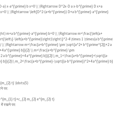
(D-a) x-a^{\prime} b x=0 \\ \Rightarrow D^2x-D a x-b^{\prime} D x+a
 x=0 \\ \Rightarrow \left[D^2-(a+b^{\prime}) D+a b^{\prime}-a^{\prime}
ght) m+a b^{\prime}-a^{\prime} b=0 \\ \Rightarrow m=\frac{\left(a+
rt{\left\{-\left(a+b^{\prime}\right)\right\}^2-4 \times 1 \times(a b^{\prime
1} \\ \Rightarrow m=\frac{a+b^{\prime} \pm \sqrt{a^2+ b^{\prime^{2}}+2 a
+4 a^{\prime} b}}{2} \\ m=\frac{a+b^{\prime} \pm
2 a b^{\prime}+4 a^{\prime} b}}{2}\\ m_1=\frac{a+b^{\prime}+\sqrt{(a-
} b}}{2}\\ m_2=\frac{a+b^{\prime}-\sqrt{(a-b^{\prime})^2+4 a^{\prime} b}
m_{2} t} \ldots(5)
ने पर:
e^{m_{1} t}+c_{2} m_{2} e^{m_{2} t}
में रखने पर: