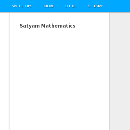
MATHS TIPS
MORE
OTHER
SITEMAP
Satyam Mathematics