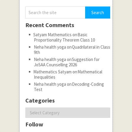
Recent Comments
Satyam Mathematics
on
Basic
Proportionality Theorem Class 10
Neha health yoga
on
Quadrilateral in Class
9th
Neha health yoga
on
Suggestion for
JoSAA Counselling 2026
Mathematics Satyam
on
Mathematical
Inequalities
Neha health yoga
on
Decoding-Coding
Test
Categories
Categories
Follow