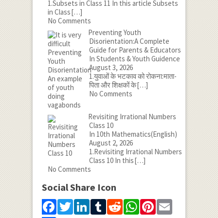
1.Subsets in Class 11 In this article Subsets
in Class
[…]
No Comments
Preventing Youth
Disorientation:A Complete
Guide for Parents & Educators
In Students & Youth Guidence
August 3, 2026
1.युवाओं के भटकाव को रोकना:माता-
पिता और शिक्षकों के
[…]
No Comments
Revisiting Irrational Numbers
Class 10
In 10th Mathematics(English)
August 2, 2026
1.Revisiting Irrational Numbers
Class 10 In this
[…]
No Comments
Social Share Icon
Facebook
Twitter
LinkedIn
Tumblr
Reddit
WhatsApp
Pinterest
Email