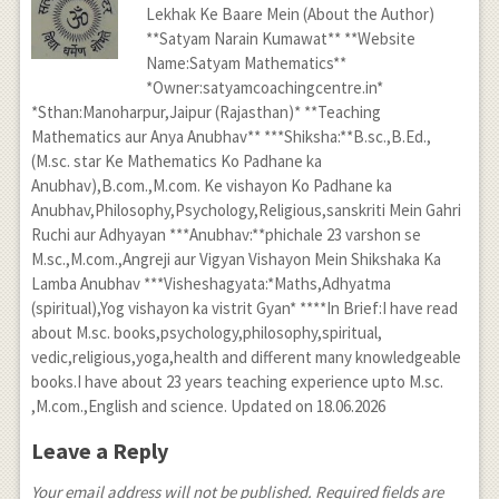
Lekhak Ke Baare Mein (About the Author)
**Satyam Narain Kumawat** **Website
Name:Satyam Mathematics**
*Owner:satyamcoachingcentre.in*
*Sthan:Manoharpur,Jaipur (Rajasthan)* **Teaching
Mathematics aur Anya Anubhav** ***Shiksha:**B.sc.,B.Ed.,
(M.sc. star Ke Mathematics Ko Padhane ka
Anubhav),B.com.,M.com. Ke vishayon Ko Padhane ka
Anubhav,Philosophy,Psychology,Religious,sanskriti Mein Gahri
Ruchi aur Adhyayan ***Anubhav:**phichale 23 varshon se
M.sc.,M.com.,Angreji aur Vigyan Vishayon Mein Shikshaka Ka
Lamba Anubhav ***Visheshagyata:*Maths,Adhyatma
(spiritual),Yog vishayon ka vistrit Gyan* ****In Brief:I have read
about M.sc. books,psychology,philosophy,spiritual,
vedic,religious,yoga,health and different many knowledgeable
books.I have about 23 years teaching experience upto M.sc.
,M.com.,English and science. Updated on 18.06.2026
Leave a Reply
Your email address will not be published. Required fields are