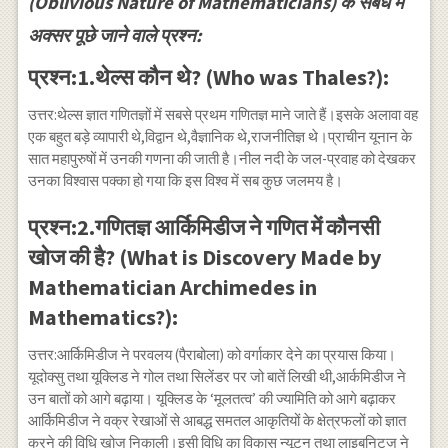
(Oblivious Nature of Mathematicians) के संबंध में
अक्सर पूछे जाने वाले प्रश्न:
प्रश्न:1.थेल्स कौन थे? (Who was Thales?):
उत्तर:थेल्स ज्ञात गणितज्ञों में सबसे प्रथम गणितज्ञ माने जाते हैं।इसके अलावा वह
एक बहुत बड़े व्यापारी थे,विद्वान थे,वैज्ञानिक थे,राजनीतिज्ञ थे।प्राचीन यूनान के
सात महापुरुषों में उनकी गणना की जाती है।नील नदी के जल-प्रवाह को देखकर
उनका विश्वास पक्का हो गया कि इस विश्व में सब कुछ जलमय है।
प्रश्न:2.गणितज्ञ आर्किमिडीज ने गणित में कौनसी
खोज की है? (What is Discovery Made by
Mathematician Archimedes in
Mathematics?):
उत्तर:आर्किमिडीज ने परवलय (पैराबोला) को वर्गाकार देने का प्रयास किया।
यूदोक्सु तथा यूक्लिड ने गोल तथा सिलेंडर पर जो बातें लिखी थी,आर्कमिडीज ने
उन बातों को आगे बढ़ाया। यूक्लिड के ‘मूलतत्व’ की ज्यामिति को आगे बढ़ाकर
आर्किमिडीज ने वक्र रेखाओं से आबद्ध समतल आकृतियों के क्षेत्रफलों को ज्ञात
करने की विधि खोज निकाली।इसी विधि का विकास न्यूटन तथा लाइबनिट्ज ने