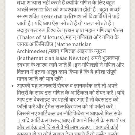
तथा अभ्यास नहीं करते हैं क्योंकि गणित के लिए बहुत
अच्छी स्मरणशक्ति की आवश्यकता होती है।बहुत अच्छी
स्मरणशक्ति प्रखर तथा प्रतिभाशाली विद्यार्थियों में पाई
जाती है।यदि आप ऐसा सोचते हैं तो गलत सोचते हैं।
उदाहरणस्वरूप विश्व के प्रथम ज्ञात महान गणितज्ञ थेल्स
(Thales of Miletuss),महान् गणितज्ञ और गणित के
जनक आर्किमिडीज (Mathematician
Archimedes),महान् गणितज्ञ आइजक न्यूटन
(Mathematician Isaac Newton) अपने भुलक्कड़
स्वभाव के कारण जाने जाते हैं।इन गणितज्ञों ने गणित और
विज्ञान में इतना अद्भुत कार्य किया है कि ये हमेशा संपूर्ण
मानव जाति को याद रहेंगे।
आपको यह जानकारी रोचक व ज्ञानवर्धक लगे तो अपने
मित्रों के साथ इस गणित के आर्टिकल को शेयर करें।यदि
आप इस वेबसाइट पर पहली बार आए हैं तो वेबसाइट को
फॉलो करें और ईमेल सब्सक्रिप्शन को भी फॉलो करें।
जिससे नए आर्टिकल का नोटिफिकेशन आपको मिल सके
। यदि आर्टिकल पसन्द आए तो अपने मित्रों के साथ शेयर
और लाईक करें जिससे वे भी लाभ उठाए । आपकी कोई
समस्या हो या कोई सुझाव देना चाहते हैं तो कमेंट करके