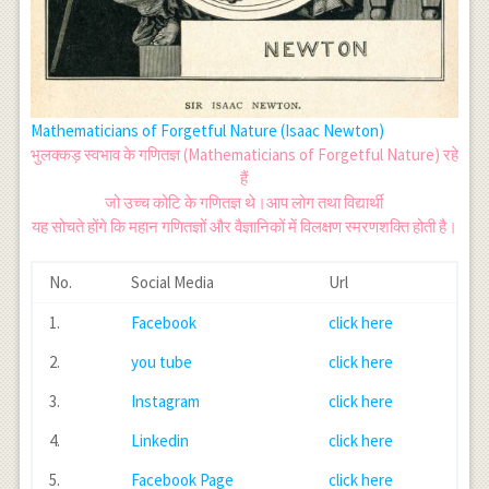
Mathematicians of Forgetful Nature (Isaac Newton)
भुलक्कड़ स्वभाव के गणितज्ञ (Mathematicians of Forgetful Nature) रहे
हैं
जो उच्च कोटि के गणितज्ञ थे।आप लोग तथा विद्यार्थी
यह सोचते होंगे कि महान गणितज्ञों और वैज्ञानिकों में विलक्षण स्मरणशक्ति होती है।
No.
Social Media
Url
1.
Facebook
click here
2.
you tube
click here
3.
Instagram
click here
4.
Linkedin
click here
5.
Facebook Page
click here