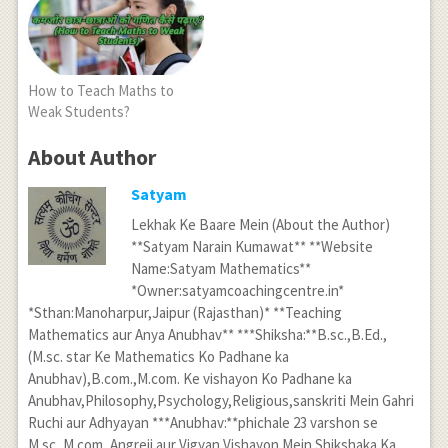
How to Teach Maths to
Weak Students?
About Author
Satyam
Lekhak Ke Baare Mein (About the Author)
**Satyam Narain Kumawat** **Website
Name:Satyam Mathematics**
*Owner:satyamcoachingcentre.in*
*Sthan:Manoharpur,Jaipur (Rajasthan)* **Teaching
Mathematics aur Anya Anubhav** ***Shiksha:**B.sc.,B.Ed.,
(M.sc. star Ke Mathematics Ko Padhane ka
Anubhav),B.com.,M.com. Ke vishayon Ko Padhane ka
Anubhav,Philosophy,Psychology,Religious,sanskriti Mein Gahri
Ruchi aur Adhyayan ***Anubhav:**phichale 23 varshon se
M.sc.,M.com.,Angreji aur Vigyan Vishayon Mein Shikshaka Ka