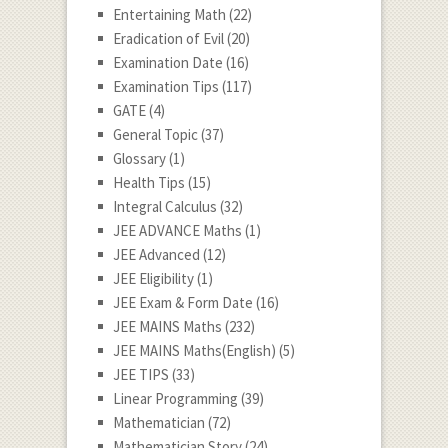
Entertaining Math
(22)
Eradication of Evil
(20)
Examination Date
(16)
Examination Tips
(117)
GATE
(4)
General Topic
(37)
Glossary
(1)
Health Tips
(15)
Integral Calculus
(32)
JEE ADVANCE Maths
(1)
JEE Advanced
(12)
JEE Eligibility
(1)
JEE Exam & Form Date
(16)
JEE MAINS Maths
(232)
JEE MAINS Maths(English)
(5)
JEE TIPS
(33)
Linear Programming
(39)
Mathematician
(72)
Mathematician Story
(24)