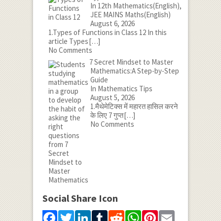
In 12th Mathematics(English),
JEE MAINS Maths(English)
August 6, 2026
1.Types of Functions in Class 12 In this
article Types
[…]
No Comments
7 Secret Mindset to Master
Mathematics:A Step-by-Step
Guide
In Mathematics Tips
August 5, 2026
1.मैथेमेटिक्स में महारत हासिल करने
के लिए 7 गुप्त
[…]
No Comments
Social Share Icon
Facebook
Twitter
LinkedIn
Tumblr
Reddit
WhatsApp
Pinterest
Email