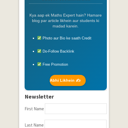
Kya aap ek Maths Expert hain? Hamare
blog par article likhein aur students ki
madad karein.
Photo aur Bio ke saath Credit
Do-Follow Backlink
Free Promotion
Abhi Likhein ✍️
Newsletter
First Name
Last Name