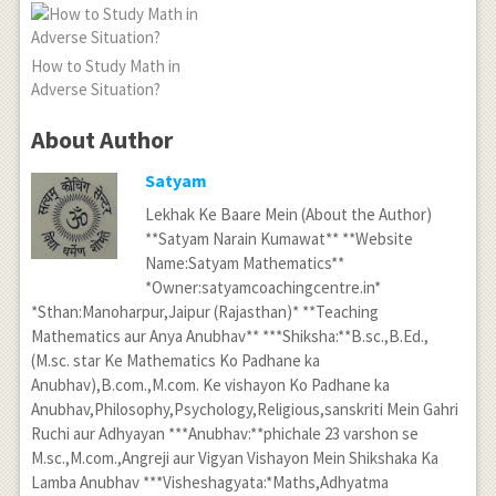
How to Study Math in
Adverse Situation?
About Author
Satyam
Lekhak Ke Baare Mein (About the Author)
**Satyam Narain Kumawat** **Website
Name:Satyam Mathematics**
*Owner:satyamcoachingcentre.in*
*Sthan:Manoharpur,Jaipur (Rajasthan)* **Teaching
Mathematics aur Anya Anubhav** ***Shiksha:**B.sc.,B.Ed.,
(M.sc. star Ke Mathematics Ko Padhane ka
Anubhav),B.com.,M.com. Ke vishayon Ko Padhane ka
Anubhav,Philosophy,Psychology,Religious,sanskriti Mein Gahri
Ruchi aur Adhyayan ***Anubhav:**phichale 23 varshon se
M.sc.,M.com.,Angreji aur Vigyan Vishayon Mein Shikshaka Ka
Lamba Anubhav ***Visheshagyata:*Maths,Adhyatma