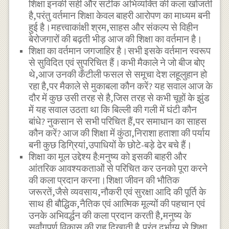
शिक्षा इनकी सही और सटीक अभिव्यक्ति की कला खोजती
है,परंतु वर्तमान शिक्षा केवल बाहरी आरोपण का माध्यम बनी
हुई है।महत्त्वाकांक्षी श्रम,साहस और संकल्प से विहीन
बेरोजगारों की बढ़ती भीड़ आज की शिक्षा का वर्तमान है।
शिक्षा का वर्तमान जगजाहिर है।सभी इसके वर्तमान स्वरूप
से सुविदित एवं सुपरिचित हैं।कभी मैकाले ने जो बीज बोए
थे,आज उनकी कँटीली फसल से समूचा देश लहूलुहान हो
रहा है,पर मैकाले से मुकाबला कौन करें? यह सवाल आज के
दौर में कुछ उसी तरह से है,जिस तरह से कभी चूहों के झुंड
में यह सवाल उठता था कि बिल्ली की गली में घंटी कौन
बांधे? नुकसान से सभी परिचित हैं,पर समाधान का साहस
कौन करें? आज की शिक्षा में कुंठा,निराशा हताशा की पर्याय
बनी कुछ डिग्रियां,उपाधियों के छोटे-बड़े ढेर बचे हैं।
शिक्षा का मूल उद्देश्य है:मनुष्य को इसकी बाहरी और
आंतरिक आवश्यकताओं से परिचित कर उनको पूरा करने
की कला प्रदान करना।शिक्षा जीवन की भौतिक
जरूरतें,जैसे व्यवसाय,नौकरी एवं सुरक्षा आदि की पूर्ति के
साथ ही बौद्धिक,नैतिक एवं आत्मिक मूल्यों की पहचान एवं
उनके अभिवर्द्धन की कला प्रदान करती है,मनुष्य के
सर्वांगपूर्ण विकास की राह दिखाती है,परंतु दुर्भाग्य से शिक्षा