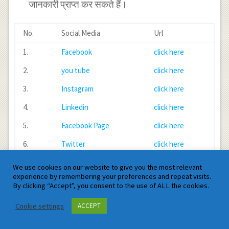
जानकारी प्राप्त कर सकते हैं।
No.
Social Media
Url
1.
Facebook
click here
2.
you tube
click here
3.
Instagram
click here
4.
Linkedin
click here
5.
Facebook Page
click here
6.
Twitter
click here
We use cookies on our website to give you the most relevant
Facebook
Twitter
LinkedIn
Tumblr
Reddit
WhatsApp
Pinterest
Email
Shar
experience by remembering your preferences and repeat visits.
By clicking “Accept”, you consent to the use of ALL the cookies.
Cookie settings
ACCEPT