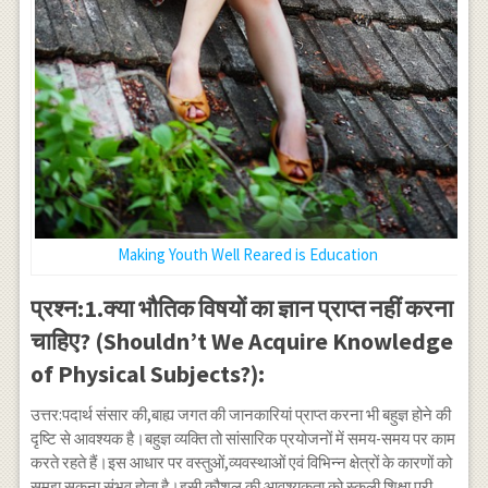
Making Youth Well Reared is Education
प्रश्न:1.क्या भौतिक विषयों का ज्ञान प्राप्त नहीं करना
चाहिए? (Shouldn’t We Acquire Knowledge
of Physical Subjects?):
उत्तर:पदार्थ संसार की,बाह्य जगत की जानकारियां प्राप्त करना भी बहुज्ञ होने की
दृष्टि से आवश्यक है।बहुज्ञ व्यक्ति तो सांसारिक प्रयोजनों में समय-समय पर काम
करते रहते हैं।इस आधार पर वस्तुओं,व्यवस्थाओं एवं विभिन्न क्षेत्रों के कारणों को
समझ सकना संभव होता है।इसी कौशल की आवश्यकता को स्कूली शिक्षा पूरी