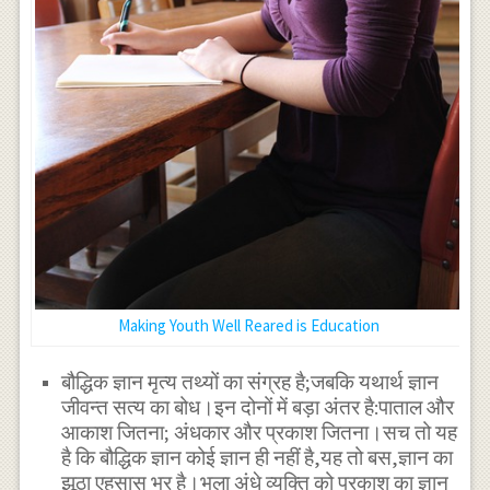
Making Youth Well Reared is Education
बौद्धिक ज्ञान मृत्य तथ्यों का संग्रह है;जबकि यथार्थ ज्ञान
जीवन्त सत्य का बोध।इन दोनों में बड़ा अंतर है:पाताल और
आकाश जितना; अंधकार और प्रकाश जितना।सच तो यह
है कि बौद्धिक ज्ञान कोई ज्ञान ही नहीं है,यह तो बस,ज्ञान का
झूठा एहसास भर है।भला अंधे व्यक्ति को प्रकाश का ज्ञान