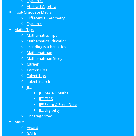
Dynamics
Abstract Algebra
Post-Graduate Maths
Differential Geometry
Dynamic
Maths Tips
Mathematics Tips
Mathematics Education
Trending Mathematics
Mathematician
Mathematician Story
Career
Career Tips
Talent Tips
Talent Search
JEE
JEE MAINS Maths
JEE TIPS
JEE Exam & Form Date
JEE Eligibility
Uncategorized
More
Award
GATE