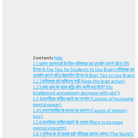
Contents
hide
1
1.छात्र-छात्राओं के लिए मस्तिष्क का उपयोग करने की 6 टॉप
टिप्स (6 Top Tips for Students to Use Brain),मस्तिष्क का
उपयोग करने की 6 बेहतरीन टिप्स (6 Best Tips to Use Brain):
1.1
2.मस्तिष्क को सक्रिय रखें (Keep the brain active):
1.2
3.क्या आयु के साथ बुद्धि और स्मृति घटती है? (Do
intelligence and memory decrease with age?):
1.3
4.मानसिक शक्ति बढ़ने का प्रसंग (Context of increasing
mental power):
1.4
5.स्मरणशक्ति के ह्रास का कारण (Causes of memory
loss):
1.5
6.मानसिक शक्ति बढ़ाने के उपाय (Ways to increase
mental strength):
1.6
7.दुनिया के दो सबसे बड़े गणितज्ञ (हास्य-व्यंग्य) (The World’s