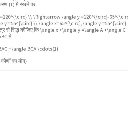
ण (1) में रखने पर-
 =120^{\circ} \\ \Rightarrow \angle y =120^{\circ}-65^{\cir
e y =55^{\circ} \\ \angle x=65^{\circ},\angle y =55^{\circ}
त्र से सिद्ध कीजिए कि
\angle x +\angle y =\angle A +\angle C
 ABC
में
BAC +\angle BCA \cdots(1)
 कोणों का योग)