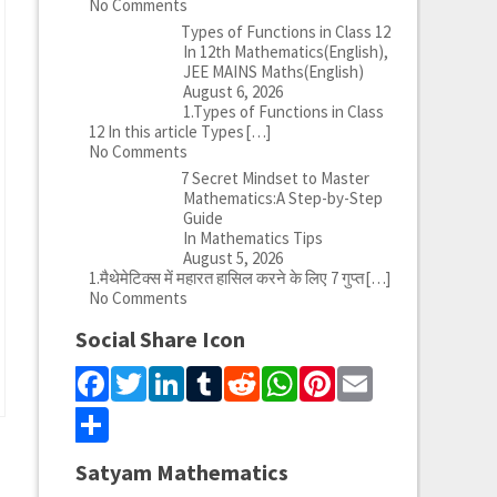
No Comments
Types of Functions in Class 12
In 12th Mathematics(English),
JEE MAINS Maths(English)
August 6, 2026
1.Types of Functions in Class
12 In this article Types
[…]
No Comments
7 Secret Mindset to Master
Mathematics:A Step-by-Step
Guide
In Mathematics Tips
August 5, 2026
1.मैथेमेटिक्स में महारत हासिल करने के लिए 7 गुप्त
[…]
No Comments
Social Share Icon
Facebook
Twitter
LinkedIn
Tumblr
Reddit
WhatsApp
Pinterest
Email
Share
Satyam Mathematics