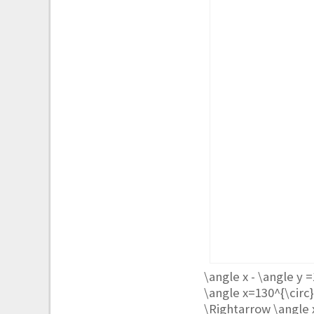
\angle x - \angle y =10^{
\angle x=130^{\circ}
\Rightarrow \angle 