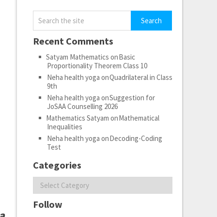
Recent Comments
Satyam Mathematics
on
Basic
Proportionality Theorem Class 10
Neha health yoga
on
Quadrilateral in Class
9th
Neha health yoga
on
Suggestion for
JoSAA Counselling 2026
Mathematics Satyam
on
Mathematical
Inequalities
Neha health yoga
on
Decoding-Coding
Test
Categories
Categories
Follow
 a