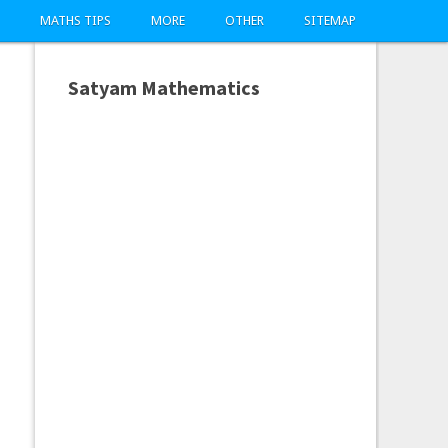
MATHS TIPS
MORE
OTHER
SITEMAP
Satyam Mathematics