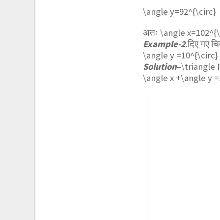
\angle y=92^{\circ}
अतः
\angle x=102^{\
Example-2
.दिए गए चि
\angle y =10^{\circ}
Solution
–
\triangle
\angle x +\angle y =