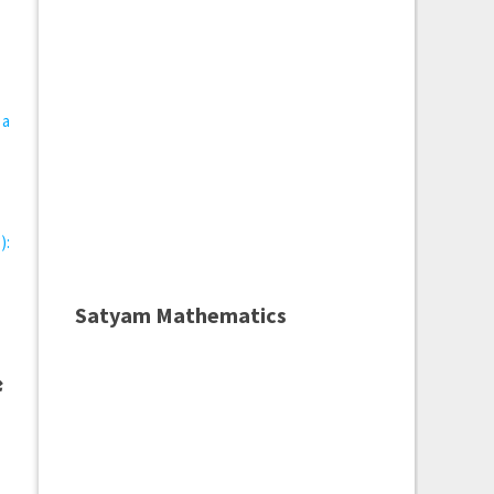
 a
):
Satyam Mathematics