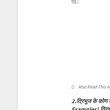
पढ़ें।
Also Read This Ar
2.त्रिभुज के कोण
Examples),त्रिभु