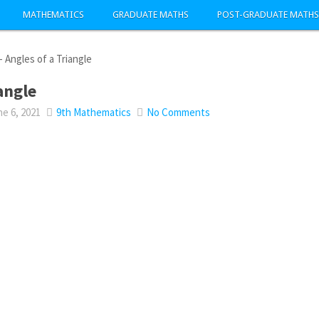
MATHEMATICS
GRADUATE MATHS
POST-GRADUATE MATHS
-
Angles of a Triangle
angle
e 6, 2021
9th Mathematics
No Comments