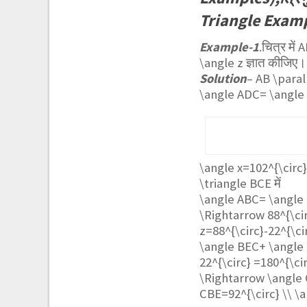
Triangle Examp
Example-1
.चित्र में
A
\angle z
ज्ञात कीजिए।
Solution
–
AB \paral
\angle ADC= \angl
\angle x=102^{\circ
\triangle BCE
में
\angle ABC= \angle
\Rightarrow 88^{\ci
z=88^{\circ}-22^{\ci
\angle BEC+ \angle 
22^{\circ} =180^{\ci
\Rightarrow \angle 
CBE=92^{\circ} \\ 