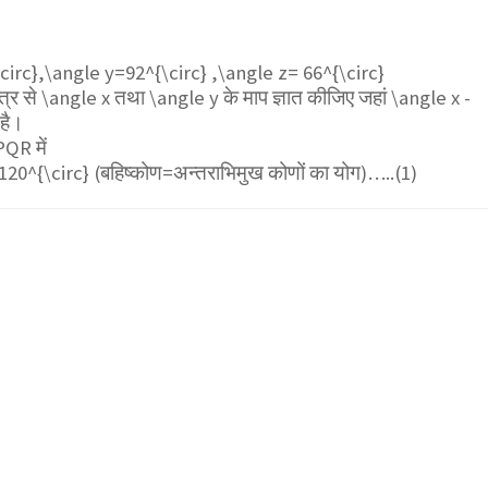
circ},\angle y=92^{\circ} ,\angle z= 66^{\circ}
त्र से
\angle x
तथा
\angle y
के माप ज्ञात कीजिए जहां
\angle x -
है।
 PQR
में
120^{\circ}
(बहिष्कोण=अन्तराभिमुख कोणों का योग)…..(1)