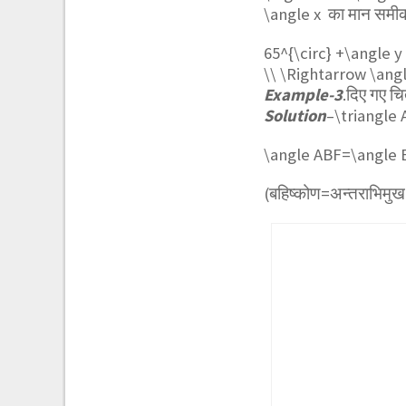
\angle x
का मान समीकर
65^{\circ} +\angle y
\\ \Rightarrow \angl
Example-3
.दिए गए चि
Solution
–
\triangle
\angle ABF=\angle 
(बहिष्कोण=अन्तराभिमुख