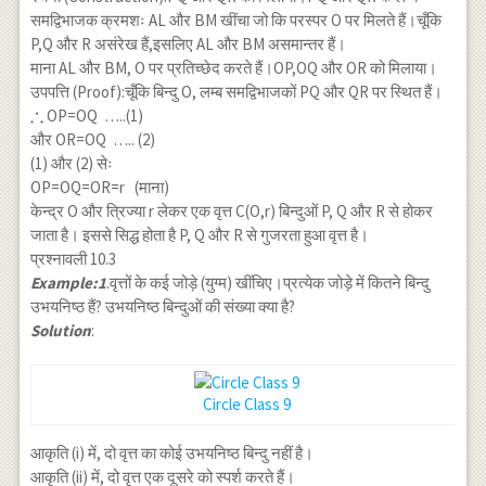
समद्विभाजक क्रमशः AL और BM खींचा जो कि परस्पर O पर मिलते हैं।चूँकि
P,Q और R असंरेख हैं,इसलिए AL और BM असमान्तर हैं।
माना AL और BM, O पर प्रतिच्छेद करते हैं।OP,OQ और OR को मिलाया।
उपपत्ति (Proof):चूँकि बिन्दु O, लम्ब समद्विभाजकों PQ और QR पर स्थित हैं।
∴
\therefore
OP=OQ …..(1)
और OR=OQ ….. (2)
(1) और (2) सेः
OP=OQ=OR=r (माना)
केन्द्र O और त्रिज्या r लेकर एक वृत्त C(O,r) बिन्दुओं P, Q और R से होकर
जाता है। इससे सिद्ध होता है P, Q और R से गुजरता हुआ वृत्त है।
प्रश्नावली 10.3
Example:1
.वृत्तों के कई जोड़े (युग्म) खींचिए।प्रत्येक जोड़े में कितने बिन्दु
उभयनिष्ठ हैं? उभयनिष्ठ बिन्दुओं की संख्या क्या है?
Solution
:
Circle Class 9
आकृति (i) में, दो वृत्त का कोई उभयनिष्ठ बिन्दु नहीं है।
आकृति (ii) में, दो वृत्त एक दूसरे को स्पर्श करते हैं।