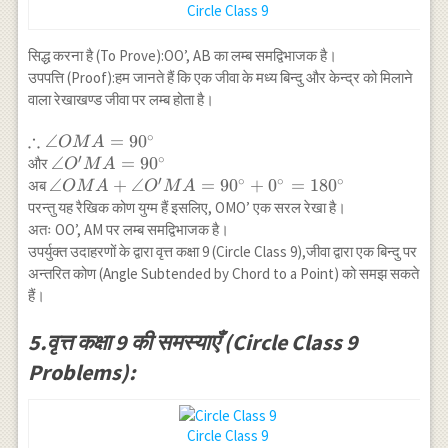
Circle Class 9
सिद्ध करना है (To Prove):OO’, AB का लम्ब समद्विभाजक है।
उपपत्ति (Proof):हम जानते हैं कि एक जीवा के मध्य बिन्दु और केन्द्र को मिलाने
वाला रेखाखण्ड जीवा पर लम्ब होता है।
∴
∘
\therefore \angle
∠
=
9
0
OM
A
′
∘
OMA=90^{\circ}
\angle
∠
=
9
0
और
O
M
A
′
∘
∘
∘
O^{\prime}MA=90^{\circ}
\angle OMA+\angle
∠
+
∠
=
9
0
+
0
=
18
0
अब
OM
A
O
M
A
O^{\prime}MA=90^{\circ}+0^{\circ}=180^{\cir
परन्तु यह रैखिक कोण युग्म हैं इसलिए, OMO’ एक सरल रेखा है।
अतः OO’, AM पर लम्ब समद्विभाजक है।
उपर्युक्त उदाहरणों के द्वारा वृत्त कक्षा 9 (Circle Class 9),जीवा द्वारा एक बिन्दु पर
अन्तरित कोण (Angle Subtended by Chord to a Point) को समझ सकते
हैं।
5.वृत्त कक्षा 9 की समस्याएँ (Circle Class 9
Problems):
Circle Class 9