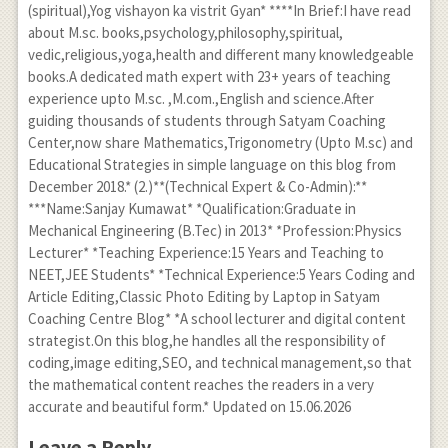
(spiritual),Yog vishayon ka vistrit Gyan* ****In Brief:I have read
about M.sc. books,psychology,philosophy,spiritual,
vedic,religious,yoga,health and different many knowledgeable
books.A dedicated math expert with 23+ years of teaching
experience upto M.sc. ,M.com.,English and science.After
guiding thousands of students through Satyam Coaching
Center,now share Mathematics,Trigonometry (Upto M.sc) and
Educational Strategies in simple language on this blog from
December 2018.* (2.)**(Technical Expert & Co-Admin):**
***Name:Sanjay Kumawat* *Qualification:Graduate in
Mechanical Engineering (B.Tec) in 2013* *Profession:Physics
Lecturer* *Teaching Experience:15 Years and Teaching to
NEET,JEE Students* *Technical Experience:5 Years Coding and
Article Editing,Classic Photo Editing by Laptop in Satyam
Coaching Centre Blog* *A school lecturer and digital content
strategist.On this blog,he handles all the responsibility of
coding,image editing,SEO, and technical management,so that
the mathematical content reaches the readers in a very
accurate and beautiful form.* Updated on 15.06.2026
Leave a Reply