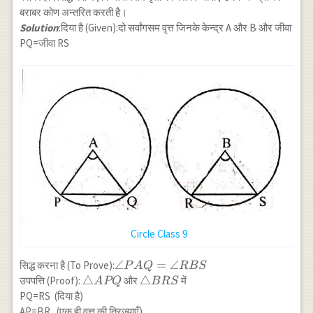
\\ \Rightarrow
बराबर कोण अन्तरित करती है।
OC \perp AB
Solution
:दिया है (Given):दो सर्वांगसम वृत्त जिनके केन्द्र A और B और जीवा
PQ=जीवा RS
Circle Class 9
\angle
∠
=
∠
सिद्ध करना है (To Prove):
P
A
Q
RBS
PAQ=\angle
\triangle
△
\triangle
△
उपपत्ति (Proof):
और
में
A
PQ
BRS
RBS
APQ
BRS
PQ=RS (दिया है)
AP=BR (एक ही वृत्त की त्रिज्याएँ)