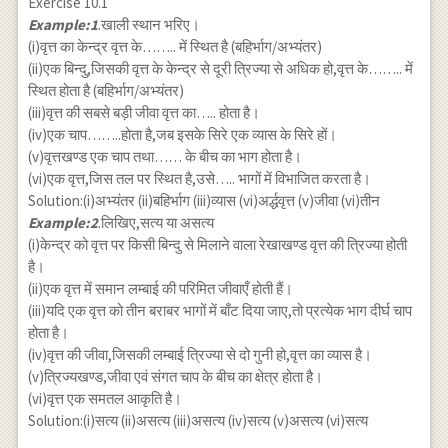
Exercise 10.1
Example:1
.खाली स्थान भरिए।
(i)वृत्त का केन्द्र वृत्त के…….. में स्थित है (बहिर्भाग/अभ्यंतर)
(ii)एक बिन्दु,जिसकी वृत्त के केन्द्र से दूरी त्रिज्या से अधिक हो,वृत्त के…….. में
स्थित होता है (बहिर्भाग/अभ्यंतर)
(iii)वृत्त की सबसे बड़ी जीवा वृत्त का….. होता है।
(iv)एक चाप……..होता है,जब इसके सिरे एक व्यास के सिरे हों।
(v)वृत्तखण्ड एक चाप तथा…… के बीच का भाग होता है।
(vi)एक वृत्त,जिस तल पर स्थित है,उसे….. भागों में विभाजित करता है।
Solution:(i)अभ्यंतर (ii)बहिर्भाग (iii)व्यास (vi)अर्द्धवृत्त (v)जीवा (vi)तीन
Example:2
.लिखिए,सत्य या असत्य
(i)केन्द्र को वृत्त पर किसी बिन्दु से मिलाने वाला रेखाखण्ड वृत्त की त्रिज्या होती
है।
(ii)एक वृत्त में समान लम्बाई की परिमित जीवाएँ होती हैं।
(iii)यदि एक वृत्त को तीन बराबर भागों में बाँट दिया जाए,तो प्रत्येक भाग दीर्घ चाप
होता है।
(iv)वृत्त की जीवा,जिसकी लम्बाई त्रिज्या से दो गुनी हो,वृत्त का व्यास है।
(v)त्रिज्यखण्ड,जीवा एवं संगत चाप के बीच का क्षेत्र होता है।
(vi)वृत्त एक समतल आकृति है।
Solution:(i)सत्य (ii)असत्य (iii)असत्य (iv)सत्य (v)असत्य (vi)सत्य