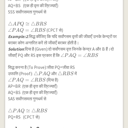
AQ=BS (एक ही वृत्त की त्रिज्याएँ)
SSS सर्वांगसमता गुणधर्म से
\triangle
△
≅
△
A
PQ
BRS
APQ
∠
=
∠
(CPCT से)
P
A
Q
RBS
\cong
Example:2
.सिद्ध कीजिए कि यदि सर्वांगसम वृत्तों की जीवाएँ उनके केन्द्रों पर
\triangle
बराबर कोण अन्तरित करें तो जीवाएँ बराबर होती है।
BRS \\
Solution
:दिया है (Given):दो सर्वांगसम वृत्त जिनके केन्द्र A और B हैं।दो
\angle P
\angle
∠
=
∠
जीवाएँ PQ और RS इस प्रकार हैं कि
P
A
Q
RBS
A
PAQ=\angle
Q=\angle
RBS
सिद्ध करना है (To Prove):जीवा PQ=जीवा RS
RBS
\triangle
△
\triangle
△
उपपत्ति (Proof):
और
में
P
A
Q
RBS
PAQ
RBS
\angle
∠
=
∠
(दिया है)
P
A
Q
RBS
PAQ=\angle
AP=BR (एक ही वृत्त की त्रिज्याएँ)
RBS
AQ=BS (एक ही वृत्त की त्रिज्याएँ)
SAS सर्वांगसमता गुणधर्म से
\triangle
△
≅
△
P
A
Q
RBS
PAQ
PQ=RS (CPCT से)
\cong