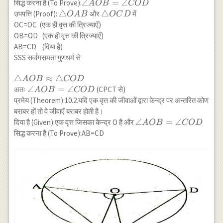
\angle
∠
=
∠
सिद्ध करना है (To Prove):
A
OB
CO
D
AOB=\angle
\triangle
△
\triangle
△
उपपत्ति (Proof):
और
में
O
A
B
OC
D
COD
OAB
OCD
OC=OC (एक ही वृत्त की त्रिज्याएँ)
OB=OD (एक ही वृत्त की त्रिज्याएँ)
AB=CD (दिया है)
SSS सर्वांगसमता गुणधर्म से
\triangle
△
≈
△
A
OB
CO
D
AOB
\angle
∠
=
∠
अतः
(CPCT से)
A
OB
CO
D
\approx
AOB=\angle
प्रमेय (Theorem):10.2.यदि एक वृत्त की जीवाओं द्वारा केन्द्र पर अन्तरित कोण
\triangle
COD
बराबर हों तो वे जीवाएँ बराबर होती है।
COD
\angle
∠
=
∠
दिया है (Given):एक वृत्त जिसका केन्द्र O है और
A
OB
CO
D
AOB=\angle
सिद्ध करना है (To Prove):AB=CD
COD