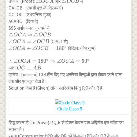
\triangle
△
\triangle
△
उपपत्ति (Proof):
और
में
OC
A
OCB
OCA
OCB
OA=OB (एक ही वृत्त की त्रिज्याएँ)
OC=OC (उभयनिष्ठ भुजा)
AC=BC (दिया है)
SSS सर्वांगसमता गुणधर्म से
\triangle
△
≈
△
OC
A
OCB
OCA
∠
=
∠
(CPCT से)
OC
A
OCB
\approx
∘
\angle
∠
+
∠
=
18
0
(रैखिक कोण युग्म)
OC
A
OCB
\triangle
OCA+\angle
OCB \\
∴
∘
∘
OCB=180^{\circ}
\therefore \angle
∠
=
18
0
⇒
∠
=
9
0
OC
A
OC
A
\angle
OCA=180^{\circ}
OC
⊥
अतः
OC
A
B
OCA=\angle
\Rightarrow
\perp
प्रमेय Theorem):10.4.तीन दिए गए असंरेख बिन्दुओं द्वारा होकर जाने वाला
OCB
\angle
AB
एक और एक वृत्त होता है।
OCA=90^{\circ}
Solution:दिया है (Given):तीन असंरेखीय बिन्दु P,Q और R हैं।
Circle Class 9
सिद्ध करना है (To Prove):P,Q,R से होकर केवल एक अद्वितीय वृत्त खींचा जा
सकता है।
रचना (Construction):PQ और QR को मिलाया।PQ और QR के लम्ब