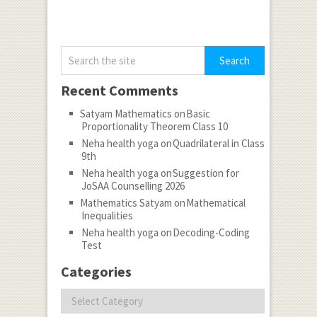
Recent Comments
Satyam Mathematics
on
Basic
Proportionality Theorem Class 10
Neha health yoga
on
Quadrilateral in Class
9th
Neha health yoga
on
Suggestion for
JoSAA Counselling 2026
Mathematics Satyam
on
Mathematical
Inequalities
Neha health yoga
on
Decoding-Coding
Test
Categories
Categories