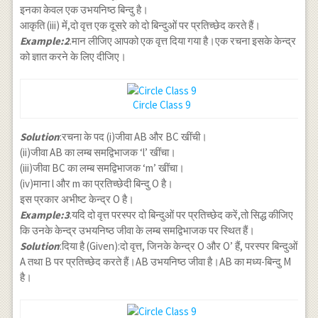
इनका केवल एक उभयनिष्ठ बिन्दु है।
आकृति (iii) में,दो वृत्त एक दूसरे को दो बिन्दुओं पर प्रतिच्छेद करते हैं।
Example:2
.मान लीजिए आपको एक वृत्त दिया गया है।एक रचना इसके केन्द्र
को ज्ञात करने के लिए दीजिए।
Circle Class 9
Solution
:रचना के पद (i)जीवा AB और BC खींची।
(ii)जीवा AB का लम्ब समद्विभाजक ‘l’ खींचा।
(iii)जीवा BC का लम्ब समद्विभाजक ‘m’ खींचा।
(iv)माना l और m का प्रतिच्छेदी बिन्दु O है।
इस प्रकार अभीष्ट केन्द्र O है।
Example:3
.यदि दो वृत्त परस्पर दो बिन्दुओं पर प्रतिच्छेद करें,तो सिद्ध कीजिए
कि उनके केन्द्र उभयनिष्ठ जीवा के लम्ब समद्विभाजक पर स्थित हैं।
Solution
:दिया है (Given):दो वृत्त, जिनके केन्द्र O और O’ हैं, परस्पर बिन्दुओं
A तथा B पर प्रतिच्छेद करते हैं।AB उभयनिष्ठ जीवा है।AB का मध्य-बिन्दु M
है।