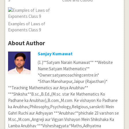
Examples of Laws of
Exponents Class 9
About Author
Sanjay Kumawat
(1.)**Satyam Narain Kumawat** **Website
Name:Satyam Mathematics**
*Owner:satyamcoachingcentre.in*
*Sthan:Manoharpur,Jaipur (Rajasthan)*
**Teaching Mathematics aur Anya Anubhav**
***Shiksha:**B.sc.,B.Ed.,(M.sc. star Ke Mathematics Ko
Padhane ka Anubhav),B.com.,M.com. Ke vishayon Ko Padhane
ka Anubhav,Philosophy,Psychology,Religious,sanskriti Mein
Gahri Ruchi aur Adhyayan ***Anubhav:**phichale 23 varshon se
M.sc.,M.com.,Angreji aur Vigyan Vishayon Mein Shikshaka Ka
Lamba Anubhav ***Visheshagyata:*Maths,Adhyatma