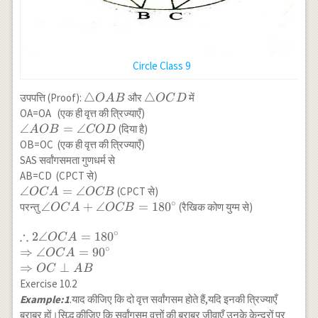
Circle Class 9
\triangle
△
\triangle
△
उपपत्ति (Proof):
और
में
O
A
B
OC
D
OAB
OCD
OA=OA (एक ही वृत्त की त्रिज्याएँ)
\angle
∠
=
∠
(दिया है)
A
OB
CO
D
AOB=\angle
OB=OC (एक ही वृत्त की त्रिज्याएँ)
COD
SAS सर्वांगसमता गुणधर्म से
AB=CD (CPCT से)
\angle
∠
=
∠
(CPCT से)
OC
A
OCB
∘
OCA
\angle
∠
+
∠
=
18
0
परन्तु
(रैखिक कोण युग्म से)
OC
A
OCB
=\angle
OCA+\angle
∴
∘
OCB
\therefore 2
2∠
OCB=180^{\circ}
=
18
0
OC
A
∘
\angle
⇒
∠
=
9
0
OC
A
OCA=180^{\circ}
⇒
⊥
OC
A
B
\\ \Rightarrow
Exercise 10.2
\angle
Example:1
.याद कीजिए कि दो वृत्त सर्वांगसम होते हैं,यदि इनकी त्रिज्याएँ
OCA=90^{\circ}
बराबर हों।सिद्ध कीजिए कि सर्वांगसम वृत्तों की बराबर जीवाएँ उनके केन्द्रों पर