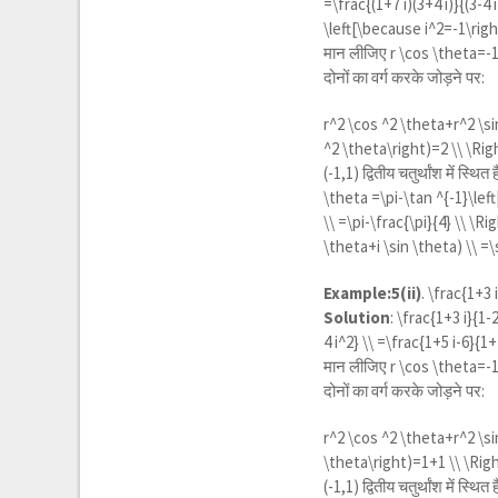
=\frac{(1+7 i)(3+4 i)}{(3-4 
\left[\because i^2=-1\righ
मान लीजिए
r \cos \theta=-1
दोनों का वर्ग करके जोड़ने पर:
r^2 \cos ^2 \theta+r^2 \si
^2 \theta\right)=2 \\ \Rig
(-1,1) द्वितीय चतुर्थांश में स्थि
\theta =\pi-\tan ^{-1}\left|
\\ =\pi-\frac{\pi}{4} \\ \R
\theta+i \sin \theta) \\ =\s
Example:5(ii)
.
\frac{1+3 i
Solution
:
\frac{1+3 i}{1-2
4 i^2} \\ =\frac{1+5 i-6}{1
मान लीजिए
r \cos \theta=-1
दोनों का वर्ग करके जोड़ने पर:
r^2 \cos ^2 \theta+r^2 \si
\theta\right)=1+1 \\ \Rig
(-1,1) द्वितीय चतुर्थांश में स्थि