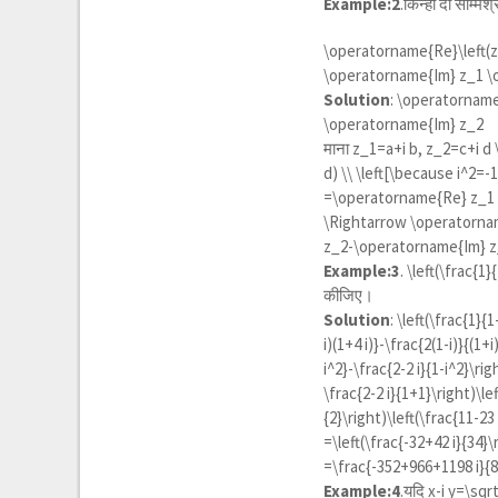
Example:2
.किन्हीं दो सम्मिश
\operatorname{Re}\left(
\operatorname{Im} z_1 \
Solution
:
\operatorname
\operatorname{Im} z_2
माना
z_1=a+i b, z_2=c+i d \
d) \\ \left[\because i^2=-
=\operatorname{Re} z_1 
\Rightarrow \operatorna
z_2-\operatorname{Im} z
Example:3
.
\left(\frac{1}{
कीजिए।
Solution
:
\left(\frac{1}{1
i)(1+4 i)}-\frac{2(1-i)}{(1+i
i^2}-\frac{2-2 i}{1-i^2}\rig
\frac{2-2 i}{1+1}\right)\lef
{2}\right)\left(\frac{11-23 
=\left(\frac{-32+42 i}{34}\
=\frac{-352+966+1198 i}{88
Example:4
.यदि
x-i y=\sqrt