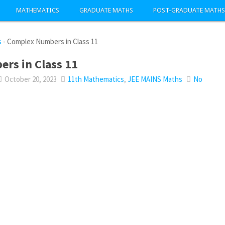
MATHEMATICS
GRADUATE MATHS
POST-GRADUATE MATHS
s
-
Complex Numbers in Class 11
rs in Class 11
October 20, 2023
11th Mathematics
,
JEE MAINS Maths
No