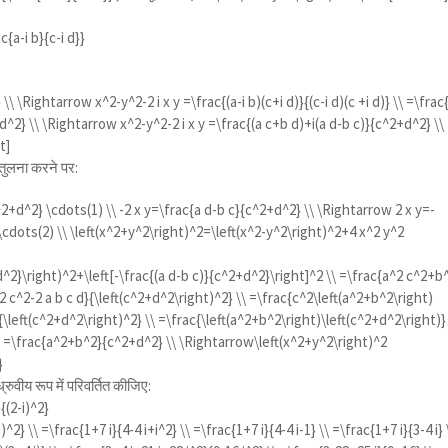
c{a-i b}{c-i d}}
} \\ \Rightarrow x^2-y^2-2 i x y =\frac{(a-i b)(c+i d)}{(c-i d)(c +i d)} \\ =\frac
 d^2} \\ \Rightarrow x^2-y^2-2 i x y =\frac{(a c+b d)+i(a d-b c)}{c^2+d^2} \\
t]
 तुलना करने पर:
2+d^2} \cdots(1) \\ -2 x y=\frac{a d-b c}{c^2+d^2} \\ \Rightarrow 2 x y=-
\cdots(2) \\ \left(x^2+y^2\right)^2=\left(x^2-y^2\right)^2+4 x^2 y^2
d^2}\right)^2+\left[-\frac{(a d-b c)}{c^2+d^2}\right]^2 \\ =\frac{a^2 c^2+b
c^2-2 a b c d}{\left(c^2+d^2\right)^2} \\ =\frac{c^2\left(a^2+b^2\right)
\left(c^2+d^2\right)^2} \\ =\frac{\left(a^2+b^2\right)\left(c^2+d^2\right)}
\\ =\frac{a^2+b^2}{c^2+d^2} \\ \Rightarrow\left(x^2+y^2\right)^2
}
रुवीय रूप में परिवर्तित कीजिए:
{(2-i)^2}
i)^2} \\ =\frac{1+7 i}{4-4 i+i^2} \\ =\frac{1+7 i}{4-4 i-1} \\ =\frac{1+7 i}{3-4 i} 