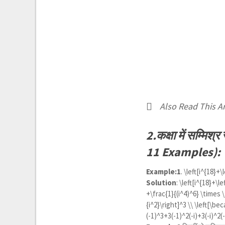
Also Read This Ar
2.कक्षा में सम्म
11 Examples):
Example:1
.
\left[i^{18}+\
Solution
:
\left[i^{18}+\le
+\frac{1}{(i^4)^6} \times \
{i^2}\right]^3 \\ \left[\bec
(-1)^3+3(-1)^2(-i)+3(-i)^2(-1