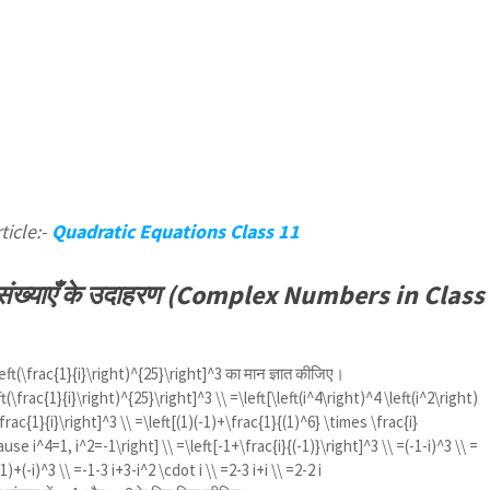
ticle:-
Quadratic Equations Class 11
िश्र संख्याएँ के उदाहरण (Complex Numbers in Class
left(\frac{1}{i}\right)^{25}\right]^3
का मान ज्ञात कीजिए।
ft(\frac{1}{i}\right)^{25}\right]^3 \\ =\left[\left(i^4\right)^4 \left(i^2\right)
frac{1}{i}\right]^3 \\ =\left[(1)(-1)+\frac{1}{(1)^6} \times \frac{i}
ause i^4=1, i^2=-1\right] \\ =\left[-1+\frac{i}{(-1)}\right]^3 \\ =(-1-i)^3 \\ =
)+(-i)^3 \\ =-1-3 i+3-i^2 \cdot i \\ =2-3 i+i \\ =2-2 i