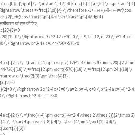
\frac{b}{a}\right| \\ =\pi-\tan ^{-1}\left|\frac{1}{-1}\right| \\ =\pi-\tan ^{-1
\ \Rightarrow \theta =\frac{3 \pi}{4} \\ \therefore -1+i
का ध्रुवीय रूप=
r(\cos
qrt{2}\left(\cos \frac{3 \pi}{4}+i \sin \frac{3 \pi}{4}\right)
्येक समीकरण को हल कीजिए:
ac{20}{3}=0
{20}{3}=0 \\ \Rightarrow 9 x^2-12 x+20=0 \\ a=9, b=-12, c=20 \\ b^2-4 a c=
 20 \\ \Rightarrow b^2-4 a c=144-720=-576<0
 a c}}{2 a} \\ =\frac{-(-12) \pm \sqrt{(-12)^2-4 \times 9 \times 20}}{2 \time
44-720}}{18} \\ =\frac{12 \pm \sqrt{-576}}{18} \\ =\frac{12 \pm 24 i}{18} \\
ghtarrow x=\frac{2}{3} \pm \frac{4}{3} i
{3}{2}=0
}{2}=0 \\ \Rightarrow 2 x^2-4 x+3=0 \\ a=2, b=-4, c=3 \\ b^2-4 a c=(-4)^2-4
4 \\ \Rightarrow b^2-4 a c =-8<0
a c}}{2 a} \\ =\frac{-(-4) \pm \sqrt{(-4)^2-4 \times 2 \times 3}}{2 \times 2}
4} \\ =\frac{4 \pm \sqrt{-8}}{4} \\ =\frac{4 \pm 2 \sqrt{2} i}{4} \\
\sqrt{2}}{2} i
1=0