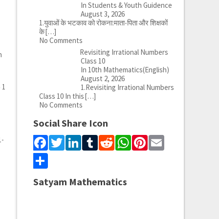
In Students & Youth Guidence
August 3, 2026
1.युवाओं के भटकाव को रोकना:माता-पिता और शिक्षकों
के
[…]
No Comments
Revisiting Irrational Numbers
n
Class 10
In 10th Mathematics(English)
August 2, 2026
 1
1.Revisiting Irrational Numbers
Class 10 In this
[…]
No Comments
Social Share Icon
Facebook
Twitter
LinkedIn
Tumblr
Reddit
WhatsApp
Pinterest
Email
1-
Share
Satyam Mathematics