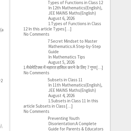
Types of Functions in Class 12
In 12th Mathematics(English),
JEE MAINS Maths(English)
August 6, 2026
1.Types of Functions in Class
12 In this article Types
[…]
{(a
No Comments
7 Secret Mindset to Master
Mathematics:A Step-by-Step
Guide
In Mathematics Tips
August 5, 2026
1.मैथेमेटिक्स में महारत हासिल करने के लिए 7 गुप्त
[…]
No Comments
Subsets in Class 11
^2
In 11th Mathematics(English),
JEE MAINS Maths(English)
August 4, 2026
1.Subsets in Class 11 In this
article Subsets in Class
[…]
No Comments
Preventing Youth
Disorientation:A Complete
\\
Guide for Parents & Educators