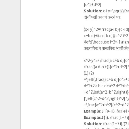
{c^2+d^2}
Solution
:
x-i y=\sqrt{\fra
दोनों पक्षों का वर्ग करने पर:
(x-i y)^2=\frac{a-i b}{c-i d
c+b d)+i(a d-b c)}{c^2-i^2
\left[\because i^2=-1\righ
काल्पनिक व वास्तविक भागों की
x^2-y^2=\frac{a c+b d}{c^
\frac{(a d-b c)}{c^2+d^2} 
(1) (2)
=
\left(\frac{ac+b d}{c^2+
d^2+2 a b c d+a^2 d^2+b^2 
+d^2\left(a^2+b^2\right)}{
{\left(c^2+d^2\right)^2} 
=\frac{a^2+b^2}{c^2+d^2
Example:5
.निम्नलिखित को ध्
Example:5(i)
.
\frac{1+7 i}
Solution
:
\frac{1+7 i}{(2-