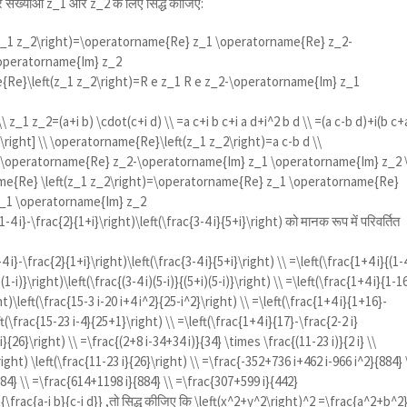
्र संख्याओं
z_1
और
z_2
के लिए सिद्ध कीजिए:
z_1 z_2\right)=\operatorname{Re} z_1 \operatorname{Re} z_2-
operatorname{Im} z_2
{Re}\left(z_1 z_2\right)=R e z_1 R e z_2-\operatorname{Im} z_1
\ z_1 z_2=(a+i b) \cdot(c+i d) \\ =a c+i b c+i a d+i^2 b d \\ =(a c-b d)+i(b c+
1\right] \\ \operatorname{Re}\left(z_1 z_2\right)=a c-b d \\
\operatorname{Re} z_2-\operatorname{Im} z_1 \operatorname{Im} z_2 
me{Re} \left(z_1 z_2\right)=\operatorname{Re} z_1 \operatorname{Re}
_1 \operatorname{Im} z_2
1-4 i}-\frac{2}{1+i}\right)\left(\frac{3-4 i}{5+i}\right)
को मानक रूप में परिवर्तित
-4 i}-\frac{2}{1+i}\right)\left(\frac{3-4 i}{5+i}\right) \\ =\left(\frac{1+4 i}{(1-
)(1-i)}\right)\left(\frac{(3-4 i)(5-i)}{(5+i)(5-i)}\right) \\ =\left(\frac{1+4 i}{1-1
ht)\left(\frac{15-3 i-20 i+4 i^2}{25-i^2}\right) \\ =\left(\frac{1+4 i}{1+16}-
t(\frac{15-23 i-4}{25+1}\right) \\ =\left(\frac{1+4 i}{17}-\frac{2-2 i}
i}{26}\right) \\ =\frac{(2+8 i-34+34 i)}{34} \times \frac{(11-23 i)}{2 i} \\
right) \left(\frac{11-23 i}{26}\right) \\ =\frac{-352+736 i+462 i-966 i^2}{884} 
4} \\ =\frac{614+1198 i}{884} \\ =\frac{307+599 i}{442}
{\frac{a-i b}{c-i d}}
,तो सिद्ध कीजिए कि
\left(x^2+y^2\right)^2 =\frac{a^2+b^2