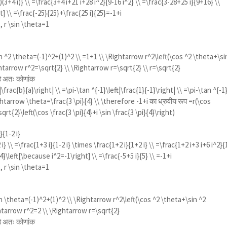
i)(3+4 i)} \\ =\frac{3+4 i+21 i+28 i^2}{9-16 i^2} \\ =\frac{3-28+25 i}{9+16} \\
t] \\ =\frac{-25}{25}+\frac{25 i}{25}=-1+i
, r \sin \theta=1
n ^2 \theta=(-1)^2+(1)^2 \\ =1+1 \\ \Rightarrow r^2\left(\cos ^2 \theta+\si
htarrow r^2=\sqrt{2} \\ \Rightarrow r=\sqrt{2} \\ r=\sqrt{2}
त है अतः कोणांक
\frac{b}{a}\right| \\ =\pi-\tan ^{-1}\left|\frac{1}{-1}\right| \\ =\pi-\tan ^{-1}
ightarrow \theta=\frac{3 \pi}{4} \\ \therefore -1+i
का ध्रुवीय रूप =
r(\cos
qrt{2}\left(\cos \frac{3 \pi}{4}+i \sin \frac{3 \pi}{4}\right)
}{1-2 i}
 i} \\ =\frac{1+3 i}{1-2 i} \times \frac{1+2 i}{1+2 i} \\ =\frac{1+2 i+3 i+6 i^2}{
+4}\left[\because i^2=-1\right] \\ =\frac{-5+5 i}{5} \\ =-1+i
, r \sin \theta=1
n \theta=(-1)^2+(1)^2 \\ \Rightarrow r^2\left(\cos ^2 \theta+\sin ^2
htarrow r^2=2 \\ \Rightarrow r=\sqrt{2}
त है अतः कोणांक