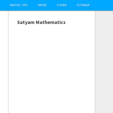
MATHS TIPS
MORE
OTHER
SITEMAP
Satyam Mathematics