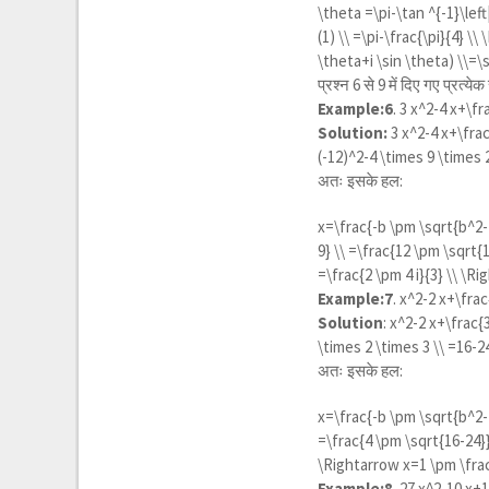
\theta =\pi-\tan ^{-1}\left|
(1) \\ =\pi-\frac{\pi}{4} \
\theta+i \sin \theta) \\=\s
प्रश्न 6 से 9 में दिए गए प्रत
Example:6
.
3 x^2-4 x+\fr
Solution:
3 x^2-4 x+\frac
(-12)^2-4 \times 9 \times
अतः इसके हल:
x=\frac{-b \pm \sqrt{b^2-4
9} \\ =\frac{12 \pm \sqrt{1
=\frac{2 \pm 4 i}{3} \\ \Ri
Example:7
.
x^2-2 x+\frac
Solution
:
x^2-2 x+\frac{3
\times 2 \times 3 \\ =16-2
अतः इसके हल:
x=\frac{-b \pm \sqrt{b^2-4 
=\frac{4 \pm \sqrt{16-24}}{
\Rightarrow x=1 \pm \frac{
Example:8
.
27 x^2-10 x+