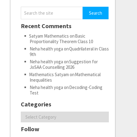
Recent Comments
Satyam Mathematics
on
Basic
Proportionality Theorem Class 10
Neha health yoga
on
Quadrilateral in Class
9th
Neha health yoga
on
Suggestion for
JoSAA Counselling 2026
Mathematics Satyam
on
Mathematical
Inequalities
Neha health yoga
on
Decoding-Coding
Test
Categories
Categories
Follow