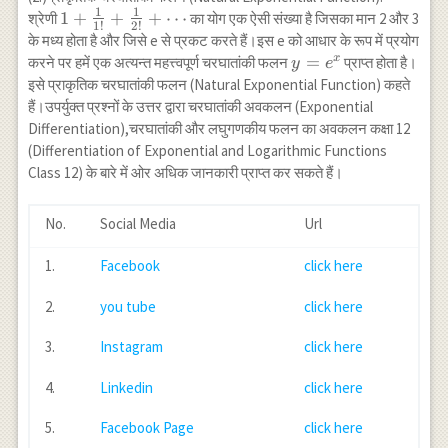
1
1
1+\frac{1}
1
+
+
+
⋯
श्रेणी
का योग एक ऐसी संख्या है जिसका मान 2 और 3
1
!
2
!
{1!}+\frac{1}
के मध्य होता है और जिसे e से प्रकट करते हैं।इस e को आधार के रूप में प्रयोग
{2!}+\cdots
y=e^{x}
=
x
करने पर हमें एक अत्यन्त महत्त्वपूर्ण चरघातांकी फलन
प्राप्त होता है।
y
e
इसे प्राकृतिक चरघातांकी फलन (Natural Exponential Function) कहते
हैं।उपर्युक्त प्रश्नों के उत्तर द्वारा चरघातांकी अवकलन (Exponential
Differentiation),चरघातांकी और लघुगणकीय फलन का अवकलन कक्षा 12
(Differentiation of Exponential and Logarithmic Functions
Class 12) के बारे में ओर अधिक जानकारी प्राप्त कर सकते हैं।
No.
Social Media
Url
1.
Facebook
click here
2.
you tube
click here
3.
Instagram
click here
4.
Linkedin
click here
5.
Facebook Page
click here