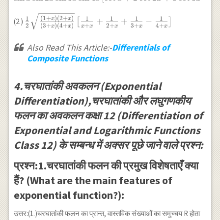
\sin
x \sin
3 x
3 x
\frac{1}{2}
(
1
+
)
(
2
+
)
1
1
1
1
1
x
x
+
+
−
(2.)
[
]
\sin
2
(
3
+
)
(
4
+
)
+
2
+
3
+
4
+
x
x
x
x
x
x
x
\sin 4
\sqrt{\frac{(1+x)
4 x
x\left
(2+x)}{(3+x)
Also Read This Article:-
Differentials of
[ \cot
(4+x)}}\left[\frac{1}
Composite Functions
x+2
{x+x}+\frac{1}
\cot 2
{2+x}+\frac{1}
x+3
{3+x}-\frac{1}
4.चरघातांकी अवकलन (Exponential
\cot 3
{4+x}\right]
Differentiation),चरघातांकी और लघुगणकीय
x+4
\cot 4
फलन का अवकलन कक्षा 12 (Differentiation of
x
Exponential and Logarithmic Functions
\right
]
Class 12) के सम्बन्ध में अक्सर पूछे जाने वाले प्रश्न:
प्रश्न:1.चरघातांकी फलन की प्रमुख विशेषताएँ क्या
हैं? (What are the main features of
exponential function?):
उत्तर:(1.)चरघातांकी फलन का प्रान्त, वास्तविक संख्याओं का समुच्चय R होता