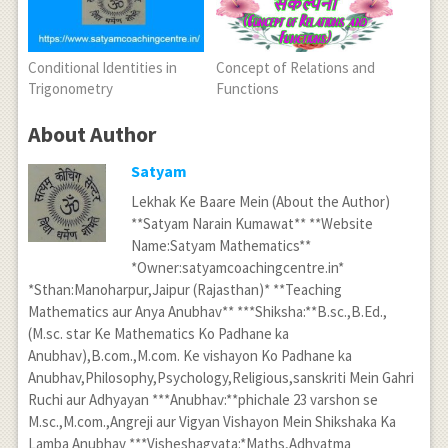
Conditional Identities in
Concept of Relations and
Trigonometry
Functions
About Author
Satyam
Lekhak Ke Baare Mein (About the Author)
**Satyam Narain Kumawat** **Website
Name:Satyam Mathematics**
*Owner:satyamcoachingcentre.in*
*Sthan:Manoharpur,Jaipur (Rajasthan)* **Teaching
Mathematics aur Anya Anubhav** ***Shiksha:**B.sc.,B.Ed.,
(M.sc. star Ke Mathematics Ko Padhane ka
Anubhav),B.com.,M.com. Ke vishayon Ko Padhane ka
Anubhav,Philosophy,Psychology,Religious,sanskriti Mein Gahri
Ruchi aur Adhyayan ***Anubhav:**phichale 23 varshon se
M.sc.,M.com.,Angreji aur Vigyan Vishayon Mein Shikshaka Ka
Lamba Anubhav ***Visheshagyata:*Maths,Adhyatma